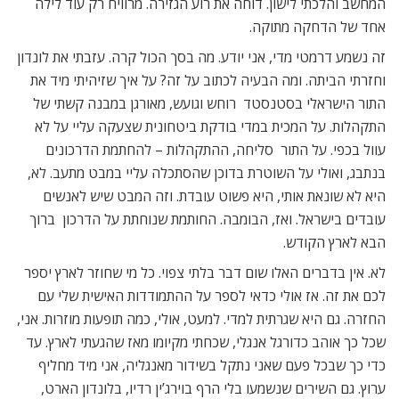
המחשב והלכתי לישון. דוחה את רוע הגזירה. מרוויח רק עוד לילה
אחד של הדחקה מתוקה.
זה נשמע דרמטי מדי, אני יודע. מה בסך הכול קרה. עזבתי את לונדון
וחזרתי הביתה. ומה הבעיה לכתוב על זה? על איך שזיהיתי מיד את
התור הישראלי בסטנסטד  רוחש וגועש, מאורגן במבנה קשתי של
התקהלות. על המכית במדי בודקת ביטחונית שצעקה עליי על לא
עוול בכפי. על התור  סליחה, ההתקהלות – להחתמת הדרכונים
בנתבג, ואולי על השוטרת בדוכן שהסתכלה עליי במבט מתעב. לא,
היא לא שונאת אותי, היא פשוט עובדת. וזה המבט שיש לאנשים
עובדים בישראל. ואז, הבומבה. החותמת שנוחתת על הדרכון  ברוך
הבא לארץ הקודש.
לא. אין בדברים האלו שום דבר בלתי צפוי. כל מי שחוזר לארץ יספר
לכם את זה. אז אולי כדאי לספר על ההתמודדות האישית שלי עם
החזרה. גם היא שגרתית למדי. למעט, אולי, כמה תופעות מוזרות. אני,
שכל כך אוהב כדורגל אנגלי, שכחתי מקיומו מאז שהגעתי לארץ. עד
כדי כך שבכל פעם שאני נתקל בשידור מאנגליה, אני מיד מחליף
ערוץ. גם השירים שנשמעו בלי הרף בוירג’ין רדיו, בלונדון הארט,