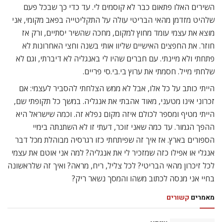
השירים האלו פתאום כבר לא קוסמים לי. עד כדי כך שבכל פעם
שלהיט מזדמן מהאי הבריטי עולה על התקליטייה בפאב מקומי, אני
מוצא את עצמי עומד מחוץ למקום, מחכה שהשיר יסתיים, ורק אז
חוזר. את החפצים האישיים שליוו אותי בשנה וחצי האחרונות לא
פתחתי ולא מיינתי. עם חברים שהיו לי באנגליה לא דיברתי, וגם לא
שלחתי מייל. חסמתי את ערוץ בי.בי.סי פריים.
הייתי כותב על כל אלו, אבל לא ממש הצלחתי להסביר לעצמי: אם
זכרוני אינו מטעני, מאוד אהבתי את אנגליה. במשך כל תקופתי שם,
הייתי מטיף ומספר לכולם איזה מקום נפלא זה. וכמה שישראל היא
ההפך הגמור. עד כמה שאני זוכר, דעתי זו לא השתנתה בימיי
הספורים בארץ. אז איך זה שפיתחתי כזו רגרסיה מבוהלת מכל דבר
אנגלי או אפילו כזה שמזכיר לי את אנגליה? למה אני אוטם את עצמי
לכל זיכרון מהאי הבריטי? לכל צליל, ריח, מראה? ואיך זה שלראשונה
בחיי אני מנסה לכתוב משהו והמסך נשאר ריק?
מאמרים
קשורים