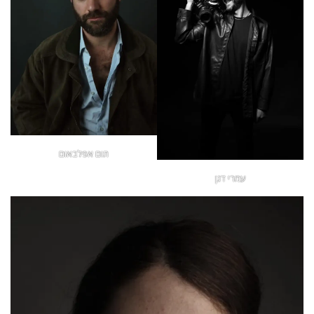
תום אפלבאום
עמרי דגן