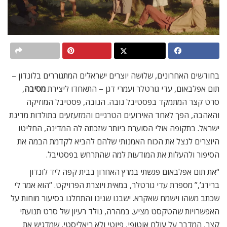
בחודשים האחרונים, שלושה יוצרים ישראלים המתגוררים בלונדון –
תום אפלבאום, עדי גורטלר ועמרי דגן – התאחדו ליצירת
מסיבה
,
סרט קצר המתמקד בפסטיבל נובה. הנובה, פסטיבל המוזיקה
והאהבה, הפך לאחד האירועים הטרגיים והמזעזעים בתולדות מדינת
ישראל. בתקופה אולי הסוערת ביותר שזכתה לה המדינה, החליטו
היוצרים לנצל את הכוח האמנותי שלהם להביא לקדמת הבמה את
הסיפור ולהעלות את המודעות למה שהתרחש בפסטיבל.
“את תום אפלבאום פגשתי במרץ האחרון בבית קפה ליד לונדון
ברידג’,” מספרת עדי גורטלר, במאית ויוצרת הפרויקט. “הוא אמר לי
שכתב משהו וישמח שאקרא. ישבנו שנינו והתחלנו בסיעור מוחות על
האפשרויות שהטקסט מציע. במהרה, נולד רעיון של סרט תנועתי
קצר, המדבר על עולם אוטופי, פיוטי ולא ריאליסטי, שמדגיש את