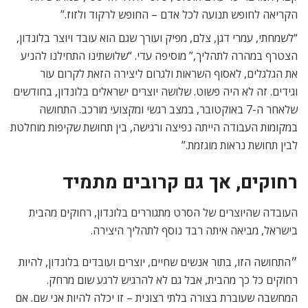
הקריאה לחופש תנועה לכל אדם – החופש לרקוד ולזוז.”
“לשמחתי, עמרי דגן, צלם, מפיק ועורך שגם הוא עובד ויוצר בלונדון,
הצטרף במהרה לתהליך,” מוסיפה עדי. “שלושתינו התחילנו להניע
את הגלגלים, לאסוף השראות ולגרום ליצירה הזאת לקרום עור
וגידים. זה לא היה פשוט. שלושה יוצרים ישראלים בלונדון, בחודשים
שלאחר ה-7 באוקטובר, במצב רגשי ומקצועי מורכב. התחושה
במקומות העבודה הייתה נפיצה ורגישה, בין תחושת שקיפות מוחלטת
לבין תחושת נראות מוגזמת.”
רחוקים, אך גם קרובים מתמיד
העובדה שהיוצרים של הסרט מתגוררים בלונדון, רחוקים מהבית
בישראל, מביאה איתה רבד נוסף לתהליך היצירה.
״התחושה הזו, בתור אנשים שחיים, יוצרים ועובדים בלונדון, להיות
רחוקים כל כך מהבית, אבל גם לא להרגיש לרגע שום מרחק.
המחשבה שעוברת בצורה בלתי רצונית – זו יכלה להיות אני שם. אם