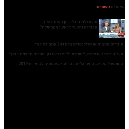
מאמרים
קשורים
מה מצלמים בלונדון העיתונאית
הבכירה והיועץ לראשי הממשלה?
עובדים מהבית או פרילנסרים בלונדון? אתם לא לבד
מעיתונאית ישראלית, לסופרת ילדים בלונדון: ספרים חדשים בדרך!
החופש להצביע: הישראלים בבריטניה שטסים לבחירות 2019
בשנה שחלפה מאז הקמתו, הפך המיזם לפלטפורמה המרכזית
לתיעוד ושימור העדויות, תוך שיתוף פעולה בין מעל 400 מתנדבים,
חברות טכנולוגיה, מוסדות אקדמיים וארכיונים מובילים. בין השותפים
הבולטים נמצאים האוניברסיטה העברית בירושלים, ארכיון פורטנוף
באוניברסיטת YALE, המרכז האקדמי אורנים, הספרייה הלאומית של
ישראל, עמותת יוצאי 8200, מיקרוסופט גאראג׳ ישראל, פסטיבלי
קולנוע וגופי תרבות נוספים.