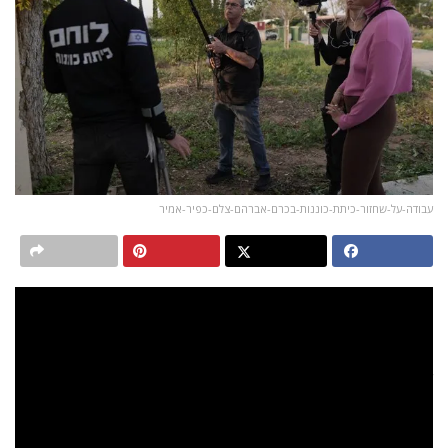
עבודה-על-שחזור-כיתת-כוננות-בכרם-אברהם-צלם-כפיר-אמיר
“עדות 710”, היוזמה האזרחית המקיפה ביותר מסוגה, הוקמה
במטרה לתעד ולשמר את העדויות האישיות של שורדי המתקפה
והנפגעים מה-7.10 וליצור ארכיון לאומי הכולל אלפי עדויות מצולמות
שיהווה מגדלור של זיכרון, חינוך וריפוי אישי וקולקטיבי. מה שהחל
כהודעת ווטסאפ שרצה בין צלמים ואנשי קולנוע דוקומנטרי יומיים
אחרי מתקפת הטרור של ה-7 באוקטובר, הפך במהלך השנה