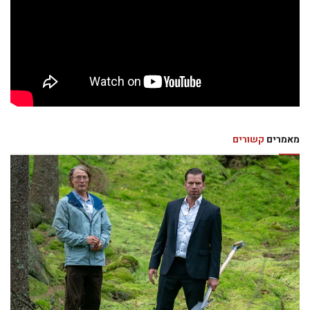
אתר “עדות 710”
https://www.edut710.org
ערוץ היוטיוב
https://www.youtube.com/@Edut710
תגיות
7.10
בריטניה
הקהילה הישראלית בלונדון
ישראלים באנגליה
ישראלים בבריטניה
ישראלים בלונדון
לונדון
עדויות ניצולים
שורדי ה-7 באוקטובר
מאמרים
קשורים