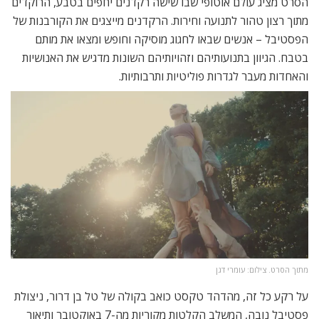
הסרט מציג עולם אוטופי שבו שישה רקדנים יחפים בטבע, הרוקדים
מתוך רצון טהור לתנועה וחירות. הרקדנים מייצגים את הקורבנות של
הפסטיבל – אנשים שבאו לחגוג מוסיקה וחופש ומצאו את מותם
בטבח. הגיוון בתנועותיהם וזהויותיהם השונות מדגיש את האנושיות
והאחדות מעבר לגדרות פוליטיות ותרבותיות.
מתוך הסרט. צילום: עומרי דגן
על רקע כל זה, מהדהד טקסט כואב בקולה של טל בן דרור, ניצולת
פסטיבל נובה, המשלב הקלטות מקוריות מה-7 באוקטובר ותיאור