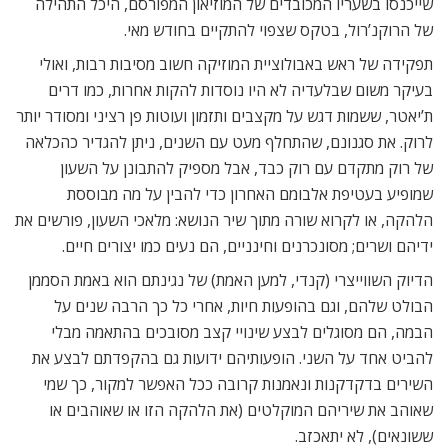
שייכנסו בשעריו המכובדים של המוזיאון המפורסם, היכל התהילה
של הרוקנ’רול, בטקס שצפוי להתקיים בחודש מאי.
תפקידה של ראש באבולוציית המוזיקה חשוב מסיבות רבות, ואולי
בעיקר משום שבלעדיה לא היו נוסדות להקות אחרות, כמו דרים
ת’יאטר, ששמות דגש על מקצבים ותזמון ועוטות פן רציני ומסודר יותר
לרוק. את סגנונם, שהתחלף מעט עם השנים, ניתן להגדיר כהכלאה
של רוק מתקדם עם רוק כבד, אבל מספיק להתבונן על השעון
שמופיע בעטיפת אלבומם האחרון כדי להבין על מה מבוססת
הלהקה, או לקרוא שורה מתוך שיר הנושא: מלאכי השעון, פורשים את
ידיהם ושרים; מסונכרנים וחינניים, הם נעים כמו יצורים חיים.
הדיוק השווייצרי (קנדי, למען האמת) של נגינתם הוא באמת הסממן
הבולט שלהם, וגם בהופעות חיות, אחרי כל כך הרבה שנים על
הבמה, הם מסוגלים לבצע שינויי קצב מסובכים בהתאמה מבלי
להביט אחד על השני. הופעותיהם ידועות גם בהקפדתם לבצע את
השירים בדקדקנות ונאמנות קרובה ככל האפשר למקור, כך שמי
שאוהב את שיריהם המוקלטים (את הלהקה הזו או שאוהבים או
ששונאים), לא יתאכזב.