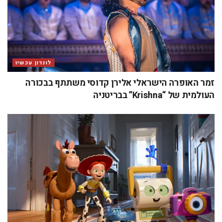
לונדון עכשיו
זמר האופרה הישראלי אלירן קדוסי משתתף בבכורה
העולמית של “Krishna” בבריטניה