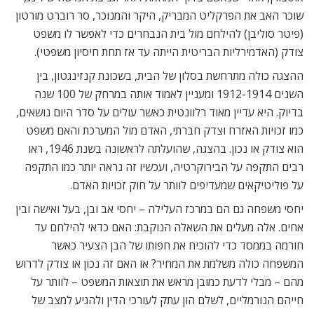
שוכר האב את הפרקליט המבריק, היקר והמנוכר, סר רוברט מורטון
(פיטר סוליבן) להילחם מול בית הנבחרים כדי לאפשר לו משפט
צודק (האדמירליות הבריטית הייתה עד אז תחת חיסיון משפטי).
ההצגה כולה מתרחשת בסלון של הבית, בשכונת קנזינגטון, בין
השנים 1912-1914 ומעניין לאמוד אותה במרחק של 100 שנה
בדיוק. היא עדיין מאוד רלוונטית כאשר עולים על סדר היום נושאים,
כמו זכויות האזרח וצדק חברתי, האדם מול המערכת והאם משפט
הוא צודק או נכון. בהצגה, שהועלתה לראשונה בשנת 1946, ראו
רבים התקפה על הבירוקרטיה, ועכשיו זה נראה יותר כמו התקפה
על פוליטיקאים שמעדיפים לוותר על חוק זכויות האדם.
יחסי משפחה גם הם במרכז העלילה – יחסי אב ובן, בעל ואישה ובין
אחים. אלה מעלים את השאלה הנוקבת: האם כדאי להילחם עד
חורמה בממסד כדי להוכיח את חפותו של הבן הצעיר כאשר
המשפחה כולה משלמת את המחיר? או האם זה נכון או צודק לדרוש
מהם – מבלי לדעת כמובן מראש את תוצאות המשפט – לוותר על
חייהם הנורמליים, לשלם הון עתק לעורכי הדין ולהגיע למצב של