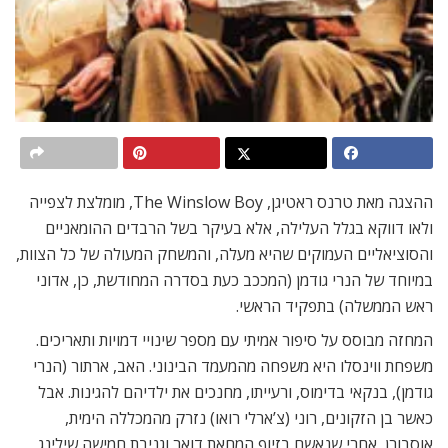
ההצגה מאת טרנס ראטיגן, The Winslow Boy, מומלצת לצפייה
ולאו דווקא בגלל העלילה, אלא בעיקר בשל הרבדים ההומאניים
והסוציאליים העמוקים שהיא מעלה, והמשחק המעולה של כל הצוות,
במיוחד של הנרי גודמן (המככב כעת בסדרה המחודשת, כן, אדוני
ראש הממשלה) בתפקיד הראשי.
המחזה מבוסס על סיפור אמיתי עם מספר שינויי דמויות ותאריכים.
משפחת ווינסלו היא משפחה מהמעמד הבינוני. האב, ארתור (הנרי
גודמן), בנקאי בדימוס, ורעייתו, מחנכים את ילדיהם להגינות. אבל
כאשר בן הזקונים, רוני (צ’ארלי רואו) נזרק מהמכללה הימית,
אוסבורן, אחרי שנאשם בזיוף המחאת דואר וגניבת חמישה שילינג,