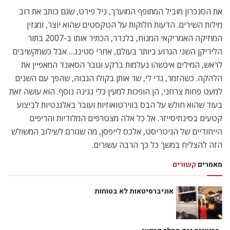
את הסנכרון מוביל המתופף המוערך, ניל פירט, שגם כותב את רוב
מילות השירים. הדעות חלוקות על הטקסטים שהוא יוצר, ומגזין
המוזיקה האמריקאי המנוח, בלנדר, הכתיר אותו ב-2007 בתור
הליריקן השני הגרוע ביותר בעולם, אחרי סטינג… אבל כשמקשיבים
לראש, המילים איכשהו נעלמות ברקע וגובר הסאונד המאפיין את
הלהקה. כשהזמר, גדי לי, שר אותן בקולו הגבוה, שהפך עם השנים
למעט פחות צרחני, הן הופכות למעין כלי נגינה נוסף. הוא עושה זאת
בעוד שהוא חולש על הבס בווירטואוזיות ועובר באלגנטיות לביצוע
קטעים בסינתיסייזר. אל כל אלה מצטרפים המלודיות והריפים
הייחודיים של הגיטריסט, אלכס לייפסן, מה שגורם לשילוב המשולש
הזה להצליח במשך כל כך הרבה עשורים.
מאמרים
קשורים
אוניברסיטאות לא בטוחות