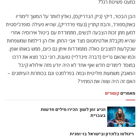
כמעט פשיטת רגל?
הבן הבכור, דיקי (ניק הנדריקס), נאלץ לוותר על המשך לימודיו
באוקספורד, והבת קתרין (נעמי פרדריק), שהיא פעילה סופרג’יסטית
למען מתן זכות הצבעה לנשים, מתמודדת עם ביטול אירוסיה אחרי
שהיא מקבלת אולטימטום מצד אבי החתן. אלו הן דילמות שמשפחות
שנקלעות למצבים כאלה מתמודדות איתן גם כיום, ממש באותו אופן.
וכמו שהאם גרייס (דברה פינדליי) טוענת, רוני כבר מצא את דרכו
במוסד לימודים חדש ואף אחד לא היה יודע מזה אילולא קיבל
המאבק משמעות פוליטית ובמה בפרלמנט וגם בכותרות העיתונים –
האם זה היה שווה את המחיר?
מאמרים
קשורים
הגיע זמן לשון: הכירו מילים חדשות
בעברית
ריגולטו בלונדון ובישראל בו-זמנית