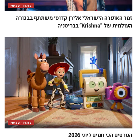
לונדון עכשיו
זמר האופרה הישראלי אלירן קדוסי משתתף בבכורה
העולמית של “Krishna” בבריטניה
לונדון עכשיו
הסרטים הכי חמים ליוני 2026