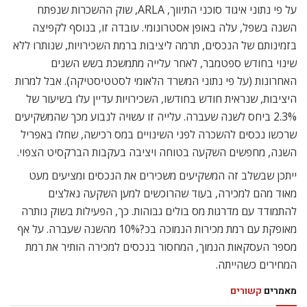
על פי נתוני איגוד סוכני התיווך, ARLA, שוק ההשכרות שנפתח
השנה בשפל, עלה באופן אסטרונומי. עובדה זו, בנוסף לקפיצה
בזמינותם של הנכסים, תרמה ליציבות ברמת השכירויות, שנותרו ללא
שינוי בחודש ספטמבר, לאחר עלייה מתמשכת בשש השנים
האחרונות (על פי נתוני המשרד הלאומי לסטטיסטיקה). אבל למרות
היציבות, שנראית חודש בחודשו, השכירויות עדיין עלו בשיעור של
2.3% ביחס לשנה שעברה. עלייה זו עשויה לנבוע מכך שהמשקיעים
שרכשו נכסים להשכרה לפני השינויים במס רכישה, שחלו באפריל
השנה, מחפשים השקעה בטוחה ויציבה בעקבות הברקסיט הצפוי.
ייתכן שבשלב זה המשקיעים משכירים את הנכסים ומציעים מעט
מאוד מהם למכירה, בעוד שהרוכשים למען השקעה נאלצים
להתמודד עם מדרגות מס בולים גבוהות. כך, הפעילות בשוק נותרה
מאופקת עם רמת מכירות הנמוכה בכ?10% מהשנה שעברה. על אף
מספר העסקאות הנמוך, המחסור בנכסים למכירה הותיר את רמת
המחירים כשהייתה.
מאמרים
קשורים