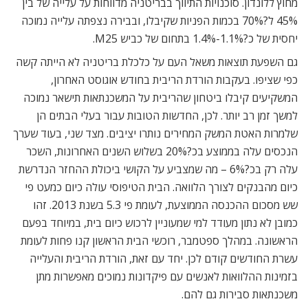
מחוץ ללונדון. סוכנויות התיווך בבריטניה מדווחות על עלייה של בין
45% ל?70% בכמות הפניות שקיבלו, ובבירה נצפתה עלייה נמוכה
יחסית של כ?1.1%-1.4% בתחום של כביש M25.
גם השפעת תוצאות משאל העם על כלכלת בריטניה לא הייתה קשה
כפי שציפו. בעקבות הורדת הריבית בחודש אוגוסט האחרון,
המשקיעים קיבלו ביטחון שהריבית על המשכנתאות תישאר נמוכה
למשך זמן רב יותר. לכן, החדשות הטובות עבור בעלי הבתים הן
שלמרות האטת המשק המחירים נותרו יציבים. מצד שני, בעוד שערך
הנכסים עלה בממוצע בכ?20% בשלוש השנים האחרונות, השכר
עלה רק בכ?6% – מה שמצביע על הקושי ביכולת ההחזר הנדרשת
כיום מהבנקים לצורך הלוואה. הבית הטיפוסי עולה כיום כמעט פי
שש מסכום ההכנסה הממוצעת, לעומת פי 5.3 בשנת 2013. זהו
כמובן לא נתון מעודד למי שמעוניין לרכוש כיום בית, במיוחד בפעם
הראשונה. במהלך ספטמבר, רוכשי הבית הראשון קנו פחות לעומת
עשרת החודשים קודם לכן. יחד עם זאת, הורדת הריבית והעלייה
בזמינות ההלוואות לאנשים עם פיקדונות נמוכים מאפשרות מתן
משכנתאות סבירות גם להם.