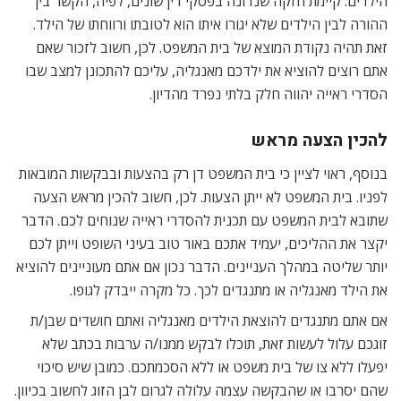
הילדים. קיימת חזקה שנדונה בפסקי דין שונים, לפיה, הקשר בין
ההורה לבין הילדים שלא יגורו איתו הוא לטובתו ורווחתו של הילד.
זאת תהיה נקודת המוצא של בית המשפט. לכן, חשוב לזכור שאם
אתם רוצים להוציא את ילדכם מאנגליה, עליכם להתכונן למצב שבו
הסדרי ראייה יהווה חלק בלתי נפרד מהדיון.
להכין הצעה מראש
בנוסף, ראוי לציין כי בית המשפט דן רק בהצעות ובבקשות המובאות
לפניו. בית המשפט לא ייתן הצעות. לכן, חשוב להכין מראש הצעה
שתובא לבית המשפט עם תכנית להסדרי ראייה שנוחים לכם. הדבר
יקצר את ההליכים, יעמיד אתכם באור טוב בעיני השופט וייתן לכם
יותר שליטה במהלך העניינים. הדבר נכון אם אתם מעוניינים להוציא
את הילד מאנגליה או מתנגדים לכך. כל מקרה ייבדק לגופו.
אם אתם מתנגדים להוצאת הילדים מאנגליה ואתם חושדים שבן/ת
זוגכם עלול לעשות זאת, תוכלו לבקש ממנו/ה ערבות בכתב שלא
יפעלו ללא צו של בית משפט או ללא הסכמתכם. כמובן שיש סיכוי
שהם יסרבו או שהבקשה עצמה עלולה לגרום לבן הזוג לחשוב בכיוון.