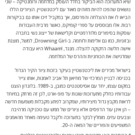
שיא התערוכה הוא הביקור בחלל העוסק במלחמה ורומנטיקה – שני
נושאים שהפכו להיות מזוהים מאוד עם ליכטנשטיין. הציורים הללו
הביאו לו את ההצלחה והפרסום, אך במקביל זיכו אותו גם בביקורות
רבות. אלו מבוססים על ספרי קומיקס, כאשר מרבית העבודות
עוסקות בסיפורים מלודרמטיים וקלישאות של ייצוג נשי בחברה
ובזוגיות, כמו גם אלימות ולוחמה. ב-Drowning Girl, למשל, מוצגת
אישה חלשה הזקוקה להצלה. מנגד, !Whaam היא עבודה
שמדגישה את הכוחניות וההרס של המלחמה.
בישראל מכירים את ליכטנשטיין בעיקר בזכות ציור הקיר הגדול
בכניסה לבניין המרכזי של מוזיאון תל אביב לאמנות, אותו צייר
במקום עצמו, יחד עם אסיסטנטים כמובן, ב-1989. בלונדון הוצגו
עבודותיו כחלק מתערוכות שונות על פופ-ארט, לכן זה מרתק במיוחד
לראות מקבץ גדול מיצירותיו, שמקרוב לפתע מקבלות משמעות חדשה
– הן אינן עוד הדפסים אלא ציורים של ממש עם טכניקה מרהיבה
וצבעים עזים. מומלץ לבקר בתערוכה ולקבל טעימה מאחד מהאמנים
המשפיעים והפוריים של המאה ה-20.