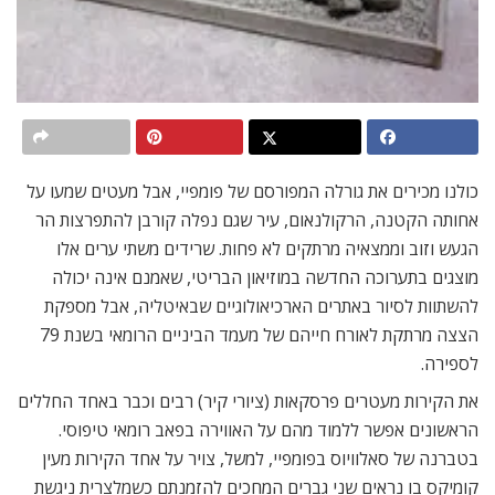
כולנו מכירים את גורלה המפורסם של פומפיי, אבל מעטים שמעו על
אחותה הקטנה, הרקולנאום, עיר שגם נפלה קורבן להתפרצות הר
הגעש וזוב וממצאיה מרתקים לא פחות. שרידים משתי ערים אלו
מוצגים בתערוכה החדשה במוזיאון הבריטי, שאמנם אינה יכולה
להשתוות לסיור באתרים הארכיאולוגיים שבאיטליה, אבל מספקת
הצצה מרתקת לאורח חייהם של מעמד הביניים הרומאי בשנת 79
לספירה.
את הקירות מעטרים פרסקאות (ציורי קיר) רבים וכבר באחד החללים
הראשונים אפשר ללמוד מהם על האווירה בפאב רומאי טיפוסי.
בטברנה של סאלוויוס בפומפיי, למשל, צויר על אחד הקירות מעין
קומיקס בו נראים שני גברים המחכים להזמנתם כשמלצרית ניגשת