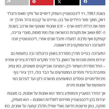
בשנת 1961, רוי ליכטנשטיין העתיק דימויים של מיקי מאוס ודונלד
דאק, מתוך ספר הילדים של בנו, וציירם על קנבס גדול. מהלך זה
פתח את הדלת לפופ-ארט – זרם אמנותי ששטף את ארהב בשנות
ה-60′ ושאב את מקורות ההשראה שלו מפרסומות, מוצרי צריכה,
קומיקס ואף סלבס. למעלה מיובל שנים אחרי, ליכטנשטיין זוכה
לתערוכה רטרוספקטיבית ראשונה.
התערוכה בטייט מודרן מסודרת באופן כרונולוגי ובה נחשפות גם
יצירות פחות מוכרות של האמן. כל חדר מוקדש לסדרת ציורים אחרת
– החל מסדרת השחור-לבן המציגה אובייקטים פשוטים, כמו צמיג
ומחברת גדולי מימדים המתפרשים על הבד כולו, דרך ציורי נוף
מינימליסטיים ופסלים המושפעים מהארט-דקו ועד לעירום נשי
והשפעות של אמנות סינית.
אך החדר המעניין והמפתיע ביותר הוא אמנות על אמנות, בו מוצגות
יצירות בהן ליכטנשטיין מתייחס לתולדות האמנות – הוא מעתיק,
מחקה, נותן פרשנות חדשה ואולי אפילו מלגלג קמעה על אמנים, כמו