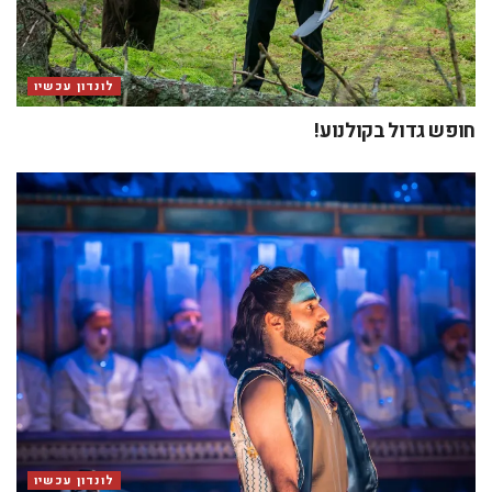
לונדון עכשיו
חופש גדול בקולנוע!
לונדון עכשיו