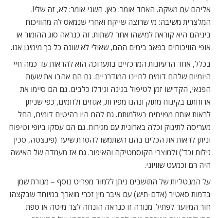
אליהם עם משקה. האחד אומר: כאן. השני אומר: לא, זה שלי!.
המלצרית משיבה: מי שרוצה שייקח ואחרי שנמאס לה מהוויכוח
ביניהם היא קוראת למישהו אחר לשתות. זה כנראה סוג ההומור או
אופי הוויכוחים בפאב בימים ההם, שאולי לא שונה כל כך מימינו אנו.
בכלל, אחד הרעיונות המרכזיים בתערוכה הוא להראות עד כמה חיי
היומיום שלהם דומים לחיינו המודרניים. גם הם אהבו את שעות
הפנאי, הקדישו זמן לטיפול בגינה וגידלו כלבים. גם הם סיימו את
ארוחתם בקינוח מתוק ונהנו מפירות, אגוזים ולחמים, כפי שניתן
לראות אותם מפויחים בשלמותם. גם להם היו רהיטים דומים, החל
מעריסה לתינוק וכלה בארונית עם מגירות. גם הם עסקו ביופי וטיפוח
וניתן לראות את הכלים בהם השתמשו להסרת שיער (פינצטה, סכין
גילוח וכד’) ולמוצרי הקוסמטיקה והאיפור. גם אז מעמדה של האישה
היה רם וכמעט שוויוני.
על המנטליות של התושבים ניתן ללמוד מפריט נוסף – מנורת שמן
בדמות סאטיר (אדם-תיש) עם איבר מין זכרי מוארך במיוחד שבקצהו
חור המיועד לפתיל. מנורה זו כנראה הונחה לצד מיטה או ספת