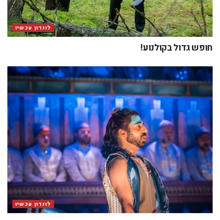
לונדון עכשיו
חופש גדול בקולנוע!
לונדון עכשיו