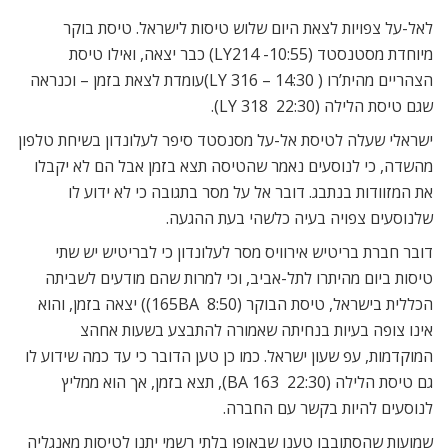
לאל-על צפויות לצאת היום שלוש טיסות לישראל. טיסת בוקר
מיוחדת מסטנסטד (10:55- LY214) כבר יצאה, ואילו טיסת
הצהריים מהית’רו ( 14:30 – 316 LY)עומדת לצאת בזמן – וכנראה
שגם טיסת הלילה (22:30  318 LY).
ישראלי שעלה לטיסת אל-על מסנסטד סיפר לעלונדון בשיחת טלפון
מהשדה, כי לנוסעים נאמר שהטיסה תצא בזמן אבל הם לא יקבלו
את המזוודות בנתבג. דובר אל על מסר בתגובה כי לא ידוע לו
שלנוסעים צפויה בעיה כלשהי בעת ההגעה.
דובר חברת בריטיש אירוויס מסר לעלונדון כי לבריטיש יש שתי
טיסות ביום מהיתרו לתל-אביב, וכי למרות שהם מודעים לשביתה
הכללית בישראל, טיסת הבוקר (8:50  165BA)) יצאה בזמן, והוא
אינו צופה בעיות בנחיתה שאמורה להתבצע בשעות אחהצ
המוקדמות, עפ שעון ישראל. כמו כן טען הדובר כי עד כמה שידוע לו 
גם טיסת הלילה (22:30  163 BA), תצא בזמן, אך הוא ממליץ
לנוסעים להיות בקשר עם החברה.
שמועות שהסתובבו טענו שבאופן בלתי רשמי יתנו לטיסות מאנגליה