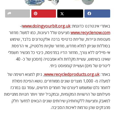
באתרי אינטרנט כדוגמת:
www.doingyourbit.org.uk
ו-
www.recyclenow.com
מציעים שלל רעיונות, כמו למשל: מחזור
מעטפות וניירות, שליחת כרטיסי ברכה אלקטרונים בלבד, שימוש
בסוללות שניתן למלא מחדש, מחזור שקיות פלסטיק, אי הדפסת
אי-מיילים ללא צורך, מחזור הדיו במדפסת, כיבוי כל מכשיר חשמלי
שאינו בשימוש, עשיית מקלחת ולא אמבטיה (חסכון של כ- 40
ליטרים של מים) ועשיית קומפוסט ביתי.
באתר:
www.recycledproducts.org.uk
, ניתן למצוא רשימה של
למעלה מ- 1,000 מוצרים שונים ממוחזרים. נושא הפיכת פסולת
לחומר גלם שמשמש ליצורם של חומרים חדשים, עומד גם במרכז
פעילותם של הרשויות המקומיות, ובמקביל יותר ויותר חנויות מתגייסות
למאבק ומציעות ללקוחותיהן שירותים שונים הבאים למזער חלק
מהנזקים שהן גורמות לאיכות הסביבה.