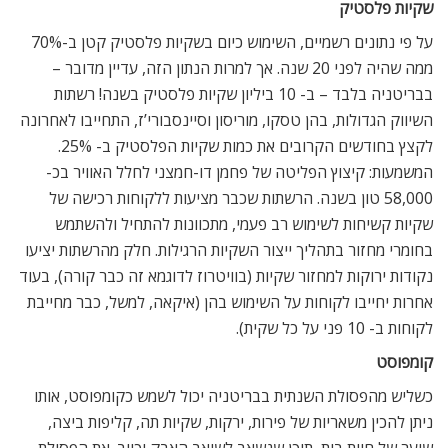
שקיות פלסטיק
על פי נתונים רשמיים, השימוש כיום בשקיות פלסטיק קטן ב-70%
ממה שהיה לפני 20 שנה. אך למרות הנתון הזה, עדיין מדובר –
בבריטניה בלבד – ב- 10 ביליון שקיות פלסטיק בשנה! רשתות
השיווק הגדולות, בהן טסקו, מוריסון וסיינסבורי’ז, התחייבו לאחרונה
לקצץ בחודשים הקרובים את כמות שקיות הפלסטיק ב- 25%.
המשמעות: קיצוץ הפליטה של פחמן דו-חמצני לחלל האוויר בכ-
58,000 טון בשנה. הרשתות שכבר מציעות ללקוחות רכישה של
שקיות קשיחות לשימוש רב פעמי, מתכוונות להתחיל ולהשתמש
בחומרי מחזור בתהליך ייצור השקיות הרגילות. חלק מהרשתות יציעו
נקודות ירוקות למחזור שקיות (בוויטרוז לדוגמא זה כבר קורה), בעוד
אחרות יחייבו לקוחות על השימוש בהן (איקאה, למשל, כבר מחייבת
לקוחות ב- 10 פני על כל שקית).
קומפוסט
כשליש מהפסולת השנתית בבריטניה יכול לשמש כקומפוסט, אותו
ניתן להכין משאריות של פירות, ירקות, שקיות תה, קליפות ביצה,
שיער של חיית בית, תוכן שנשאב לשואב האבק וכיוב. את הפסולת