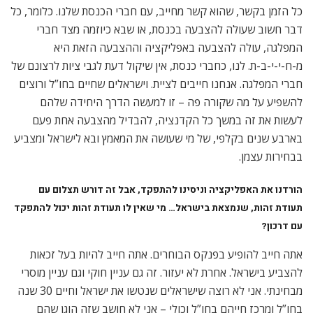
כל הזמן בקשר, שהוא קשר מחייב, עם חברי הכנסת שלנו. כלומר, כל
דבר חשוב שעולה להצבעה בכנסת, או שבא כיוזמה מצד חברי
המפלגה, עולה להצבעה באפליקציה וההצבעה הזאת היא
מ-ח-י-י-ב-ת. לנו, כחברי כנסת, אין שיקול דעת לגבי ציות לרצונם של
חברי המפלגה. אנחנו חייבים לציית. וישראלים שחיים בחו”ל ורוצים
להשפיע על מה שקורה פה – זו למעשה הדרך היחידה שלהם
לעשות את זה במשך כל הקדנציה, להבדיל מהצבעה אחת פעם
בארבע שנים בקלפי, של מי שעושה את המאמץ ובא לישראל ומצביע
בבחירות עצמן.
הורדנו את האפליקציה וניסינו להתפקד, אבל זה דורש תצלום עם
תעודת זהות, שנמצאת בישראל… מי שאין לו תעודת זהות יכול להתפקד
עם דרכון?
אתה חייב להופיע בפנקס הבוחרים. אתה חייב להיות בעל זכאות
להצביע בישראל. אחרת לא יעזור. זה גם עניין חוקי וגם עניין מוסרי
מבחינתי. אני לא רוצה שישראלים שנטשו את ישראל וחיים 30 שנה
בחו”ל ומרכז חייהם בחו”ל וכולי – אני לא חושב שזה הוגן שהם