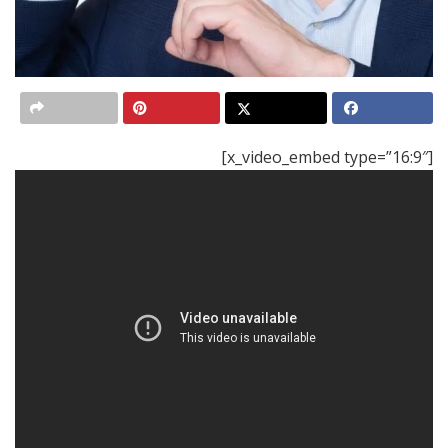
[x_video_embed type=”16:9″]