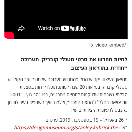
[/x_video_embed]
לחיות מחדש את סרטי סטנלי קובריק: תערוכה
ייחודית במוזיאון העיצוב
מוזיאון העיצוב יקדיש החל מהחודש תערוכה שלמה ליוצר הקולנוע
סטנלי קובריק במלאות 20 שנה למותו. תוכלו לחזות בסצנות
הבלתי-נשכחות שלו קמות לתחייה מסרטים, כמו “הניצוץ”, “2001:
אודיסיאה בחלל” ו”התפוז המכני”, וללמוד איך השתמש בעיר לונדון
כקנבס לרעיונות היצירתיים שלו.
* 26 באפריל – 15 בספטמבר, 2019. פרטים
כאן:
https://designmuseum.org/stanley-kubrick-the-