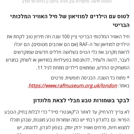
תוספת חדשה. סלמנדרת ענק סינית. צילום: גן החיות של לונדון
לטוס עם הילדים למוזיאון של חיל האוויר המלכותי
הבריטי
חיל האוויר המלכותי הבריטי ציין 100 שנה וזה תירוץ טוב לקחת את
הילדים למוזיאון של ה-RAF (אם הם אוהבים מטוסים). הם יוכלו
לראות מקרוב את כלי הטיס בשלושה חללים חדשים שמוקדשים
לעבר, להווה ולעתיד, להתנסות בפעילויות במוזיאון או לשחק במגרש
המשחקים החדש, שמתאים לילדים מתחת לגיל 11.
* פתוח כל השנה. הכניסה חופשית. פרטים
באתר:
https://www.rafmuseum.org.uk/london
.
לבקר בשמורות טבע מבלי לצאת מלונדון
לא צריך להרחיק עד לאזור ה”קאנטרי סייד” כדי לבלות בחיק הטבע
הפראי. גם בלונדון רבתי יש כמה שמורות טבע מוגנות, שבהן תוכלו
למצוא חיות, פרחים ואוויר ירוק יותק. בצפון לונדון, לדוגמה, יש