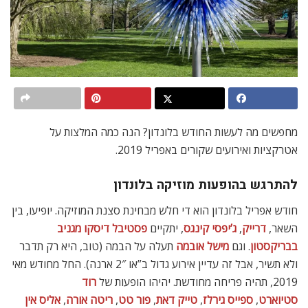
מחפשים מה לעשות החודש בלונדון? הנה כמה המלצות על
אטרקציות ואירועים שקורים באפריל 2019.
להתרגש בהופעות מוזיקה בלונדון
חודש אפריל בלונדון הוא די חלש מבחינת סצנת המוזיקה. יופיעו, בין
השאר,
דרייק
,
ג’יפסי קינגס
, יתקיים
פסטיבל דיסקו מגניב
בבריקסטון
. וגם
מישל אובמה
תעלה על הבמה (טוב, היא רק תדבר
ולא תשיר, אבל זה עדיין אירוע גדול ב”או 2″ ארנה).
החל מחודש מאי
2019, תהיה פריחה מחודשת. יהיהו הופעות של
רוד
סטיוארט
,
ספייס גירלז
,
טייק דאת
,
פור טט
,
ריטה אורה
,
אליס אין