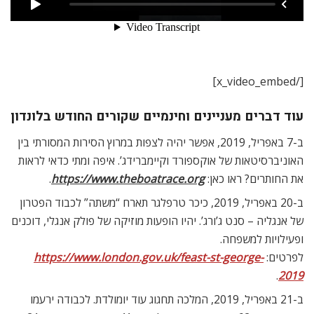
[/x_video_embed]
עוד דברים מעניינים וחינמיים שקורים החודש בלונדון
ב-7 באפריל, 2019, אפשר יהיה לצפות במרוץ הסירות המסורתי בין
האוניברסיטאות של אוקספורד וקיימברידג’. איפה ומתי כדאי לראות
את החותרים? ראו כאן:
https://www.theboatrace.org
.
ב-20 באפריל, 2019, כיכר טרפלגר תארח “משתה” לכבוד הפטרון
של אנגליה – סנט ג’ורג’. יהיו הופעות מוזיקה של פולק אנגלי, דוכנים
ופעילויות למשפחה.
לפרטים:
https://www.london.gov.uk/feast-st-george-
.
2019
ב-21 באפריל, 2019, המלכה תחגוג עוד יומולדת. לכבודה ירעמו