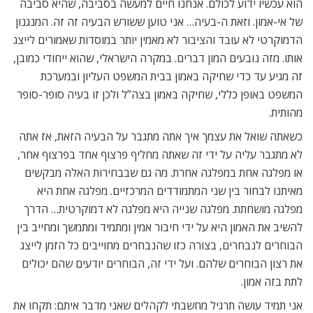
הוא עכשיו ידוע לכולם. אנחנו חיים למעשה בסביבה, שהיא סביבה
של אי-אמון. וזאת ה-בעיה… אני טוען ששורש הבעיה זה זה. המנגנון
הדמוקרטי לא עובד והציבור לא מאמין יותר במוסדות שאמורים לייצג
אותו. מזה נובעים המון דברים. במקרה הישראלי, שהוא ייחודי כמובן,
זה מגיע עד כדי שחיקה באמון בבית המשפט העליון ובמערכת
המשפט באופן כללי, שחיקה באמון בצה”ל ולכן זו בעיה סופר-סופר
מהותית.
כשאתה שואל את עצמך איך אתה מתגבר על הבעיה הזאת, אז אתה
לא מתגבר עליה על ידי זה שאתה מחליף פרצוף אחד בפרצוף אחר,
או מפלגה אחת במפלגה אחרת. מה גם שבבחירות האלה מבקשים
מאיתנו לבחור בין שני המתמודדים המרכזיים. מפלגה אחת היא
מפלגה מושחתת. מפלגה שנייה היא מפלגה לא דמוקרטית… הדרך
להשיב את האמון היא על ידי חיבור אמין ומתמיד ומתמשך ומחייב בין
הבוחרים לנבחרים, בצורה כזו שהנבחרים מחוייבים כל הזמן לייצג
את רצון הבוחרים שלהם. ועל ידי זה, הבוחרים יודעים שהם יכולים
לתת בזה אמון.
אני תמיד עושה תרגיל מחשבתי לקהלים שאני מדבר איתם: תקחו את