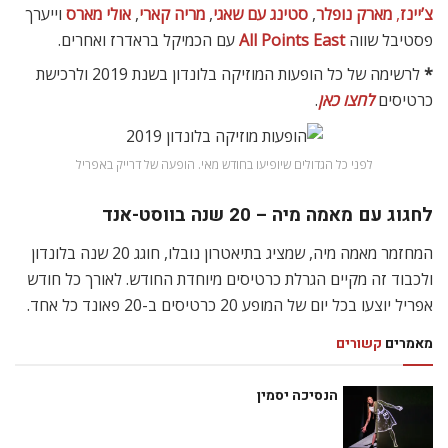
צ’יינז
,
מארק נופלר
,
סטינג עם שאגי
,
מריה קארי
,
אולי מארס
וייערך
פסטיבל שווה
All Points East
עם הכמיקל בראדרז ואחרים.
*
לרשימה של כל הופעות המוזיקה בלונדון בשנת 2019 ולרכישת
כרטיסים
לחצו כאן
.
לפני כל הגדולים שיופיעו בחודש מאי. הופעה של דרייק באפריל
לחגוג עם מאמה מיה – 20 שנה בווסט-אנד
המחזמר מאמה מיה, שמציג בתיאטרון נובלו, חוגג 20 שנה בלונדון
ולכבוד זה מקיים הגרלת כרטיסים מיוחדת החודש. לאורך כל חודש
אפריל יוצעו בכל יום של המופע 20 כרטיסים ב-20 פאונד כל אחד.
מאמרים
קשורים
הנסיכה יסמין