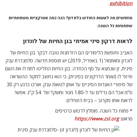
.
exhibition
מחפשים מה לעשות החודש בלונדון? הנה כמה אטרקציות משפחתיות
שפתוחות כל השנה:
לראות דרקון סיני אמיתי בגן החיות של לונדון
האביב וחופשת הלימודים הם הזדמנות טובה לבקר בגן החיות של
לונדון ומאתמול (1 באפריל, 2019) יש תוספת חדשה: סלמנדרת ענק
סינית, זן שנמצא על סף הכחדה. בגן החיות החליטו לתת לו את השם
פרופ’ לו (שומר הדרקונים בסינית), כי הוא נחשב למקור ההשראה
של סיפורי האגדות הסיניים על אותן לטאות ענק. אורכו כרגע רק 30
ס”מ אבל הם גדלים עד ל-1.80 מטר ומשקל של 54 ק”ג. אפשר
לראות אותו מקרוב – בבית הזוחלים.
* פתוח כל השנה. מומלץ לרכוש כרטיסים
מראש:
https://www.zsl.org