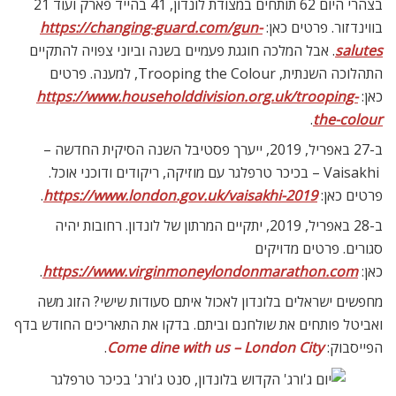
בצהרי היום 62 תותחים במצודת לונדון, 41 בהייד פארק ועוד 21
בווינדזור. פרטים כאן:
https://changing-guard.com/gun-
salutes
. אבל המלכה חוגגת פעמיים בשנה וביוני צפויה להתקיים
התהלוכה השנתית, Trooping the Colour, למענה. פרטים
כאן:
https://www.householddivision.org.uk/trooping-
.
the-colour
ב-27 באפריל, 2019, ייערך פסטיבל השנה הסיקית החדשה –
Vaisakhi – בכיכר טרפלגר עם מוזיקה, ריקודים ודוכני אוכל.
פרטים כאן:
https://www.london.gov.uk/vaisakhi-2019
.
ב-28 באפריל, 2019, יתקיים המרתון של לונדון. רחובות יהיה
סגורים. פרטים מדויקים
כאן:
https://www.virginmoneylondonmarathon.com
.
מחפשים ישראלים בלונדון לאכול איתם סעודות שישי? הזוג משה
ואביטל פותחים את שולחנם וביתם. בדקו את התאריכים החודש בדף
הפייסבוק:
Come dine with us – London City
.