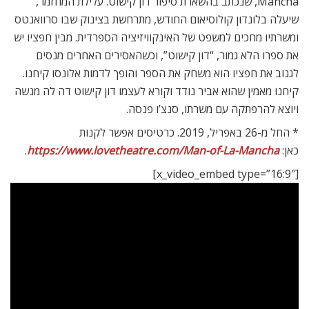
Mancha, שנכתב בהשארת סיפור דון קישוט. עלילת המחזמר,
שיעלה בלונדון קולוסיאום החודש, מתרחשת בצינוק שבו סרוואנטס
ומשרתיו מחכים למשפט של האינקוויזיציה הספרדית. מבין חפציו יש
את ספרו הלא גמור, “דון קישוט”, וכשהאסירים האחרים מנסים
לגנוב את חפציו הוא משחק את הספר והופך לדמות אלונסו קיחנו.
קיחנו מאמין שהוא אביר נודד וקורא לעצמו דון קישוט דה לה מנשה
ויוצא להרפתקה עם משרתו, סנצ’ו פנסה.
* החל מ-26 באפריל, 2019. כרטיסים אפשר לקנות
כאן:
https://www.lovetheatre.com/Man-of-La-Mancha
.
[x_video_embed type=”16:9″]