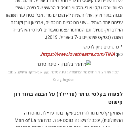
לשנה שנייה עם קאסט חדש – החל מ-15 באפריל, 2019. את
הצוות יובלו נקקי אובי-מלקווי בתפקיד הראשי של טינה, ואשלי
זנגזה בתור אייק. אולי השמות לא מוכרים מדי, אבל בטח עוד תשמעו
עליהם יותר בעתיד… שני הכוכביים הנוכחיים, אדריאן וורן וקובנה
הולדברוק-סמית’, וגם המחזמר עצמו מועמדים לפרסי האוליבייה
השנה (בטקס שיתקיים ב-7 באפריל, 2019).
* כרטיסים ניתן לרכוש
כאן:
https://www.lovetheatre.com/TINA
.
תוביל את הצוות החדש של המחזמר על טינה טרנר. נקקי אובי-מלקווי (מימין). צילום:
Craig Sugden
לצפות בקלסי גרמר (פרייז’ר) על הבמה בתור דון
קישוט
השחקן קלסי גרמר (הידוע בעיקר בתור פרייז’ר, מהסדרה
המיתולוגית), יככב לראשונה בווסט-אנד, במחזמר Man of La