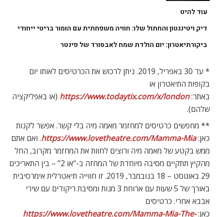
עוד להיט
דיק ויטינגטון והחתול שלו: חוויה משפחתית עם הומור בריטי ייחודי
ביקורתיאטרון: יום הולדת שמח לאבסורד של פינטר
* עד 30 באפריל, 2019. ניתן לרכוש את הכרטיסים לאותו יום
בקופות התיאטרון או
באתר:
https://www.todaytix.com/x/london
(או באפליקציה
שלהם).
** מחפשים כרטיסים למחזמר מאמה מיה בלי קשר. אפשר לקנות
כאן:
https://www.lovetheatre.com/Mamma-Mia
. ואם אתם
ממש בקטע של מאמה מיה ורוצים לחוות את המחזמר מקרוב, החל
מהקיץ תתקיים מסיבה מיוחדת של המחזה ב-“או 2” – בין התאריכים
29 באוגוסט – 18 בנובמבר, 2019. זו חווייה תיאטרלית אימרסיבית
באורך של 5 שעות עם ארוחת 3 מנות ומסיבת ריקודים עם שירי
אבבא אחרי. כרטיסים
כאן:
https://www.lovetheatre.com/Mamma-Mia-The-