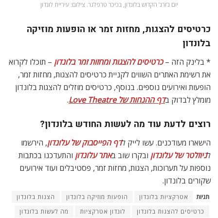
יום ג’ורג’ הקדוש בלונדון, בכיכר טרפלגר. צילום: עיריית לונדון
כרטיסים להצגות, מחזות זמר או הופעות מוזיקה
בלונדון
* בלינק הזה –
כרטיסים להצגות ומחזות זמר בלונדון
– תוכלו לקרוא
את רשימת האתרים השווים לקניית כרטיסים להצגות, מחזות זמר,
הופעות ואירועים נוספים. בנוסף, כרטיסים מוזלים להצגות בלונדון
מומלץ לבדוק ב
דף ההנחות של Love Theatre
.
רוצים לדעת עוד מה לעשות החודש בלונדון?
הישארו מעודכנים. עשו לייק ל
דף הפייסבוק של עלונדון
, הירשמו
ל
ניוזלטר של עלונדון
ובקרו שוב ב
אתר עלונדון
והתעדכנו בכתבות
נוספות על תערוכות, הצגות, מחזות זמר, פסטיבלים ועוד אירועים
שקורים בלונדון.
תגיות
אטרקציות בלונדון
הופעות מוזיקה בלונדון
הצגות בלונדון
כרטיסים להצגות בלונדון
לונדון אטרקציות
מה לעשות בלונדון