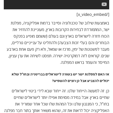
[/x_video_embed]
באמצעות שילוב של טכנולוגיה וסייבר בדמות אפליקציה, מפלגת
ישר, המתמודדת לבחירות הקרובות בארץ, מעוניינת להחזיר את
הכוח חזרה לישראלים בארץ וגם בעולם (ששמם מופיע בפנקס
הבוחרים והם בעלי זכות הצבעה) ולהחליט על ענייניים גורליים,
מעבר לפשטנות של ימין, מרכז או שמאל, ולא רק פעם אחת בארבע
שנים. קוראים לזה דמוקרטיה ישירה. תפסנו לשיחה את ערן עציון,
המייסד והעומד בראש המפלגה.
אז האם למפלגת ישר יש בשורה לישראלים בבריטניה ובחו”ל שלא
יכולים להצביע אבל כן רוצים להשפיע?
כן. זה למעשה הייחוד שלנו. זה ייחוד שבא לידי ביטוי לישראלים
שחיים בארץ. אבל במידה מסוימת אפילו יותר לישראלים שחיים
בחו”ל, כי המנגנון שלנו וכל המהות שלו שכל אחד שמוריד את
האפליקציה יכול לראות את זה, שהוא משאיר אותך בתור חבר מפלגה