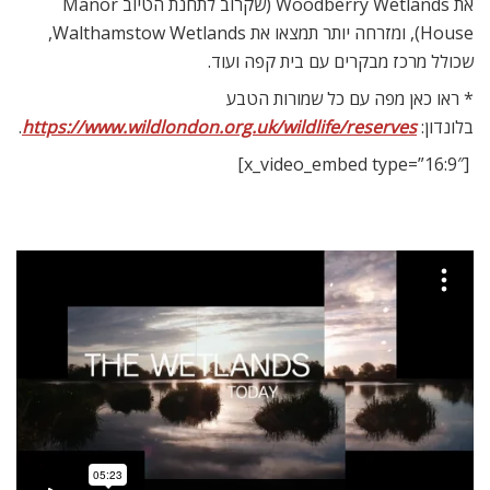
את Woodberry Wetlands (שקרוב לתחנת הטיוב Manor
House), ומזרחה יותר תמצאו את Walthamstow Wetlands,
שכולל מרכז מבקרים עם בית קפה ועוד.
* ראו כאן מפה עם כל שמורות הטבע
בלונדון:
https://www.wildlondon.org.uk/wildlife/reserves
.
[x_video_embed type=”16:9″]