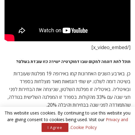
[/x_video_embed]
תוכל לתת דוגמה למקום שבו דמוקרטיה ישירה כזו עובדת בעולם?
כן. בארבע השנים האחרונות קמו באירופה 19 מפלגות שעובדות
בשיטה דומה לשלנו. יש שתי דוגמאות מאוד מוצלחות בספרד
ובאיטליה. באיטליה זו מפלגת השלטון, שניצחה את הבחירות לפני
חצי שנה עם 33% מהקולות. בספרד זו המפלגה השלישית בגודלה,
שהתמודדה לפני שנה בבחירות וקיבלה 20%.
This website uses cookies. By continuing to use this website you
בבריטניה שומעים בעיקר את המאבקים בין המפלגות הגדולות. איך בכל
are giving consent to cookies being used. Visit our
Privacy and
זאת אתם מצליחים להעביר את המסר?
.
Cookie Policy
I Agree