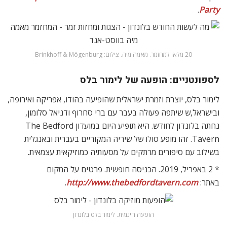
.
Party
20 מלאו למחזמר. מאמה מיה. צילום: Brinkhoff & Mögenburg
לספונטניים: הופעה של לימור בלס
לימור בלס, יוצרת וזמרת ישראלית שהופיעה בהודו, אפריקה ואירופה,
ובישראל,ש שיתפה פעולה בעבר עם ברי סחרוף ודניאל סלומון,
נחתה בלונדון לחודש. היא תופיע היום במועדון The Bedford
Tavern. זהו מופע סולו של שיריה המקוריים בעברית ובאנגלית
בשילוב עם סיפורים מרתקים על מסעותיה כמוזיקאית עצמאית.
* 2 באפריל, 2019. הכניסה חופשית. פרטים על המקום
באתר:
http://www.thebedfordtavern.com
.
הופעה חינמית. לימור בלס בלונדון