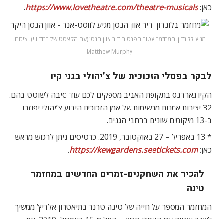
כאן:
https://www.lovetheatre.com/theatre-musicals
.
מגיע ללונדון. המחזמר עטור הפרסים דיר אוון הנסן (עם הקאסט של ברודוויי). צילום:
Matthew Murphy
לבקר בפסלי הזכוכית של צ’יהולי בגני קיו
הקיו גארדנס בתקופת האביב מספקים לכם עוד סיבה לשוטט בהם.
32 יצירות אמנות מרשימות של אמן הזכוכית הידוע צ’יהולי יפוזרו
ב-13 מיקומים שונים ברחבי הגנים.
* 13 באפריל – 27 באוקטובר, 2019. כרטיסים ניתן לרכוש מראש
כאן:
https://kewgardens.seetickets.com
.
להכיר את השחקנים-זמרים החדשים במחזמר
טינה
המחזמר המספר על חייה של טינה טרנר בתיאטרון אלדיץ’ ממשיך