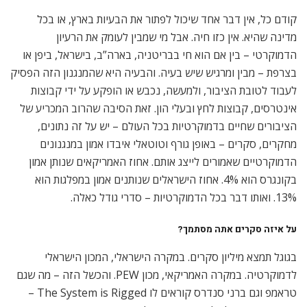
קודם כל, אין דבר אחד שיכול לפתור את הבעיות בארץ, או בכל
מדינה שהיא. אין כזו חיה. אבל מי שמבין לעומק את הרעיון
הדמוקרטי – בין אם הוא חי בבריטניה, בארה”ב, בישראל, ביפן או
בצרפת – מבין ומרגיש שיש בעיה. והבעיה היא שהמנגנון הזה הפסיק
לעבוד לטובת הציבור, ולמעשה, נכבש או הופקע על ידי קבוצות
אינטרסים, קבוצות לחץ ובעלי הון. זאת הסיבה שהרוב המכריע של
הציבורים שחיים בדמוקרטיות בכל העולם – יש על זה נתונים,
מחקרים, סקרים – באופן גורף וטוטאלי איבדו אמון במנגנונים
הדמוקרטיים שאמורים לייצג אותם. אחוז האמריקאים שנותן אמון
בקונגרס הוא 4%. אחוז הישראלים שנותנים אמון במפלגות הוא
13%. ואותו דבר בכל הדמוקרטיות – סדרי גודל כאלה.
על איזה סקרים אתה מסתמך?
בגוגל תמצא מיליון סקרים. במקרה הישראלי, המכון הישראלי
לדמוקרטיה. במקרה האמריקאי, מכון PEW. והכשל הזה – מה שגם
טראמפ וגם ברני סנדרס קוראים לו The System is Rigged –