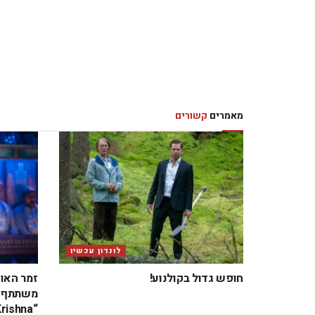
מאמרים
קשורים
לונדון עכשיו
חופש גדול בקולנוע!
זמר האו
משתתף ב
“Krishna” בבריטניה