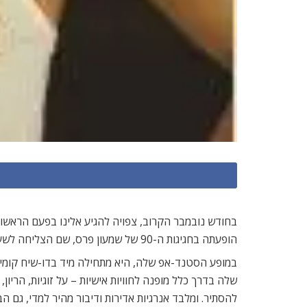
הופעתה בחגיגות ה-90 של שמעון פרס, שם הצליחה לשעשע גם את ביל קלינטון ורוברט דה נירו. עכשיו היא מקווה לכבוש גם את הקהל בלונדון.
במופע הסטנד-אפ שלה, היא מתחילה מיד בדו-שיח קומי ו
שלה בדרך כלל מופנה לחוויות אישיות – על זוגיות, הרי
להסתיר. ומלבד אנרגיות אדירות ודיבור מהיר למדי, גם ה