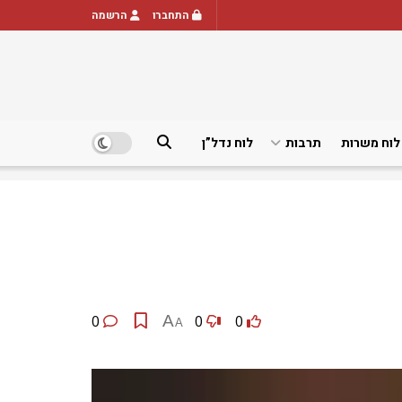
התחברו
הרשמה
לוח משרות
תרבות
לוח נדל”ן
0
A
0
0
A