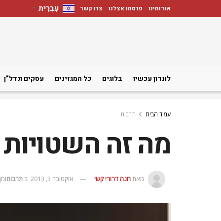
עִבְרִית
אודותינו
פרסמו אצלנו
צרו קשר
▼
לונדון עכשיו
בלוגים
כל המגזינים
עסקים ונדל”ן
עמוד הבית
תרבות
מה זה השטויות 
מאת
חנה דרורי קשי
אוקטובר 3, 2013
ב
תרבות
זמן קר