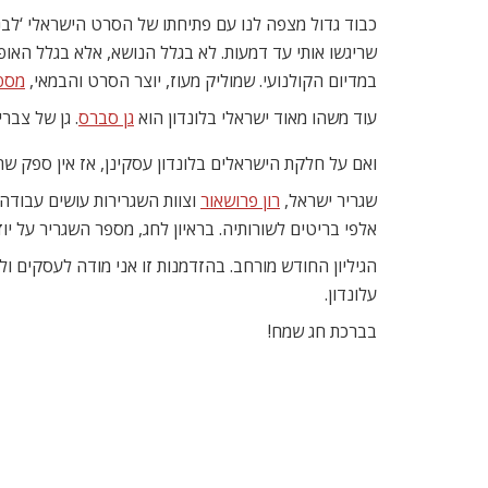
כבוד גדול מצפה לנו עם פתיחתו של הסרט הישראלי ‘לבנ
שריגשו אותי עד דמעות. לא בגלל הנושא, אלא בגלל האופ
במדיום הקולנועי. שמוליק מעוז, יוצר הסרט והבמאי,
מספ
עוד משהו מאוד ישראלי בלונדון הוא
גן סברס
. גן של צב
ואם על חלקת הישראלים בלונדון עסקינן, אז אין ספק ש
שגריר ישראל,
רון פרושאור
וצוות השגרירות עושים עבוד
אלפי בריטים לשורותיה. בראיון לחג, מספר השגריר על יו
הגיליון החודש מורחב. בהזדמנות זו אני מודה לעסקים ו
עלונדון.
בברכת חג שמח!