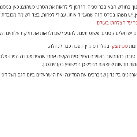
ון’ בחודש הבא בבריטניה. הזדמן לי לראות את הסרט כשהוצג כאן במסגר
ן. יש משהו בסרט הזה שמעמיד אותו, עבורי לפחות, בצד רשימה מכובדת ש
ר על הצלחתו בעולם
.
רים ישראלים קטנים. פשוט תענוג להגיע לשם ולראות את חלקת אלוהים 
חנות
סטימצקי
בגולדרס גרין הפכה כבר לנחלה.
ה טובה בהתחשב באווירה הפוליטית הקשה אחרי שהפרופגנדה הפרו-פלסט
זמות חדשות שיוצאות מהמשכן המשופץ בקנזינגטון.
לארגונים בלונדון שמברכים את המדינה ואת הישראלים ביום חגם מעל דפי