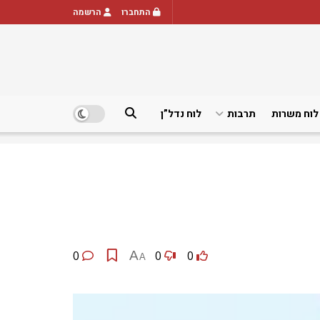
התחברו
הרשמה
לוח משרות
תרבות
לוח נדל”ן
0
A
0
0
A