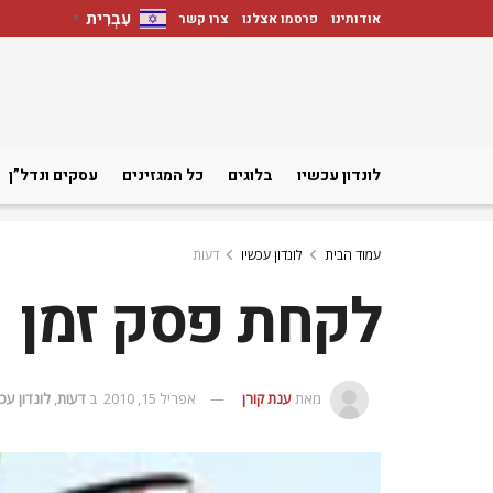
עִבְרִית
אודותינו
פרסמו אצלנו
צרו קשר
▼
לונדון עכשיו
בלוגים
כל המגזינים
עסקים ונדל”ן
עמוד הבית
לונדון עכשיו
דעות
לקחת פסק זמן
מאת
ענת קורן
אפריל 15, 2010
ב
דעות
,
לונדון עכ