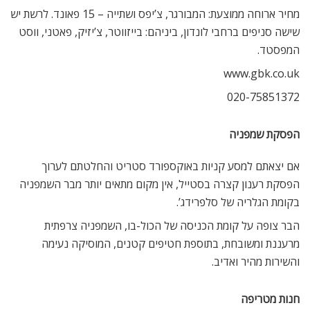
מחיר ארוחה ממוצעת: המבורגר, צ’יפס ושתייה – 15 פאונד. לרשת יש
שישה סניפים ברחבי לונדון, ביניהם: בייזווטר, צ’יזיק, פאטני, ווסט
המפסטד.
www.gbk.co.uk
020-75851372
הפסקת שמפניה
אם יצאתם למסע קניות באוקספורד סטריט והחלטתם לערוך
הפסקת רענון קצרה בסטייל, אין מקום מתאים יותר מבר השמפניה
בקומת הגלריה של סלפרידג’.
הבר צופה על קומת הכניסה של הכול-בו, השמפניה צרפתית
מרעננת ומשובחת, בתוספת חטיפים קטנים, המוסיקה נעימה
והשירות מהיר ואדיב.
חנות מטריפה