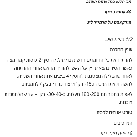
מה חדש בחדשנות השנה
40 שנות טירוף
פודקאסט על פרמייר ליג
1/2 כפית סוכר
אופן ההכנה:
להרתיח את כל החומרים הרשומים לעיל. להוסיף 2 כוסות קמח מצה
כאשר הסיר נמצא עדיין על האש. להוריד מהאש אחרי ההרתחה.
לאחר שהבלילה מצטננת להוסיף 4 ביצים אחת אחרי השנייה.
להשהות את העיסה כ15- דק’ וליצור כדורי בצק / לחמניות.
לאפות בתנור חם 180-200 מעלות, כ-30-40- דק’ – עד שהלחמניות
מוכנות.
טורט אגוזים לפסח
המרכיבים:
6
ביצים מופרדות