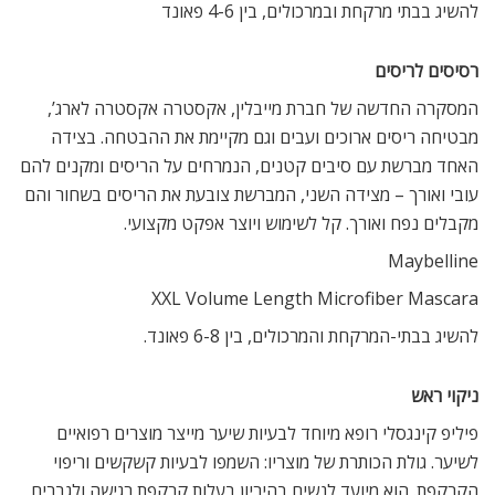
להשיג בבתי מרקחת ובמרכולים, בין 4-6 פאונד
רסיסים לריסים
המסקרה החדשה של חברת מייבלין, אקסטרה אקסטרה לארג’,
מבטיחה ריסים ארוכים ועבים וגם מקיימת את ההבטחה. בצידה
האחד מברשת עם סיבים קטנים, הנמרחים על הריסים ומקנים להם
עובי ואורך – מצידה השני, המברשת צובעת את הריסים בשחור והם
מקבלים נפח ואורך. קל לשימוש ויוצר אפקט מקצועי.
Maybelline
XXL Volume Length Microfiber Mascara
להשיג בבתי-המרקחת והמרכולים, בין 6-8 פאונד.
ניקוי ראש
פיליפ קינגסלי רופא מיוחד לבעיות שיער מייצר מוצרים רפואיים
לשיער. גולת הכותרת של מוצריו: השמפו לבעיות קשקשים וריפוי
הקרקפת. הוא מיועד לנשים בהיריון בעלות קרקפת רגישה ולגברים