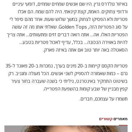
באיזור גולדרס גרין. היו שם אנשים שמחים שמחים, דומעי עיניים
ורדופי צחוקים. האמת, קצת קינאתי. היה להם שמח. הם אכלו
פטריות ולא הפסיקו לצחוק במשך שלוש שעות. אחד מהם סיפר לי
על סוג הפטריות הזה, Golden Tops. שאלתי אותו מה זה עושה
הפטריות האלו. אה… אתה רואה דברים זזים ומתעוותים… אתה צריך
להיות באווירה הנכונה… בכלל, עדיף לאכול פטריות בטבע…
הסאטלה באה יותר טוב אם אתה באיזה פארק.
פטריות הקסם קיימות ב-20 מינים בערך, נמכרות ב-20 פאונד ל-35
גרם – כמות שאמורה להספיק לשני אנשים. הכל מעולה ומגניב. רק
בשיטוט התחקיר באינטרנט, גיליתי כי בשנה שעברה בחור צעיר
קפץ מבניין של שבע קומות בהשפעת הפטרייה.
תשמרו על עצמכם, חברים.
מאמרים
קשורים