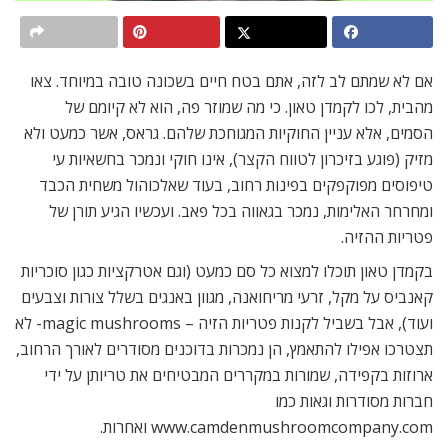
אם לא שמתם לב לזה, אתם בטח חיים בשכונה טובה במיוחד. צאו
מהבית, לכו לקמדן טאון. כי מה שמוזר פה, הוא לא קיומם של
הסמים, אלא עניין החוקיות המגוחכת שלהם. גראס, אשר כמעט ולא
מזיק (פוגע בזיכרון לטווח הקצר), אינו חוקי ונמכר בחשאיות עי
טיפוסים מפוקפקים בפינות רחוב, בעוד שאלכוהול משחית הכבד
ומחרחר האלימות, נמכר בגאווה בכל פאב. ועכשיו הגיע תורן של
פטריות ההזיה.
בקמדן טאון תוכלו למצוא כל סם כמעט (וגם אטרקציות כגון סוכריות
קאנביס על מקל, זרעי מריחואנה, מגוון באנגים בשלל צורות וצבעים
ועוד), אבל בשביל לקנות פטריות הזיה – magic mushrooms- לא
תצטרכו אפילו להתאמץ, הן נמכרות בדוכנים מסודרים לאורך הרחוב,
ארוזות בקפידה, שמורות במקררים המבטיחים את טריותן על ידי
חברות מסודרות וגאות כמו
www.camdenmushroomcompany.com ואחרות.