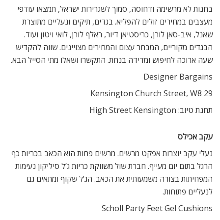
בחנות לא מרשימה ודחוסה, סמוך לשגרירות ישראל, תמצאו עודפי
מעצבים במחירים זולים להפליא. בגדים, תיקים ונעליים מתוצרת
שאנל, איב-סאן לורן, כריסטיאן דיור, ראלף לורן, לואי ויטון ועוד.
הבגדים מקוריים, המבחר עצום והמחירים מצויינים. שווה להקדיש
שעה ארוכה לחיפוש ומדידה בנחת. התקשרו ושאלו מתי הסייל הבא.
Designer Bargains
29 Kensington Church Street, W8
תחנת טיוב: High Street Kensington
עקב אכילס
נעלי עקב יוצרות אפקט מרשים. מרשים פחות הוא הכאב בכריות כף
הרגל בתום יום מעייף. חברת שול משווקת כריות ג’ל סיליקון נעימות
המפחיתות בצורה משמעותית את הכאב. הג’ל שקוף ומתאים גם
לנעליים פתוחות.
Scholl Party Feet Gel Cushions