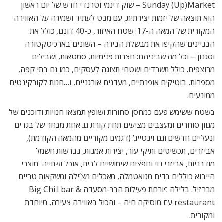
Sunday (Up)Market – שוק דינמי וטרנדי חדש של יום ראשון 
הוא תוצאה של יזמות יצירתית, עם מבט לעתיד ושמירה על האווירה
המקורית של המאה ה-17. שטח האיזור, כ-40 דונם, כולל את
הבניינים שהקיפו את מבשלת הבירה – השונים בארכיטקטורה
וסגנון – וכל מה שביניהם: חצרות פנימיות, סמטאות, ושבילים
מרוצפים. כולל משרדים ושטחי תצוגה לעסקים, כמו גם בתי קפה,
מספרות, בוטיקים אופנתיים, מעדנים אורגניים, ו…חנות לקורקינטים
ממונעים.
בשטח ששימש פעם כמחסן סחורות ושופץ תמצאו חנויות ודוכנים של
מגוון סוחרים ומעצבים מציעים תחת קורת גג אחת מבחר של בגדים
ונעליים חדשים וגם וינטייג’ (דגמים מקוריים מהמאה הקודמת),
אביזרים, תכשיטים ותיקי עור, יצירות אמנות, נברשות חשמל
מודרניות, אביזרי נוי וחפצים שימושיים לבית, אוכל ושתייה. מוצרי
הייבוא כוללים בדים מגואטמלה, מאכלים מצ’ילה ומשקאות טריים
מברזיל. בלילה פורחת פעילות הבר-מסעדה Big Chill bar &
restaurant עם מוסיקה חיה – והכול באווירה צעירה, מיוחדת
ומקורית.