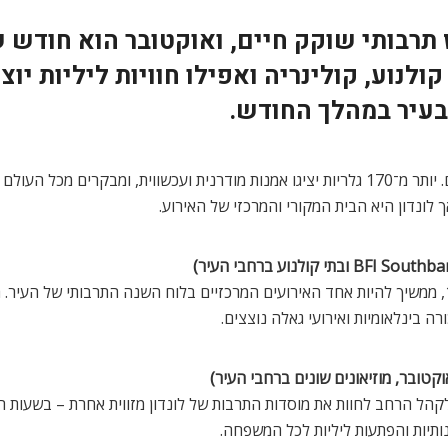
 תרבותי שוקק חיים, ואוקטובר הוא חודש 
לנוע, קולינריה ואפילו חוויות ליליות יוצ
בעיר במהלך החודש.
יריד האמנות העכשווית של מגזין פרייז, מהחשובים בעולם. יותר מ־170 גלריות יציגו אמנות מודרנ
קהל הרחב לחוות את מוסדות התרבות של לונדון מזווית אחרת – בשעות ה
נותיות והפתעות ליליות לכל המשפחה.