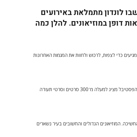
שבו לונדון מתמלאת באירועים
אות דופן במוזיאונים. להלן כמה
ית ועכשווית, ומבקרים מכל העולם מגיעים כדי לצפות, לרכוש ולחוות את המגמות האחרונות
פסטיבל הסרטים הוותיק של לונדון, שנוסד כבר ב־1953, ממשיך להיות אחד האירועים המרכזיים בלוח השנה התרבותי של העיר. הפסטיבל מציג למעלה מ־300 סרטים וסרטי תעודה
חשיכה. המוזיאונים הגדולים והחשובים בעיר נשארים