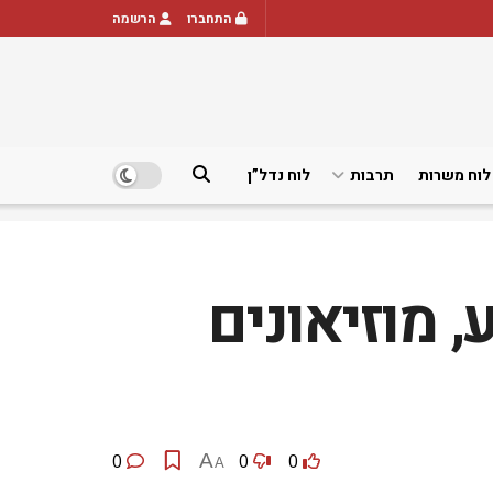
התחברו
הרשמה
לוח משרות
תרבות
לוח נדל”ן
ת, קולנוע, מוזיאונים
0
A
0
0
A