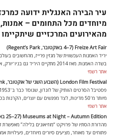
עיר הבירה האנגלית ידועה כמרכז
מיוחדים מכל התחומים – אמנות, קו
מהאירועים המרכזיים שיתקיימו 
Freize Art Fair (4–7 באוקטובר, Regent’s Park)
בשדה האמנות. מאז 2014 מתקיים היריד גם בניו־יורק, אך לונדון היא הבית המקורי והמרכזי של האירוע.
אתר רשמי
London Film Festival (השבוע השני של אוקטובר, BFI Southbank ובתי קולנוע ברחבי העיר)
מיותר מ־50 מדינות, לצד מפגשים עם יוצרים, הקרנות בכורה בינלאומיות ואירועי גאלה נוצצים.
אתר רשמי
Museums at Night – Autumn Edition (25–27 באוקטובר, מוזיאונים שונים ברחבי העיר)
מהדורת הסתיו של פרויקט “מוזיאונים בלילה” מאפשרת ל
פתוחים עד מאוחר, מציעים סיורים מיוחדים, פעילויות אמ