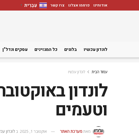
עִבְרִית
אודותינו
פרסמו אצלנו
צרו קשר
▼
לונדון עכשיו
בלוגים
כל המגזינים
עסקים ונדל”ן
עמוד הבית
לונדון עכשיו
וטעמים
מאת
מערכת האתר
אוקטובר 1, 2025
ב
לונדון עכש