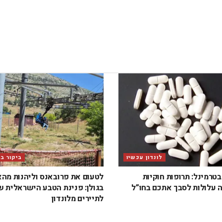
לונדון עכשיו
ביקור ב
טרמינל: תרופות חוקיות
לטעום את פרובאנס וליהנות מה
 עלולות לסבך אתכם בחו”ל
בגולן: פנינת הטבע הישראלית 
לתיירים מלונדון