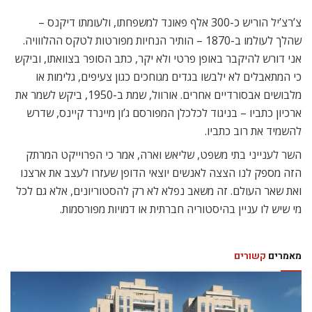
צ’רצ’יל הוריש כ-300 אלף פאונד למשפחתו, ולעומתו דיקנס –
שהלך לעולמו ב-1870 – הותיר הנחיות מפורטות לטקס ההלווויה.
אני דורש להיקבר באופן פרטי ולא יקר, כתב הסופר בצוואתו, וביקש
כי המתאבלים לא ילבשו בגדים מגוחכים כגון צעיפים, גלימות או
מלבושים אבסורדיים אחרים. אורוול, שמת ב-1950, ביקש לשמר את
ארכיון כתביו – בניגוד לכלכלן המפורסם ג’ון מיינרד קיינס, שדרש
להשמיד את רוב כתביו.
השר לענייני בתי משפט, שליאש וארה, אמר כי הפרוייקט המרתק
הזה מספק לנו הצצה לאנשים יוצאי הדופן שעזרו לעצב את ארצנו
ואת שאר העולם. זה משאב נפלא לא רק להסטוריונים, אלא גם לכל
מי שיש לו עניין בהיסטוריה חברתית או דמויות מפורסמות.
מאמרים
קשורים