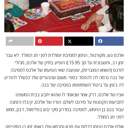
אלכס נש, מקורנוול, הוזמן למסיבת יומולדת לפני חג המולד. לא עבר
זמן רב, וחשבונית על סך £15.95 הופיע בתיק של אלכס, מג’ולי
לורנס (האמא המוברזת), שטענה שאי הופעתו של אלכס למסיבה
של בנה גרמה לה להפסד כספי. משום שההורים שלו ‘נכשלו’ להודיע
לה בזמן על ביטול השתתפותו במסיבה של בנה.
אביו של אלכס, דרק אמר שנאמר לו שהוא יתבע בבית המשפט
לתביעות הקטנות על סירובו לשלם. הוריו של אלכס, קיבלו הזמנה
עבור בנם בן החמש, למסיבה במדרון סקי יבש בפלימות’, דבון, ממש
לפני חג המולד.
אולם אלכס הוזמן לבלות עם סבא וסבתא שלו באותו זמן בו התקיימה