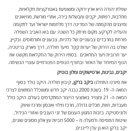
שפלת יהודה היא ארץ ירוקה ומשופעת באטרקציות חקלאיות,
מחלבות, רפתות, יקבים ומבשלות בירה, אתרי מורשת, מוזיאונים
ומיצגים מהקמתה של המדינה דרך מלחמות ישראל ועד לתקומה
והעליה לקרקע. מקום מרתק כל השנה: עם בוא האביב השפלה
פורחת במרבדים צבעוניים של כלניות, צבעונים ותורמוסים. ובקיץ,
שולט בה הירוק של יערות קקל  מיער חולדה, דרך פארק בריטניה,
יער חרובית ויער המלאכים . בסתיו הירוק של החקלאות מקשט את
הנוף המיוחד של האזור ובחורף הנופים הפנורמיים עוצרי הנשימה.
יקבים, גבינות, ארטישוקים ומלון בוטיק
את סיורנו התחלנו
ביקב ברקן,
קיבוץ חולדה. היקב נולד בסוף
המאה ה- 19. בשנת 2000 נבנה יקב חדש ומשוכלל המתאים לצרכי
המאה ה- 21 ומצויד באמצעי הייצור המתקדמים בעולם. היקב כולל
מעבדות, חוות, מכלים גדולה, מרכז מילוי ואכסון ומרכז שיווק
ולוגיסטיקה. בזכות המגוון העצום של זני הענבים ואזורי הגידול,
שיטות התסיסה ולמעלה מ – 5000 חביות עץ אלון מסוגים שונים,
יקב ברקן הוא גן עדן לייננים.