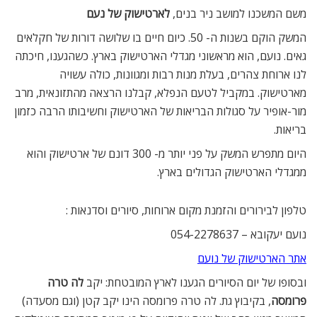
משם המשכנו למושב ניר בנים,
לארטישוק של נעם
המשק הוקם בשנות ה- 50. כיום חיים בו שלושה דורות של חקלאים
גאים. נועם, הוא מראשוני מגדלי הארטישוק בארץ. כשהגענו, חיכתה
לנו ארוחת צהרים, בעלת מנות רבות ומגוונות, כולה עשויה
מארטישוק. במקביל לטעם הנפלא, קבלנו הרצאה מהתזונאית, מרב
מור-אופיר על סגולות הבריאות של הארטישוק וחשיבותו הרבה כזמון
בריאות.
היום מתפרש המשק על פני יותר מ- 300 דונם של ארטישוק והוא
ממגדלי הארטישוק הגדולים בארץ.
טלפון לבירורים והזמנת מקום ארוחות, סיורים וסדנאות :
נועם יעקובא – 054-2278637
אתר הארטישוק של נועם
ובסופו של יום הסיורים הגענו לארץ המובטחת: יקב
לה טרה
פרומסה
, בקיבוץ גת. לה טרה פרומסה הינו יקב קטן (וגם מסעדה)