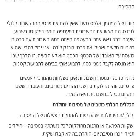
המסיבה.
הוריו של המוזמן, אלכס טענו שאין להם את פרטי ההתקשרות לג’ולי
לורנס. הם מצאו את החשבונית במעטפה חומה בילקוטו בשבוע
שעבר. דרק נאש אמר: במעטפה הייתה ממש חשבונית עם פרטים
רשמיים מלאים ואפילו את פרטי הבנק שלה…אני יכול להבין שהיא
כועסת על האובדן של הכסף. הכסף הוא לא הבעיה, זו הדרך שבו
היא מנסה לקבל ממני כסף, לתבוע אותי בבימש לתביעות קטנות.
מהמרכז סקי נמסר: חשבוניות אינן נשלחות מהמרכז לאנשים
פרטיים. זוהי מחלוקת בין שני ההורים מעורבים, והעובדה ששם
המקום נכלל בחשבונית היא הונאה.
הכללים הבלתי כתובים של מסיבות יומולדת
 לילד/ת היומולדת יש עדיפות להתחלת הפעילות של המסיבה.
 שקיות הפתעה או מתנות מחולקות לכל משתתף במסיבה – הילדים
תמיד יזכרו מסיבת יום-הולדת בה לא קבלו שקית.