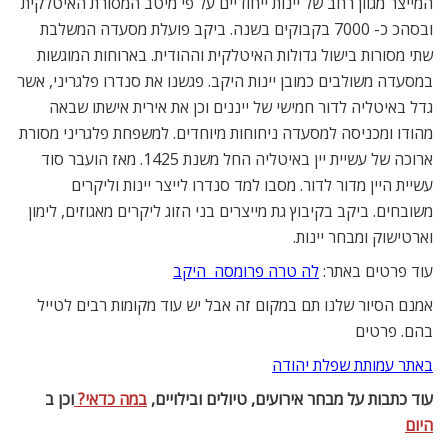
המייצר מגוון רחב של יינות ייחודיים על פי מיטב המסורת האיטלקית
ובסהכ כ- 7000 בקבוקים בשנה. ביקב פועלת מסעדה המשלבת
שתי מסורות בישול גדולות האיטלקית וההודית. בארוחות המוגשות
במסעדה משולבים כמובן יינות היקב. פגשנו את סנדרו פלגריני, אשר
גדל באיטליה לדור חמישי של ייננים וכן את אירית אישתו שבאה
מהודו ומכניסה למסעדה ניחוחות מיוחדים. למשפחת פלגריני מסורת
ארוכה של עשיית יין באיטליה החל משנת 1425. מאז הועבר סוד
עשיית היין מדור לדור. מסבו למד סנדרו לייצר יינות וליקרים
משובחים. ביקב בקיבוץ גת מייצרים בני הזוג ליקרים מאגוזים, לימון
וארטישוק ומבחר יינות.
עוד פרטים באתר:
לה טרה פרומסה  היקב
אמנם הסיור שלנו תם במקום זה אבל יש עוד מקומות רבים לטייל
בהם. פרטים
באתר עמותת שפלת יהודה
עוד כתבות על מבחר אירועים, טיולים ובילויים,
במה כדאי?
וכן ב
היום