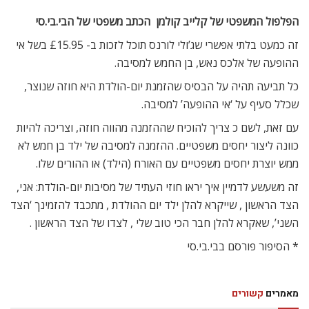
הפלפול המשפטי של קלייב קולמן  הכתב משפטי של הבי.בי.סי
זה כמעט בלתי אפשרי שג’ולי לורנס תוכל לזכות ב- £15.95 בשל אי
ההופעה של אלכס נאש, בן החמש למסיבה.
כל תביעה תהיה על הבסיס שהזמנת יום-הולדת היא חוזה שנוצר,
שכלל סעיף על ‘אי ההופעה’ למסיבה.
עם זאת, לשם כ צריך להוכיח שההזמנה מהווה חוזה, וצריכה להיות
כוונה ליצור יחסים משפטיים. ההזמנה למסיבה של ילד בן חמש לא
ממש יוצרת יחסים משפטיים עם האורח (הילד) או ההורים שלו.
זה משעשע לדמיין איך יראו חוזי העתיד של מסיבות יום-הולדת: אני,
הצד הראשון , שייקרא להלן ילד יום ההולדת , מתכבד להזמינך ‘הצד
השני’, שאקרא להלן חבר הכי טוב שלי , לצדו של הצד הראשון .
* הסיפור פורסם בבי.בי.סי
מאמרים
קשורים