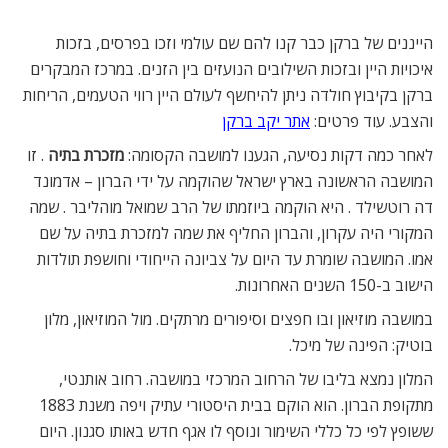
הייננים של ברקן כבר קנו להם שם עולמי וזכו בפרסים, בזכות
איכויות היין ובזכות השילובים הנועזים בין הזנים. במרכז המבקרים
ברקן בקיבוץ חולדה ניתן להיחשף לעולם היין רווי הטעמים, הריחות
והצבע. עוד פרטים:
אתר יקב ברקן
לאחר כמה דקות נסיעה, הגענו למושבה הקסומה:
מזכרת בתיה
. זו
המושבה הראשונה בארץ ישראל שהוקמה על ידי הברון – אדמונד
דה רוטשילד . היא הוקמה ביוזמתו של הרב שמואל מוהליבר . שמה
המקורי היה עקרון, והברון החליף את שמה למזכרת בתיה על שם
אמו. המושבה שומרת עד היום על צביונה הייחודי וחושפת תולדות
הישוב ב-150 השנים האחרונות.
במושבה מוזיאון ובו חפצים וסיפורים מרתקים. מול המוזיאון, מלון
בוטיק: הפינה של מיכל.
המלון נמצא בליבו של הרחוב המרכזי במושבה. רחוב אותנטי,
מתקופת הברון. הוא הוקם בבית היסטורי עתיק ויפה משנת 1883
ששופץ לפי כל כללי השימור ונוסף לו אגף חדש באותו סגנון. היום