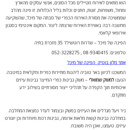
הוא מתאים לאירוח מטיילים מכל הסוגים, אנשי עסקים מהארץ
ומחול, משפחות, זוגות, חתנים וכלות בליל הכלולות. זו פינה מהלב
שממשיכה את מסורת האירוח הכפרי של סבתה של מיכל, שהשקיעה
מחשבה רבה באווירת האירוח שרצתה ליצור. המקום אינטימי בסגנון
אירופאי קלאסי.
הפינה של מיכל – שדרות רוטשילד 35 מזכרת בתיה
טלפונים: 08-9340415 , 052-3228275
אתר מלון בוטיק  הפינה של מיכל
המשכנו לכיוון באר טוביה ליהנות מתיירות כפרית וחקלאית במיטבה.
הגענו
למשק שמואלי
– משק גבינות כפרי המייצר גבינות עיזים
איכותיות תוך הקפדה על תהליכי ייצור מסורתיים בשילוב ידע
מתקדם.
ניר ויעל מגדלים את העיזים במשק ובצמוד לעדר נמצאת המחלבה.
במחלבה גבינות קשות מלאות ארומה, גבינות רכות מיוחדות וכן יוגורט
עיזים. טעמנו, ואכן היה משובח.