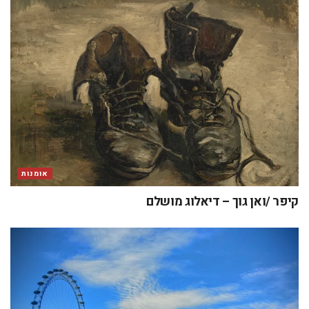
אומנות
קיפר /ואן גוך – דיאלוג מושלם