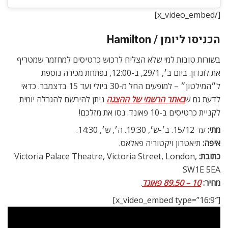
[/x_video_embed]
הכניסו ליומן / Hamilton
בשורות טובות למי שלא הצליח לרכוש כרטיסים למחזמר שמטריף
את לונדון. ביום ב׳, 29/1, ב-12:00, נפתחת מכירה נוספת
ל״המילטון״ – למופעים החל מ-30 ביולי ועד 15 בדצמבר. כדאי
לדעת גם ש
באתר הרשמי של ההצגה
ניתן להירשם להגרלה יומית
לקניית כרטיסים ב-10 פאונד. נסו את מזלכם!
מתי:
עד 15/12. ב׳-ש׳, 19:30. ה׳, ש׳, 14:30.
איפה:
תיאטרון ויקטוריה פאלאס.
כתובת:
Victoria Palace Theatre, Victoria Street, London,
SW1E 5EA
מחיר:
10 – 89.50 פאונד
.
[x_video_embed type=”16:9″]