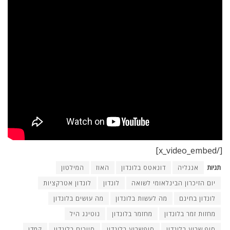
[/x_video_embed]
תגיות
אנגליה
דונאטס בלונדון
האוז
המילטון
יום הזיכרון הבינלאומי לשואה
לונדון
לונדון אטרקציות
לונדון בחינם
מה לעשות בלונדון
מה עושים בלונדון
מחזות זמר בלונדון
מחזמר בלונדון
נוטינג היל
סוף שבוע בלונדון
סופשבוע בלונדון
סיורים בלונדון
קמדן