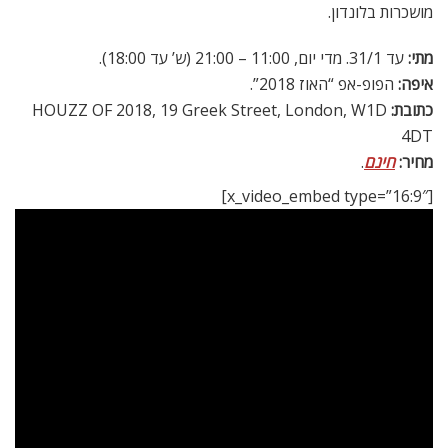
מושכרות בלונדון.
מתי:
עד 31/1. מדי יום, 11:00 – 21:00 (ש’ עד 18:00).
איפה:
הפופ-אפ “האוז 2018”.
כתובת:
HOUZZ OF 2018, 19 Greek Street, London, W1D
4DT
מחיר
:
חינם
.
[x_video_embed type=”16:9″]