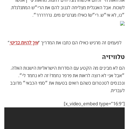
את האות חי״ת הם איכשהו מצליחים להגות. מהאות עי״ן אפשר
לשכוח. אבל האנגלית מצליחה לגנוב להם את הרי״ש המתגלגלת.
״נו, לא אי״ש. רי״ש! כאילו מגרגרים מים. גרררררר״.
לפעמים זה מרגיש כאילו הם כתבו את המדריך “
איך להיות בריטי
“
טלוויזיה
הם לא מבינים מה הקטע עם הסדרות הישראליות הישנות האלה.
״אבל אני לא רוצה לראות את פרפר נחמד! זה לא נחמד לי״.
ונכנסים לטנטרום כשהם רואים בטעות את ״סמי הכבאי״ מדובב
לעברית.
[x_video_embed type=”16:9″]