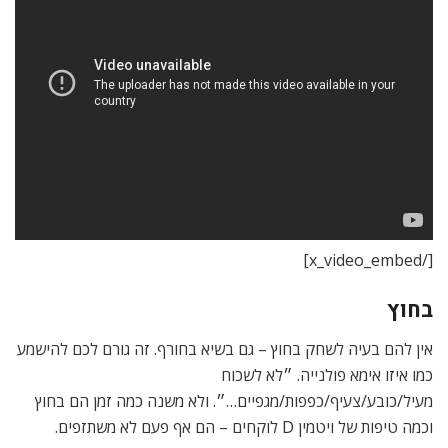
[/x_video_embed]
בחוץ
אין להם בעיה לשחק בחוץ – גם בשיא בחורף. זה גורם לכם להישמע
כמו איזו אימא פולנייה. ״לא לשכוח
מעיל/כובע/צעיף/כפפות/מגפיים…״. ולא משנה כמה זמן הם בחוץ
וכמה טיפות של ויטמין D לוקחים – הם אף פעם לא משתזפים.