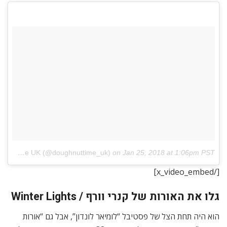
A post shared by Doughnut Time UK (@doughnuttime_uk)
on
Jan 25, 2018 at 1:06pm PST
[/x_video_embed]
גלו את האורות של קנרי וורף / Winter Lights
הוא היה תחת הצל של פסטיבל “לומיאר לונדון”, אבל גם “אורות