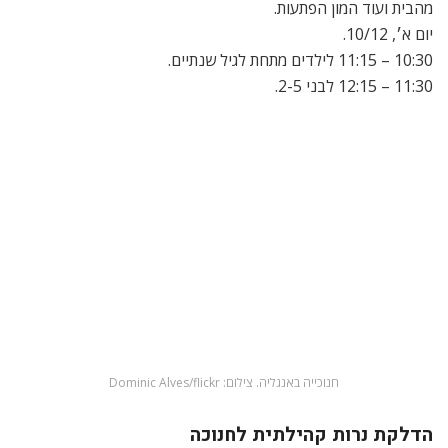
מהבית ועוד המון הפתעות.
יום א׳, 10/12.
10:30 – 11:15 לילדים מתחת לגיל שנתיים.
11:30 – 12:15 לבני 2-5.
חנוכייה באנגליה. צילום: Dominic Alves/flickr
הדלקת נרות קהילתית לחנוכה
מדוע להדליק לבד אם אפשר ביחד? הצטרפו אלינו לשירי חנוכה,
סופגניות והדלקת נרות קהילתית לכבוד חנוכה.
12,13,14,18,19/12. 16:30 – 17:30.
מסיבת חנוכיף
מסיבת חנוכה לכל המשפחה עם ריקודים, שירים, יצירה, הדלקת
נרות ועוד המון הפתעות. בשיתוף עם “הצופים”, “הבית הישראלי”
ו”הסוכנות היהודית”.