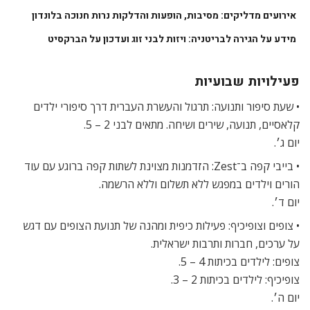
• בייבי קפה ב־Zest: הזדמנות מצוינת לשתות קפה ברוגע עם עוד
הורים וילדים במפגש ללא תשלום וללא הרשמה.
יום ד׳.
• צופים וצופיכיף: פעילות כיפית ומהנה של תנועת הצופים עם דגש
על ערכים, חברות ותרבות ישראלית.
צופים: לילדים בכיתות 4 – 5.
צופיכיף: לילדים בכיתות 2 – 3.
יום ה׳.
* מועדים ופרטים נוספים ב
אתר JW3
.
תגיות
הבית הישראלי
הצופים
חנוכה בלונדון
חנוכייה באנגליה
יצחק רבין
מאמרים
קשורים