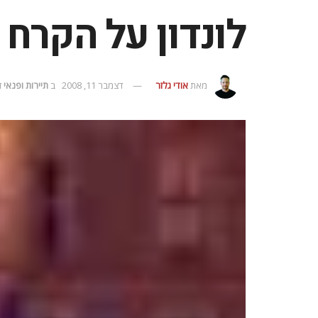
לונדון על הקרח
מאת
אודי גלזר
דצמבר 11, 2008
ב
תיירות ופנאי
ז