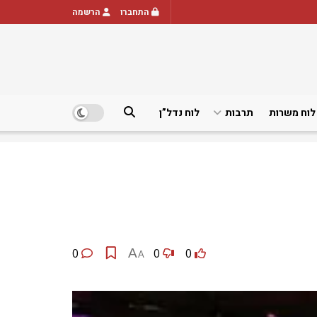
התחברו
הרשמה
לוח משרות
תרבות
לוח נדל”ן
0
A
0
0
A