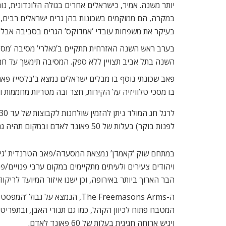
יותר משנה. אמיר, כישראלים אחרים בגולה הלונדונית, נ
בעיקר את משפחות עובדי ‘אמדוקס’ הגרים בסביבה אבל ל
בערב ראש השנה האזרחית תתקיים ב’גאלרי’ מסיבה ‘מסבי
השנה בתל אביב תצויין ללא ספק. המסיבה תימשך עד חמ
בו מסכי טלוויזיה על הקירות, חצר ובה מטריות מחממות וחדר VIP שיכול להכיל עד 30 
לפנות בוקר) בעלות של 50 פאונד לאדם ובמקום תהיה גם מוסיקה לריקודים, החל מהשעה 10 בלילה.
במתחם שוק ‘קאמדן’ נמצאת המסעדה/פאב הטרנדית ‘גילג
ויהודים צעירים ולעיתים מתקיימים במקום ערבי פנויים/פ
הבר הארוך ביותר באירופה, וכן ישנו איזור המיועד לריק
ה-The Freemasons Arms, הנמצא ע
המטבח פתוח לכיוון הקהל, כמו גם תנורי האבן, ובתפרי
ויגיש ארוחה חגיגית בעלות של 60 פאונד לאדם.