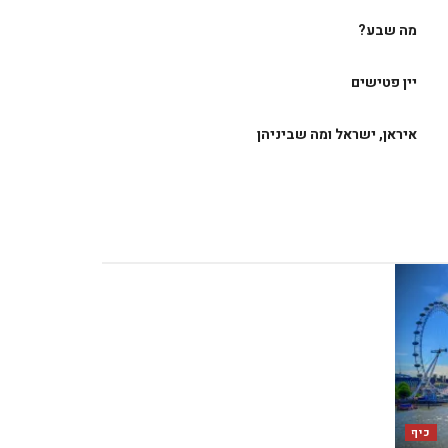
מה שבע?
יין פטישים
איראן, ישראל ומה שביניהן
כיף