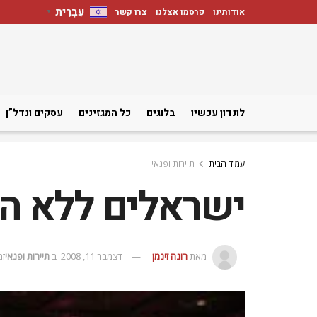
עִבְרִית
אודותינו
פרסמו אצלנו
צרו קשר
▼
לונדון עכשיו
בלוגים
כל המגזינים
עסקים ונדל”ן
עמוד הבית
תיירות ופנאי
ישראלים ללא ה
מאת
רונה זינמן
דצמבר 11, 2008
ב
תיירות ופנאי
זמן