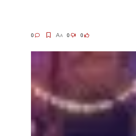
0
A
0
0
A