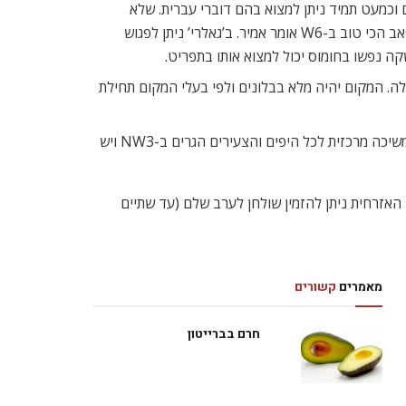
 וכמעט תמיד ניתן למצוא בהם דוברי עברית. שלא
במקרה, הם ממוקמים בשכונות בהן גרים ישראלים רבים, דוגמת ‘ווסט המפסטד’, שסמוך לרחובה הראשי ממוקם ‘פאב הגאלרי’, הפאב הכי טוב ב-W6 אומר אמיר. ב’גאלרי’ ניתן לפגוש
ה נפשו בחומוס יכול למצוא אותו בתפריט.
ה. המקום יהיה מלא בבלונים ולפי בעלי המקום תחילת
פאב שכונתי נוסף בו מבלים ישראלים נמצא ב’בלסייז פארק’, נקרא The Hill וממוקם לא רחוק מתחנת הרכבת. הפאב הוא נקודת משיכה מרכזית לכל היפים והצעירים הגרים ב-NW3 ויש
בלבד. בערב ראש השנה האזרחית ניתן להזמין שולחן לערב שלם (עד שתיים
מאמרים
קשורים
חרם בברייטון