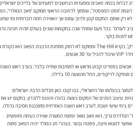
והג לבלות בכמה פאבים ומסעדות הנחשבים למעוזים של בליינים ישראליים
א רק אותם. המקום קטן ולרוב עמוס אך האווירה חמה חברותית ומי שחשק
ב לעולם’  בכל פעם שתחל שנה במקומות שונים בעולם תהיה חגיגה גדול
ש לפנות בוקר.
אנשים.
לרגל חג המולד ניתן להזמין שולחנות לקבוצות של עד 30 אנשים בתפריט קבוע מראש או למסיבות שתייה 
מש’ בבעלותו של הישראלי, בבו קובו. כאן מבלים הרבה ישראלים
נויות. עיצוב הפנים של המקום נעשה בהודו והוטס ללונדון. במקום יש את
ודים בימי שישי ושבת. לערב ראש השנה האזרחית מתוכננת מסיבה גדולה.
ל גבול ‘המפסטד’ ו’גולדרס גרין’, הוא פאב מואר ופתוח המשרה אווירה נעימה וחופשית.
ט אפשר למצוא פיצה, פסטה ובשר. בצהרי חג המולד יהיה הפאב פתוח