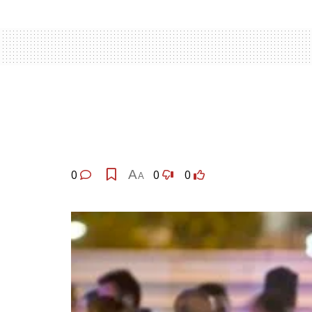
0
A
0
0
A