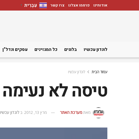
עִבְרִית
אודותינו
פרסמו אצלנו
צרו קשר
▼
לונדון עכשיו
בלוגים
כל המגזינים
עסקים ונדל”ן
עמוד הבית
לונדון עכשיו
טיסה לא נעימה
מאת
מערכת האתר
מרץ 13, 2012
ב
לונדון עכשיו