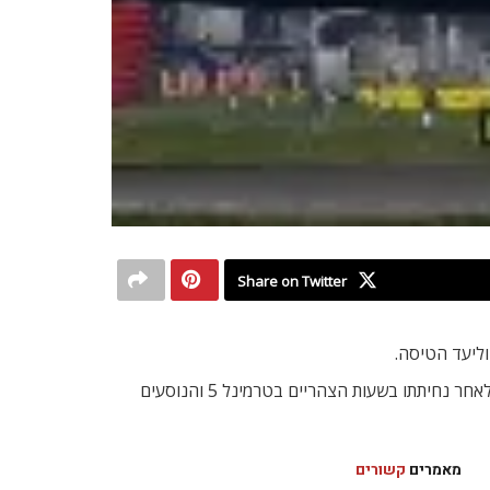
Share on Twitter
ההערות עוררו את חשדות צוות המטוס של בריטיש איירווייס והטייס יצר קשר עם המשטרה. שוטרים חמושים המתינו מחוץ למטוס לאחר נחיתתו בשעות הצהריים בטרמינל 5 והנוסעים
מאמרים
קשורים