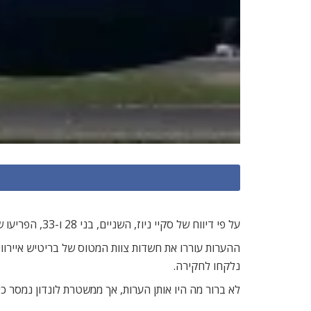
על פי דיווח של סקיי ניוז, השניים, בני 28 ו-33, הפריעו שוב ושוב במהלך הטיסה והעירו הערות לא הולמות ומאיימות בנוגע לאיראן וליעד הטיסה.
נלקחו לחקירה.
לא ברור מה היו אותן הערות, אך ממשטרת לונדון נמסר 