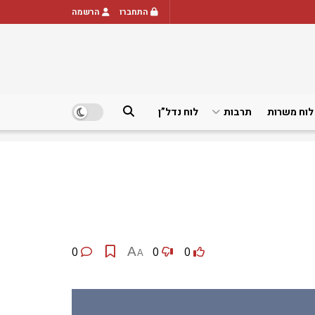
התחברו
הרשמה
לוח משרות
תרבות
לוח נדל”ן
0
A
0
0
A