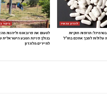
לונדון עכשיו
ביקור ב
טרמינל: תרופות חוקיות
לטעום את פרובאנס וליהנות מה
 עלולות לסבך אתכם בחו”ל
בגולן: פנינת הטבע הישראלית 
לתיירים מלונדון