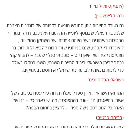
(
אתניקס ואייל גולן
)
(
רמי קליינשטיין
)
גם משרד התיירות נותן החודש הופעה בדמותה של דוגמנית הצמרת
שלנו, בר רפאלי, שבנוסף ליופייה המהמם היא מככבת חזק במדורי
הרכילות בעיתונים בשל היותה צמודתו של השחקן ההוליוודי,
ליאונרדו די-קפריו, שגם במותניו שזור הכוח להביא גל תיירות. בר
מתגייסת לצידו של איאן רייט – כוכב ארסנל לשעבר – להביא קהל
נרחב לביתן הישראלי ביריד התיירות השנתי, השני בגודלו בעולם.
כדי לזכות בתשומת לב, מדינת ישראל לא חוסכת בגימיקים.
(
ישראל: הכל חיוכים
)
המחזאי הישראלי, אורן ספדי, מעלה מחזה פרי עטו ובכיכובה של
אשתו בתיאטרון הניו-אנד בהמפסטד. מה יש לאדריכל – בנו של
האדריכל המפורסם משה ספדי – להציע בתחום הבמה?
(
בדיחה פרטית
)
צמד הסופרים אילת נגב ויהודה קורן, השיקו החודש ספר חדש