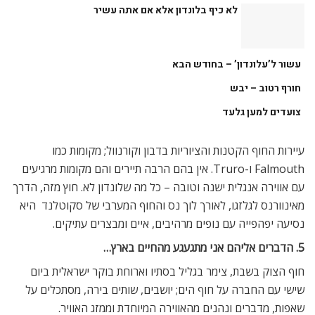
לא כיף בלונדון אלא אם אתה עשיר
עשור ל’עלונדון’ – בחודש הבא
חורף רטוב – יבש
צועדים למען גלעד
עיירות החוף הקטנות והציוריות בדבון וקורנוול; מקומות כמו
Falmouth ו-Truro. אין בהם הרבה תיירים והם מקומות מרגיעים
עם אווירה אנגלית ישנה וטובה – כל מה שלונדון לא. חוץ מזה, הדרך
מאינוורנס לגלזגו, לאורך לוך נס והחוף המערבי של סקוטלנד  היא
נסיעה יפהפייה עם נופים מרהיבים, איים ומבצרים עתיקים.
5. הדברים אליהם אני מתגעגע מהחיים בארץ…
חוף הצוק בשבת, צימר בגליל בסתיו וארוחת בוקר ישראלית ביום
שישי עם החברה על חוף הים; יושבים, שותים בירה, מסתכלים על
שאפות, מדברים ונהנים מהאווירה המיוחדת וממזג האוויר.