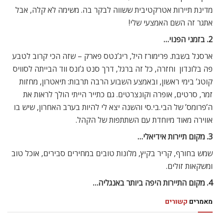
מדינת תיירות אטרקטיבית ששווה לבקר בה. משימה לא קלה, אבל
אתגר זה השם האמצעי שלי!
2. בזמני הפנוי…
ארסנל בשבת. פרימורז היל, ריג’נטס פארק – שזה הכי קרוב לטבע
פה בלונדון  וחזרה, כל זה ברגל, דרך סנט ג’ונס ווד הבייתה לסוויס
קוטג’ בימי ראשון, ובאמצע השבוע הרבה תרבות: תיאטרון, מחזות
זמר, סרטים, אופרה וקונצרטים. גם כתייר הייתי הולך לראות את
ה’פרומס’ של הבי.בי.סי והשנה יצא לי להיות בערב האחרון, שיש בו
אווירה מאוד מיוחדת עם השתתפות של הקהל.
3. מקום תיירות אידיאלי…
שמש בחורף, קריר בקיץ, מלונות טובים במחירים סבירים, אוכל טוב
ומשקאות זולים.
4. מקום התיירות היפה ביותר באנגליה…
מאמרים
קשורים