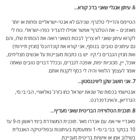
6. עיתון אנגלי שאני בדכ קורא…
הטיימס והדיילי טלגרף. שניהם לא אנטי-ישראליים ופחות או יותר
מאוזנים – את הטלגרף’ אפשר אפילו להגדיר כפרו-ישראלי. נוח לי
לקרוא עיתון שאני לא צריך לבכות כשאני רואה את הכותרת שלו, והם
גם עיתונים טובים. בנוסף, אני קורא את קונדהנס’ (מגזין תיירותי)
ואת מגזין הגברים ג’י.קיו  יש בו כתבות מעניינות על אנשים מצליחים,
אוכל, יין, מכוניות יפות, אופנה לגברים, ובכלל דברים טובים שאתה
אומר לעצמך הלוואי והיה לי כסף לקנות אותם.
7. אני חושב שקן ליווינגסטון…
אנטישמי בכסות של שנאת ישראל כמו ג’ורג’ גאלאוויי, הבי.בי.סי,
הגרדיאן, והאינדפנדנט.
8. תוכנית הטלוויזיה הבריטית שאני מעדיף…
סאנדיי איי.אמ. עם אנדרו מאר. תוכנית המשודרת בימי ראשון מ-9 עד
10 בבוקר בבי.בי.סי-1 ומתעסקת בעיתונות ובפוליטיקה האנגלית
בשילוב אמן או אישיות בריטית מעניינת.