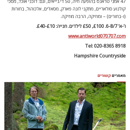
47 אמני טראנס בהופעה חיה, 50 די.ג’ייאים, וגם: דוכני אוכל, מסכי
קולנוע סולאריים, מתקני לונה פארק, מסאז’ים, אלכוהול, בחורות
(ו-בחורים) – ומוזיקה, הרבה מוזיקה.
ו’-א’ 6-8/7. £100, £50 לילדים. חנייה: £10-£40.
www.antiworld070707.com
Tel: 020-8365 8918
Hampshire Countryside
מאמרים
קשורים