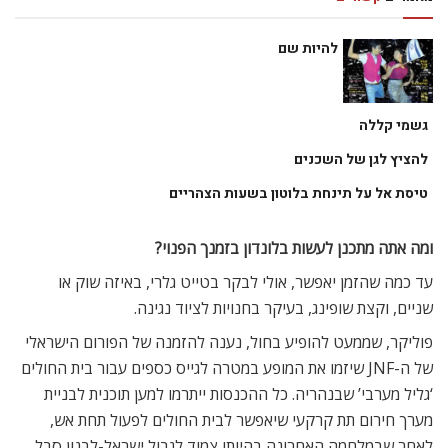
להיות שם
גשמי קללה
להציץ לגן של השכנים
טיסת אל על תינחת בלוטון בשעות הצהריים
ומה אתה מתכנן לעשות בלונדון בזמנך הפנוי?
עד כמה שהזמן יאפשר, אולי לבקר בטייט גלרי, באיזה שוק או
שניים, וקצת שופינג, בעיקר בחנויות לציוד נגינה.
פוליקר, שממעט להופיע בחול, נענה להזמנה של הפורום הישראלי
של ה-JNF שיזמו את המופע במטרה לגייס כספים עבור בית החולים
‘גליל מערבי’ שבנהריה. כל ההכנסות ייתרמו למען תוכנית לבניית
מערך חירום תת קרקעי שיאפשר לבית החולים לפעול תחת אש,
לאחר שבמלחמה האחרונה בהיותו צמוד לגבול ישראל-לבנון סבל