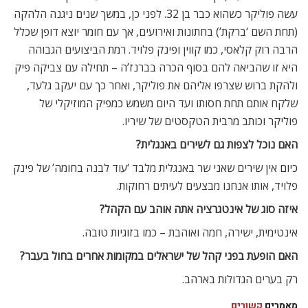
עשה פוליקר כשהוא כבר בן 32. לפני כן, במשך שנים ניגנה הלהקה
(תחת השם ‘ברקת’) בחתונות ואירועים, אך עם חומר יוצא דופן שכלל
הרבה רוק קלאסי, כמו קווין ופינק פלויד. רמת הביצועים הגבוהה
היא זו שהביאה להם בסוף הכרה בברנז’ה – תחילה עם צביקה פיק
ולהקת ברוש שצרפו אליהם את פוליקר, ואחר כך עם יעקב גלעד,
שלקח אותם תחת חסותו ועד היום משמש כמפיק המוזיקלי של
פוליקר וכותב מרבית הטקסטים של שיריו.
האם נוכל לצפות גם לשירים באנגלית?
כיום אין שירים שאני שר באנגלית מלבד ‘עוד לבנה בחומה’ של פינק
פלויד, אותו אנחנו מבצעים לעיתים רחוקות.
איזה סוג של אינטגרציה אתה אוהב עם הקהל?
אינטימית, ישירה, חמה ואוהבת – כמו בזוגיות טובה.
האם הופעת בפני קהל של ישראלים במקומות אחרים בחול בעבר?
רק בערים הגדולות בארהב.
מאמרים
קשורים