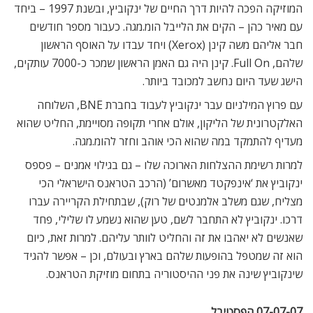
המוזיקה הפכה להיות דרך החיים של ינקוביץ, ובשנת 1997 – ביחד
עם מאיר כהן – הקים את הלייבל הומ.מגה. כעבור מספר חודשים
חבר אליהם משה קינן (Xerox) ויחד עבדו על האוסף הראשון
שלהם, Full On. קינן היה גם האמן הראשון שמכר כ-7000 עותקים,
הישג שעד היום נחשב למכובד ביותר.
עם פרוץ המילניום עבר ינקוביץ לעבוד בחברת BNE, השלוחה
האלקטרונית של הליקון, אולם אחרי תקופה מסויימת, החליט שהוא
מעדיף להתמקד במה שהוא הכי אוהב וחזר להומ.מגה.
למרות רשימת ההצלחות הארוכה שלו – גם בגילוי אמנים – פספס
ינקוביץ את ‘אינפקטד מאשרום’ (הרכב הטראנס הישראלי הכי
מצליח, שגם משלב אלמנטים של רוק), שבתחילת הקריירה עברו
דרכו. ינקוביץ לא התחבר לשם, טען שהוא נשמע לו שלילי, פחד
שאנשים לא יאהבו את זה והחליט לוותר עליהם. למרות זאת, כיום
הוא זה שמטפל בהופעות שלהם בארץ ובעולם, וכן – אפשר להגיד
שינקוביץ שינה את פני ההיסטוריה בתחום מוזיקת הטראנס.
07-07-07 הפסטיבל