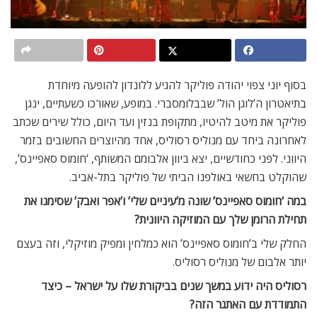
בסוף יוני צפוי יהודה פוליקר להגיע ללונדון להופעה מיוחדת
בתיאטרון ה’לוגן הול’ שבבלומסברי. במופע, שאורכו כשעתיים, ינגן
פוליקר את מיטב להיטיו, מתקופת בנזין ועד היום, כולל שירים שכתב
לאחרונה ביחד עם מנוליס רסוליס, אחד מהיוצרים החשובים בזמר
היווני. לפני כחודשיים, יצא ביוון אלבומם המשותף, ‘חומוס סאפיינס’,
שהוקלט בחשאי באולפנו הביתי של פוליקר בתל-אביב.
במה ‘חומוס סאפיינס’ שונה מ’עיניים שלי’ ו’אפר ואבק’ שסימנו את
תחילת הרומן שלך עם המוזיקה היוונית?
החלק שלי ב’חומוס סאפיינס’ הוא כמלחין ומפיק מוזיקלי, וזה בעצם
יותר אלבום של מנוליס רסוליס.
רסוליס היה ידוע במשך שנים בביקורת שלו על ישראל – כיצד
התמודדת עם האתגר הזה?