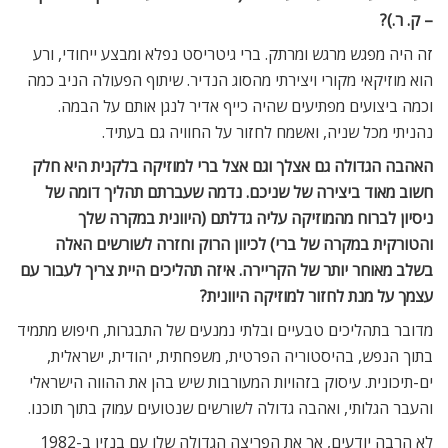
– ק. ר.)?
זה היה מפגש מרגש ומרתק. ברי גיטריסט נפלא ומבצע ייחודי, ורע
הוא מוזיקאי מקורי ויצירתי מהסוג הנדיר. שיתוף הפעולה הניב כמה
וכמה ביצועים מפתיעים שהיה כייף אדיר לנגן אותם על הבמה.
נהניתי מכל שניה, ואשמח לחזור על החוויה גם בעתיד.
האהבה הגדולה גם אצלך וגם אצל ברי למוזיקה בלקנית היא חלק
חשוב מאוד ביצירה של שניכם. נדמה שעברתם תהליך דומה של
ניסיון לברוח מהמוזיקה עליה גדלתם (היוונית במקרה שלך
והטורקית במקרה של ברי) לכיוון הרוק וחזרה לשורשים האלה
בשלב מאוחר יותר של הקריירה. איזה תהליכים היית צריך לעבור עם
עצמך על מנת לחזור למוזיקה היוונית?
מדובר בתהליכים טבעיים ובלתי נמנעים של התבגרות, חיפוש מתמיד
בתוך הנפש, בהיסטוריה הפרטית, משפחתית, יהודית, ישראלית,
ים-תיכונית. עיסוק בזהויות המעורבות שיש בהן את ההווה הישראלי
והעבר הגלותי, ואהבה גדולה לשורשים שנטועים עמוק בתוך תוכנו.
לא הרבה יודעים, אך את הפריצה הגדולה שלו עם בנזין ב-1982