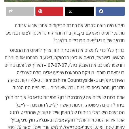
מי לא היה רוצה לקרוע את רחבת הריקודים אחרי שבוע עבודה
מתיש, לתפוס ראש עם בקבוק בירה ומוזיקת טראנס, ולצפות במופע
מרהיב של הדי.ג’ייאים המובילים בז’אנר?
בדרך כלל כדי להגשים את הפנטזיה הזו, צריך לתפוס את המטוס
הראשון לישראל, לגואה או ליפן הרחוקה. לא עוד. תפתחו את היומנים
ותרשמו לפניכם את השבע ביולי, 07-07-07 – תאריך של פעם בחיים
בו יתאחדו תותחי מוזיקת הטראנס שיגיעו אלינו כולם לאנגליה.
האירוע יתקיים ב-Hampshire Countryside, כ-40 דקות נסיעה
מלונדון, תחת כיפת השמיים. וכמו שאומרים – השמיים הם הגבול.
אתם בטח שואלים את עצמכם: לונדון? מסיבות טראנס? איך זה הולך
ביחד? הסיבה פשוטה, חגיגות העשור ללייבל הומ.מגה – לייבל
הטראנס הישראלי בניהולו של האמן אייל ינקוביץ, שהחליט לחגוג
את האירוע המרכזי והעולמי דווקא אצלנו באנגליה. חוץ מינקוביץ’
עצמו, שגם יופיע, יגיעו: ‘אסטריקס’, ‘בלאק אנד וייט’, ‘סאב 6’, ‘פסי