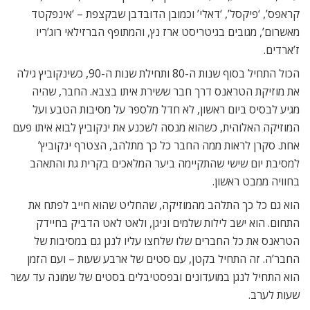
קראפס’, ‘פיקסל’, ‘דאלי’ וכמובן הדובדבן שבקצפת – ‘אינפקטד
מאשרום’, מגובים בגיטריסט ארז נץ, והמתופף הברזילאי רוג’ריו
ז’ארדים.
הכול התחיל בסוף שנות ה-80 ותחילת שנות ה-90, כשינקוביץ גילה
את מוזיקת הטראנס דרך חבר ששירת איתו בצבא. החבר, שהיה
מגיע לבסיס ביום ראשון, לא חדל מלספר על מסיבות הטבע ועל
המוזיקה האלוהית, כשהוא מנסה לשכנע את ינקוביץ לבוא איתו פעם
אחת. סקרן לראות ממה החבר כל כך מתלהב, הצטרף ינקוביץ’
למסיבת יום שישי שהתקיימה ביער המלאכים בקרית גת והתאהב
בחוויה ממבט ראשון.
הוא גם כל כך התלהב מהמוזיקה, שהחליט שהוא חייב לפתח את
התחום. הוא ישב לילות שלמים וניגן, ולאט לאט הדביק בחיידק
הטראנס את כל החברים שלו שלחצו עליו לנגן גם במסיבות של
החבר’ה. זה התחיל בקטן, עם סטים של ארבע שעות – ועם הזמן
הוא התחיל לנגן במועדונים ובפסטיבלים בסטים של שמונה עד עשר
שעות לערב.