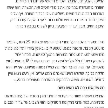
המייסד, הבעלים, המנכל והטייס הראשי של חברת הכדורים
הפורחים הגדולה במדינה. את לימודי הטיס ואת הכשרתו הוא עשה
בארצות הברית. מיד חשים בשליטה שלו בכדור הפורח. אף על פי
שאין לכדור הפורח הגה ויש תלות ברוח. לעולם אין לדעת במדויק
היכן נוחתים. אבל, על ידי המבער, ניתן לשלוט בגובה הכדור.
מורן ממשיך בהסבר על ממדי הכדור הפורח: קוטר 25 מטר, שתפור
מ?300 קג בד, והנפח כמעט 9000 קוב. ובאופן ציורי יותר: כמו כמות
מים שמשתמשת משפחה ממוצעת במשך 30 שנה. הכדור יכול
להחזיק משקל כולל של שלושה טון ויש בו מקום ל-18 נוסעים (חוץ
מהטייס). עוד מורן מדבר והאדמה כאילו נסוגה מאיתנו. העלייה היא
חלקה כל כך, שלולא ראינו שאנחנו ממש עולים. אין רעש מנוע ואין
לחצים באוזניים. פשוט מתנתקים מהאדמה ומעופפים ברוגע…
מה שרואים מפה לא רואים משם
המראנו משטח פתוח ליד קיבוץ רוחמה. מורן מסביר שבעצם המראנו
מג’מאמה, כפר ערבי מתקופת הטורקים והוא מצביע על שרידי מבנים