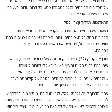
שמיכות וציוד לפיקניק הם תפסו מקום כדי לצפות בקרנבל הססגוני
של הכדורים הפורחים בנגב במסגרת פסטיבל דרום אדום. כעשרת
אלפים איש הגיעו לצפות.
התארגנות, תדרוך קצר, ולסל
בשעה שש מתחילה ההתארגנות לקראת הטיסה. מביאים את
הכדורים המקופלים, פותחים אותם ובעזרת מאווררים מכניסים בהם
אוויר. מחברים לסל, מחממים את האוויר בעזרת מבער והכדור
מתרומם.
מורן איצקוביץ (32), טייס ותיק ומנוסה של כדורים פורחים, הביא
איתו כמה בלוני הליום והעיף באוויר. לא כדי לתרום לאווירת
הפסטיבל אלא, כדי לבדוק את כיווני הרוח. מה שמעניין הוא,
שבגבהים שונים, כיווני הרוח מנוגדים. בגובה של קילומטר בערך,
הרוח הייתה צפונית ובגובה נמוך יותר, דרומית.
אחרי תדרוך קצר, נכנסנו לסל. לגבי הנחיתה  מוסיף מורן לתדרך יש
להפנות גב לכיוון הנסיעה. לכל אחד יש ידית מולו – הוא מחזיק אותה
ומכופף ברכיים. לא יוצאים עד להוראה מפורשת. מורן איצקוביץ הוא