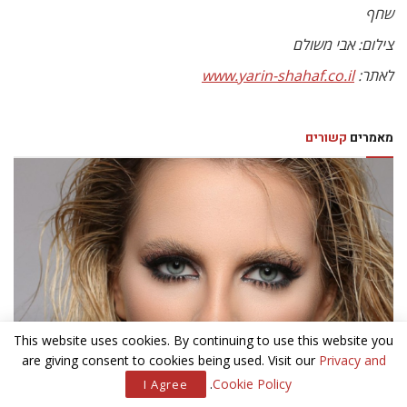
שחף
צילום: אבי משולם
לאתר:
www.yarin-shahaf.co.il
מאמרים
קשורים
This website uses cookies. By continuing to use this website you
are giving consent to cookies being used. Visit our
Privacy and
.
Cookie Policy
I Agree