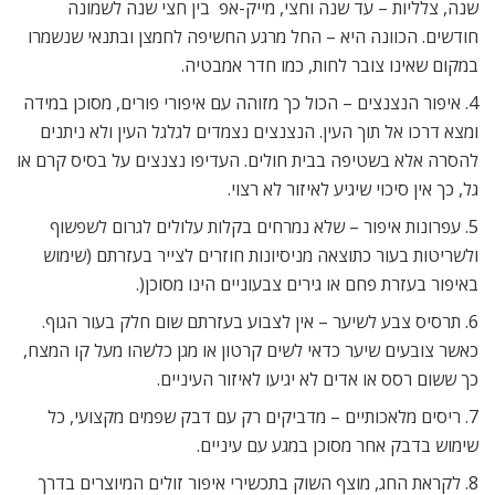
שנה, צלליות – עד שנה וחצי, מייק-אפ  בין חצי שנה לשמונה
חודשים. הכוונה היא – החל מרגע החשיפה לחמצן ובתנאי שנשמרו
במקום שאינו צובר לחות, כמו חדר אמבטיה.
4. איפור הנצנצים – הכול כך מזוהה עם איפורי פורים, מסוכן במידה
ומצא דרכו אל תוך העין. הנצנצים נצמדים לגלגל העין ולא ניתנים
להסרה אלא בשטיפה בבית חולים. העדיפו נצנצים על בסיס קרם או
גל, כך אין סיכוי שיגיע לאיזור לא רצוי.
5. עפרונות איפור – שלא נמרחים בקלות עלולים לגרום לשפשוף
ולשריטות בעור כתוצאה מניסיונות חוזרים לצייר בעזרתם (שימוש
באיפור בעזרת פחם או גירים צבעוניים הינו מסוכן(.
6. תרסיס צבע לשיער – אין לצבוע בעזרתם שום חלק בעור הגוף.
כאשר צובעים שיער כדאי לשים קרטון או מגן כלשהו מעל קו המצח,
כך ששום רסס או אדים לא יגיעו לאיזור העיניים.
7. ריסים מלאכותיים – מדביקים רק עם דבק שפמים מקצועי, כל
שימוש בדבק אחר מסוכן במגע עם עיניים.
8. לקראת החג, מוצף השוק בתכשירי איפור זולים המיוצרים בדרך