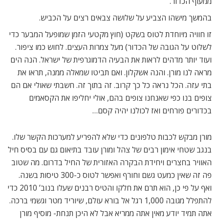
ממעוף הכדור.
בהמשך מישהו הצביע על שלושה צבאים רצים על הכביש.
זו חוויה מיוחדת לטוס בשקט (חוץ מקטעי הזמן שמופעל המבער כדי
לשלוט על הגובה של הכדור) מעל צמרות העצים. לחוש כמו ציפור.
ועוד יותר מדהים לראות את הבעיה הדמוגרפית של ישראל. הנה הים 
מראה לנו מורן. והנה אשקלון. ואם תביטו שמאלה ממנה, תראו את
בתי עזה. הכל נראה כל כך קרוב. זה בתוך זה. חשבתי שאולי אם הם
צופים בנו כפי שאנחנו צופים בהם, אולי יחליפו את הקסאמים
בכדורים פורחים ואז לכולנו יהיה קסם…
מורן מבקש לכבות טלפונים כדי שלא להפריע למערכות הקשר שלו.
בנגב שטחי אימון רבים של צהל ומורן עובד בתיאום גם עם בסיס חיל
האוויר בחצרים ויחידת הבקרה האזורית של החיל בדרום. מה שטוב
פה זה שאין כמעט גשם וחורף ואפשר לטוס כ-300 טיסות בשנה.
ואף על פי כן, הוא תרם את חלקו והטיס רבנים שעלו בנוב’ 2010 כדי
להתפלל מגובה 1,000 רגל אל בורא עולם, שיוריד מטר וגשמי ברכה.
אתה תמיד יודע מאין אתה ממריא אבל לא היכן תנחת- מוסיף מורן