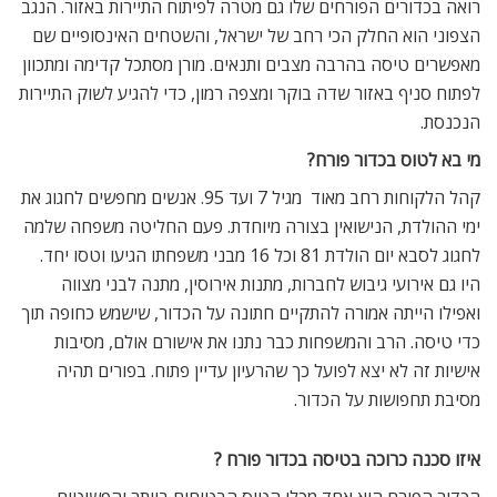
רואה בכדורים הפורחים שלו גם מטרה לפיתוח התיירות באזור. הנגב
הצפוני הוא החלק הכי רחב של ישראל, והשטחים האינסופיים שם
מאפשרים טיסה בהרבה מצבים ותנאים. מורן מסתכל קדימה ומתכוון
לפתוח סניף באזור שדה בוקר ומצפה רמון, כדי להגיע לשוק התיירות
הנכנסת.
מי בא לטוס בכדור פורח?
קהל הלקוחות רחב מאוד  מגיל 7 ועד 95. אנשים מחפשים לחגוג את
ימי ההולדת, הנישואין בצורה מיוחדת. פעם החליטה משפחה שלמה
לחגוג לסבא יום הולדת 81 וכל 16 מבני משפחתו הגיעו וטסו יחד.
היו גם אירועי גיבוש לחברות, מתנות אירוסין, מתנה לבני מצווה
ואפילו הייתה אמורה להתקיים חתונה על הכדור, שישמש כחופה תוך
כדי טיסה. הרב והמשפחות כבר נתנו את אישורם אולם, מסיבות
אישיות זה לא יצא לפועל כך שהרעיון עדיין פתוח. בפורים תהיה
מסיבת תחפושות על הכדור.
איזו סכנה כרוכה בטיסה בכדור פורח ?