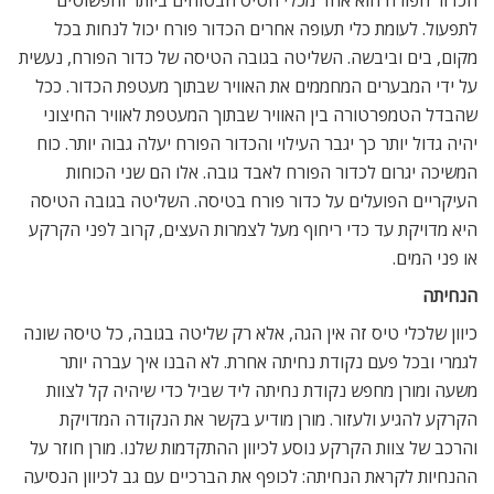
הכדור הפורח הוא אחד מכלי הטיס הבטוחים ביותר והפשוטים
לתפעול. לעומת כלי תעופה אחרים הכדור פורח יכול לנחות בכל
מקום, בים וביבשה. השליטה בגובה הטיסה של כדור הפורח, נעשית
על ידי המבערים המחממים את האוויר שבתוך מעטפת הכדור. ככל
שהבדל הטמפרטורה בין האוויר שבתוך המעטפת לאוויר החיצוני
יהיה גדול יותר כך יגבר העילוי והכדור הפורח יעלה גבוה יותר. כוח
המשיכה יגרום לכדור הפורח לאבד גובה. אלו הם שני הכוחות
העיקריים הפועלים על כדור פורח בטיסה. השליטה בגובה הטיסה
היא מדויקת עד כדי ריחוף מעל לצמרות העצים, קרוב לפני הקרקע
או פני המים.
הנחיתה
כיוון שלכלי טיס זה אין הגה, אלא רק שליטה בגובה, כל טיסה שונה
לגמרי ובכל פעם נקודת נחיתה אחרת. לא הבנו איך עברה יותר
משעה ומורן מחפש נקודת נחיתה ליד שביל כדי שיהיה קל לצוות
הקרקע להגיע ולעזור. מורן מודיע בקשר את הנקודה המדויקת
והרכב של צוות הקרקע נוסע לכיוון ההתקדמות שלנו. מורן חוזר על
ההנחיות לקראת הנחיתה: לכופף את הברכיים עם גב לכיוון הנסיעה