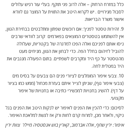
כלל במזרח הרחוק – אלה לרוב פגי תוקף. בעלי עור רגיש עלולים
לסבול מגירויים . יש לקרוא היטב את התווית על המוצר גם לוודא
אישור משרד הבריאות.
9. זהירות טסטר לפניך: אם רוכשים שפתון ומתלבטים בבחירת הגוון,
אין להשתמש בטסטרים המוצאים בפארמים  קרוב לוודאי שרבים
ניסו אותם לפניכם ואלה הפכו למדגרה של בקטריות, שעלולה
להוביל לזיהום בחלל הפה. כדי לבחון את הגוון, מניחים מעט
מהטסטר על כף היד ומקרבים לשפתיים. בתום הפעולה מנגבים את
היד במטלית לחה.
10. צבעי איפור המומלצים לציורי פנים הם צבעים על בסיס מים
(צבעי איפור גוף), שניתן לצייר איתם בעזרת מכחול (ממש כמו בציור
על דף). להשיג בחנויות למכשירי כתיבה או בחנויות של איפור
מקצועי.
לסיכום: כדי להכין את הפנים לאיפור יש לנקות היטב את הפנים בגל
ניקוי, ולאחר מכן, למרוח קרם לחות ורק אז לגשת למלאכת האיפור.
איפור: ירין שחף, אלה אברמוב, קארין בוש אנסטסיה מיילר  צוות ירין