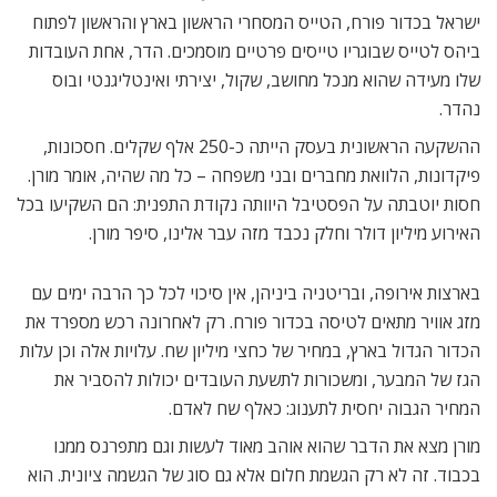
ישראל בכדור פורח, הטייס המסחרי הראשון בארץ והראשון לפתוח
ביהס לטייס שבוגריו טייסים פרטיים מוסמכים. הדר, אחת העובדות
שלו מעידה שהוא מנכל מחושב, שקול, יצירתי ואינטליגנטי ובוס
נהדר.
ההשקעה הראשונית בעסק הייתה כ-250 אלף שקלים. חסכונות,
פיקדונות, הלוואת מחברים ובני משפחה – כל מה שהיה, אומר מורן.
חסות יוטבתה על הפסטיבל היוותה נקודת התפנית: הם השקיעו בכל
האירוע מיליון דולר וחלק נכבד מזה עבר אלינו, סיפר מורן.
בארצות אירופה, ובריטניה ביניהן, אין סיכוי לכל כך הרבה ימים עם
מזג אוויר מתאים לטיסה בכדור פורח. רק לאחרונה רכש מספרד את
הכדור הגדול בארץ, במחיר של כחצי מיליון שח. עלויות אלה וכן עלות
הגז של המבער, ומשכורות לתשעת העובדים יכולות להסביר את
המחיר הגבוה יחסית לתענוג: כאלף שח לאדם.
מורן מצא את הדבר שהוא אוהב מאוד לעשות וגם מתפרנס ממנו
בכבוד. זה לא רק הגשמת חלום אלא גם סוג של הגשמה ציונית. הוא