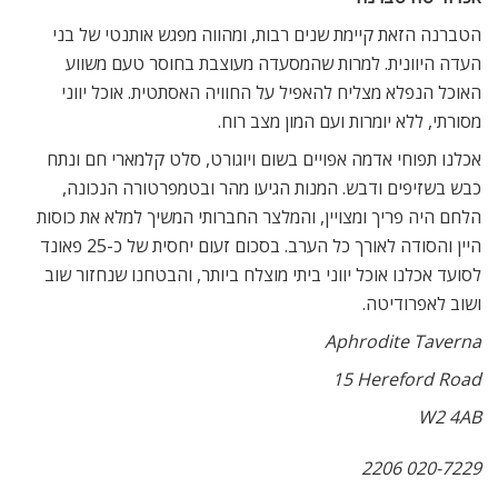
הטברנה הזאת קיימת שנים רבות, ומהווה מפגש אותנטי של בני
העדה היוונית. למרות שהמסעדה מעוצבת בחוסר טעם משווע 
האוכל הנפלא מצליח להאפיל על החוויה האסתטית. אוכל יווני
מסורתי, ללא יומרות ועם המון מצב רוח.
אכלנו תפוחי אדמה אפויים בשום ויוגורט, סלט קלמארי חם ונתח
כבש בשזיפים ודבש. המנות הגיעו מהר ובטמפרטורה הנכונה,
הלחם היה פריך ומצויין, והמלצר החברותי המשיך למלא את כוסות
היין והסודה לאורך כל הערב. בסכום זעום יחסית של כ-25 פאונד
לסועד אכלנו אוכל יווני ביתי מוצלח ביותר, והבטחנו שנחזור שוב
ושוב לאפרודיטה.
Aphrodite Taverna
a
15 Hereford Road
W2 4AB
020-7229 2206