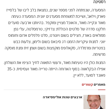
רסטינה
המסעדה, שנפתחה לפני מספר שנים, נמצאת בלב ליבו של בלסייז
פארק וילאג’, ושייכת למשפחת מסעדנים יוונית. המסעדה נעימה
מאוד ונקייה מאוד, והאוכל מצויין ומוקפד. בהיותנו ארבעה סועדים
חלקנו סדרה של סלטים הכוללת: צדזיקי, טרמסלטה, עלי גפן
ממולאים באורז, חצילים בשום ויוגורט, סלט פלפלים אדום וחומוס
יווני. למנות עיקריות הזמנו דג סיבאס בשום ולימון, צלעות כבש
בפטריות ומרמלדה, סקאלופס מוקפצות בשום ושמן זית ומנת מוסקה
מרשימה.
המנות כולן היו טעימות מאוד, ורעשי התאווה לחיך הציפו את השולחן.
אפילו הבקלאווה בסוף הארוחה הייתה טרייה מאוד ועסיסית. כ-35
פאונד לסועד, ללא יין.
מאמרים
קשורים
ארבעים שנות אולימפיאדה