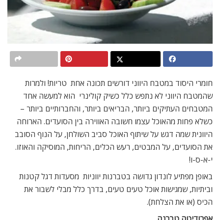
חומרי היסוד במטבח היווני דורשים תכונה אחת  טריות! ולמרות
שהמטבח היווני לא נתפש כלל כשיק קולינרי  הוא למעשה אחד
המטבחים העתיקים ביותר, הבריאים ביותר, והחברותיים ביותר –
כשלא פחות מהאוכל עצמו חשובה האווירה בין הסועדים. הארוחה
היוונית שמה דגש על שיתוף האוכל סביב השולחן, על הנוף הסובב
את הסועדים, על המבטים, רעש הכלים, הריחות, המוסיקה והאוזו.
י-א-ס-ו!
באופן מפתיע לונדון גדושה בטברנות יווניות  מסעדות דגל קטנות
וביתיות, שמגישות אוכל טעים טעים, בדרך כלל מבלי לשבור את
הכיס (או את הצלחת).
אפרודיטה טברנה