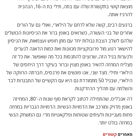
מוצאת קושי בתקשורת שלה עם בתה, תילי בת ה-16, הנהנית
להרגיז אותה.
ברגעים רבים, קשה שלא לרחם על הילארי, ואולי גם על הורים
אחרים של בני העשרה, כשרואים באופן ברור את הניסיונות הכושלים
שלהם לשלב הצבת גבולות יחד עם מתן חופש ועצמאות, את הניסיון
להישאר רגוע מול פרובוקציות מכוונות ואת כמות הדאגה לנערים
ולנערות בגיל הזה, שרוצים להתנסות בכל מה שאפשר. את כל זה
מצליח המחזה להאיר באופן מצוין וברור בעיקר דרך היחסים של
הילארי ותילי. מצד שני, אנו פוגשים את פרנסיס, חברתה הרווקה של
הילארי, שבגיל 50 מתמודדת גם היא עם הקשיים של התבגרות לבד
והשלמה עם תהליך ההזדקנות.
דה אנג’ליס, שהתחילה לכתוב לקראת סוף שנות ה-80′, המחיזה
באופן מדויק ומורכב את הדמויות הנשיות. הדמויות הגבריות במחזה
פחות מעניינות ולעיתים שטוחות ופלקאטיות מדי. גם המשחק הנשי
במחזה בולט יותר.
מאמרים
קשורים