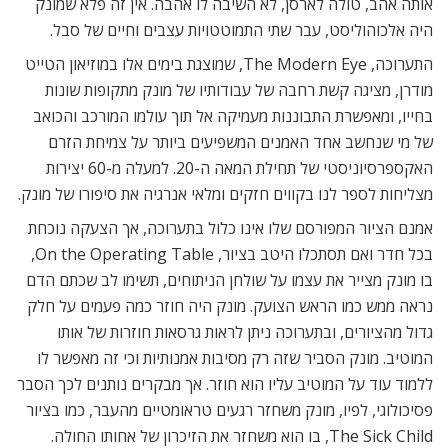
אותה אהב, טולה לארסן, לא השיבה לו אהבה. אין זה פלא שמונק
היה אלכוהוליסט, עבר שתי התמוטטויות עצבים וחיים של סבל.
התערוכה, The Modern Eye, שמוצגת בימים אלו במוזיאון הטייט
מודרן, מציגה קשת רחבה של עבודותיו של מונק מתקופות שונות
בחייו, ומאפשרת התבוננות מעמיקה אל תוך עולמו המורכב והכואב
של מי שנחשב אחד האמנים המשפיעים ביותר על צמיחת הזרם
האקספרסיוניסטי של תחילת המאה ה-20. למעלה מ-60 יצירות
מצליחות לספר לנו בקווים חזקים ומלאי אנרגיה את סיפורו של מונק.
אמנם הציור המפורסם שלו אינו כלול בתערוכה, אך הצעקה נוכחת
בכל חדר ואם תסתכלו היטב בציור, On the Operating Table,
בו מונק מצייר את עצמו על שולחן הניתוחים, תשימו לב שכתם הדם
נראה ממש כמו הראש הצועק. מונק היה חוזר כמה פעמים על חלק
גדול מהציורים, ובתערוכה ניתן לראות גרסאות חוזרות של אותו
המוטיב. מונק הסביר שזה רק מסיבות אמנותיות וכי זה מאפשר לו
ללמוד עוד על המוטיב עליו הוא חוזר. אך מבקרים נותנים לכך הסבר
פסיכולוגי, לפיו, מונק משחזר רגעים טראומטיים מהעבר, כמו בציור
The Sick Child, בו הוא משחזר את הזיכרון של אחותו החולה.