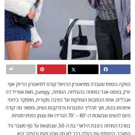
הפקה נוספת שעברה מתיאטרון הרויאל קורט לתיאטרון הדיוק אוף
יורק בווסט-אנד נפתחה בהצלחה. המחזה, Jumpy, מאת אפריל דה
אנג’ליס, אחת הכותבות הוותיקות של כתיבה מקורית, מתמקד ביחסי
אימהות-בנות, תוך תהליך התבגרות והזדקנות נשית, ומתאר מה קורה
היום לנשים שבשנות ה-80′ – 70′ הגדירו את עצמן כפמיניסטיות.
במרכז המחזה ניצבת הילארי בת ה-50, שנמצאת על סף משבר גיל
המעבר. היחסים עם בעלה כבר לא מה שהיו פעם ובעיקר היא