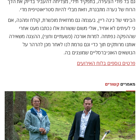
גם בל פולי הצעירה, בתפקיד תילי, מצליחה להעביר בדיוק את הלך
הרוח של נערה מתבגרת, וזאת מבלי להיות סטריאוטיפית מדי.
הבימוי של נינה ריין, בעצמה גם מחזאית מוכשרת, קולח ומהנה, אם
כי לעיתים לא אחיד, אולי משום ששורות אלו נכתבו מעט אחרי
שההפקה נפתחה. למרות אורכה (כשעתיים וחצי), ההצגה משאירה
אותנו מרותקים תוך כדי וגם גורמת לנו לאחר מכן להרהר על
הנושאים האוניברסליים שמוצגים בה.
פרטים נוספים בלוח האירועים
מאמרים
קשורים