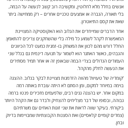
אנשים בחלל מלא לחלוטין, ומקשיבה רוב קשב לנעשה על הבמה,
בלי תאורה, הגברה או אמצעים טכניים אחרים – רק ממחישה ביתר
שאת את קסם התיאטרון.
אחד הדברים שמייחדים את הגלוב הוא האקוסטיקה המצויינת
המאפשרת לקהל לשמוע כל מילה בלי שהשחקנים צריכים להתאמץ.
החלל דורש מהם לכוון את המשחק בו-זמנית כמעט לכל הכיוונים
והגבהים, כאשר האתגר הוא לשמור על תנועה דינמית גם בגלל שני
העמודים הגדולים בצדי הבמה שבאופן זה או אחר תמיד מסתירים
את הנעשה לחלק מהקהל.
‘קומדיה של טעויות’ מהווה הזדמנות מצויינת לבקר בגלוב. ההצגה
בוימה במיוחד למקום, ומן הסתם לא היתה עובדת באותה רמה
במקום אחר. יש בהצגה גגים רבים, שלפעמים מזכירים פנטו ברמה
גבוהה, ובסופו של דבר מצליחים להצחיק ולבדר גם את הקהל היותר
ביקורתי. בעיקר שווה לראות את שני זוגות האחים עם משרתיהם
(צמדים קומיים קלאסיים) ואת הסצנות הקבוצתיות שמבויימות בדיוק
ובחן.