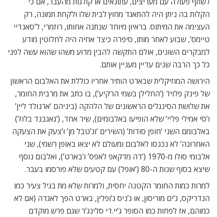
לשתף פעולה עם מעריצים, עתונאים או קולגות מהעבר, אם כי
הקלות בה ניתן היה להתאגד מחוץ לבית שלו ולקחת תמונה, רק
העצימה את המיתוס. בראיון מיוחד שנתנה אחותו, רוזמרי, ל’סאנדיי
טיימס’, שבוע לאחר מותו, סיפרה כיצד אחיה היה לחלוטין מודע
למבקרים השונים, אולם התקשה להבין מדוע משהו שהוא עשה לפני
כל כך הרבה שנים עדיין מעניין אותם.
הירושה המוזיקלית שבארט הותיר אחריו כוללת את האלבום הראשון
של פינק פלויד (‘החלילן בשמי הרקיע’), בו כתב את מרבית החומר,
את שלושת הסינגלים הראשונים של הלהקה (ביניהם ‘ארנולד ליין’
ו’סי אמילי פליי’ שלא הופיעו באלבומים), שיר אחד, (‘גאגבנד בלוז’)
באלבומם השני ‘חופן סודות’ (השירים ‘וג’טבל מן’ ו’צעק את הצעקה
האחרונה’ לא נכנסו לאלבום ומעולם לא יצאו באופן רשמי), שני
אלבומי סולו מ-1970 (‘דה מדקאפ לאפס’ ו’בארט’), ואלבום נוסף
שיצא בסוף שנות ה-80 (‘אופל) עם קטעים שלא פורסמו בעבר.
למרות כמות החומר הקטנה יחסית, ולמרות שלא מת בגיל צעיר כמו
הנדריקס, ג’ים מוריסון, או ג’ניס ג’ופלין, בארט הפך לאגדה (אם לא
כמוהם, אז לפחות כמו הסופר ג’יי.די סלינג’ר שגם פרש מוקדם