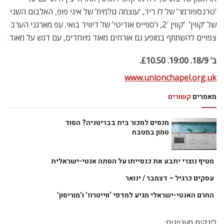
‘טרנספורמר’ של לו ריד, ‘עוצמה גולמית’ של איגי פופ, האלבום השני
של ‘קווין’  ‘קווין 2′, ו’ספייס אודיטי’ של דיוויד בואי. עפ מארגני הערב
צפויים להשתתף במופע גם אורחים מאוד מיוחדים, עם דגש על מאוד.
ב’ 18/9. 19:00. £10.50.
www.unionchapel.org.uk
מאמרים
קשורים
מנסים למכור בית בבריטניה? הסוד
טמון במטבח
מטיף נוצרי יתבע את כנסייתו על הסתה אנטי-ישראלית
עסקים כרגיל – דצמבר / ינואר
החרם האנטי-ישראלי מגיע למדפי ‘ווייטרוז’ ו’מוריסון’
לינקים מעניינים: