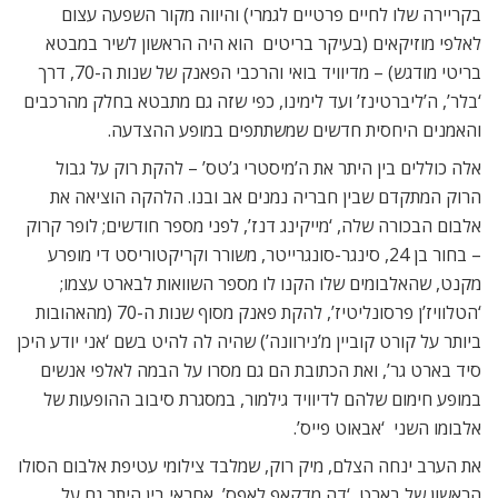
בקריירה שלו לחיים פרטיים לגמרי) והיווה מקור השפעה עצום
לאלפי מוזיקאים (בעיקר בריטים  הוא היה הראשון לשיר במבטא
בריטי מודגש) – מדיוויד בואי והרכבי הפאנק של שנות ה-70, דרך
‘בלר’, ה’ליברטינז’ ועד לימינו, כפי שזה גם מתבטא בחלק מהרכבים
והאמנים היחסית חדשים שמשתתפים במופע ההצדעה.
אלה כוללים בין היתר את ה’מיסטרי ג’טס’ – להקת רוק על גבול
הרוק המתקדם שבין חבריה נמנים אב ובנו. הלהקה הוציאה את
אלבום הבכורה שלה, ‘מייקינג דנז’, לפני מספר חודשים; לופר קרוק
– בחור בן 24, סינגר-סונגרייטר, משורר וקריקטוריסט די מופרע
מקנט, שהאלבומים שלו הקנו לו מספר השוואות לבארט עצמו;
‘הטלוויז’ן פרסונליטיז’, להקת פאנק מסוף שנות ה-70 (מהאהובות
ביותר על קורט קוביין מ’נירוונה’) שהיה לה להיט בשם ‘אני יודע היכן
סיד בארט גר’, ואת הכתובת הם גם מסרו על הבמה לאלפי אנשים
במופע חימום שלהם לדיוויד גילמור, במסגרת סיבוב ההופעות של
אלבומו השני  ‘אבאוט פייס’.
את הערב ינחה הצלם, מיק רוק, שמלבד צילומי עטיפת אלבום הסולו
הראשון של בארט, ‘דה מדקאפ לאפס’, אחראי בין היתר גם על