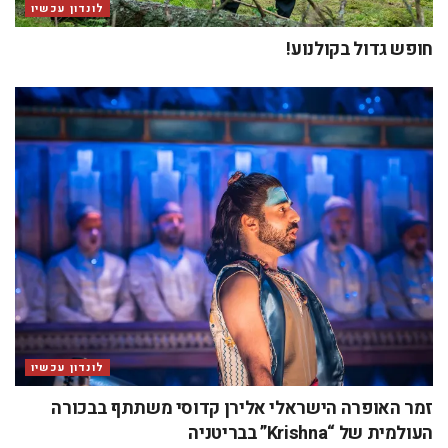
לונדון עכשיו
חופש גדול בקולנוע!
לונדון עכשיו
זמר האופרה הישראלי אלירן קדוסי משתתף בבכורה
העולמית של “Krishna” בבריטניה