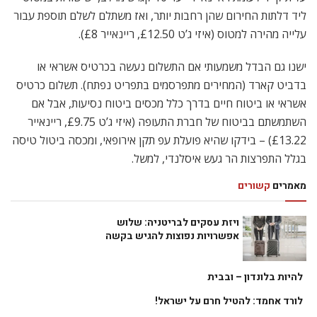
ליד דלתות החירום שהן רחבות יותר, ואז משתלם לשלם תוספת עבור
עלייה מהירה למטוס (איזי ג’ט £12.50, ריינאייר £8).
ישנו גם הבדל משמעותי אם התשלום נעשה בכרטיס אשראי או
בדביט קארד (המחירים מתפרסמים בתפריט נפתח). תשלום כרטיס
אשראי או ביטוח חיים בדרך כלל מכסים ביטוח נסיעות, אבל אם
השתמשתם בביטוח של חברת התעופה (איזי ג’ט £9.75, ריינאייר
£13.22) – בידקו שהיא פועלת עפ תקן אירופאי, ומכסה ביטול טיסה
בגלל התפרצות הר געש איסלנדי, למשל.
מאמרים
קשורים
ויזת עסקים לבריטניה: שלוש
אפשרויות נפוצות להגיש בקשה
להיות בלונדון – ובבית
לורד אחמד: להטיל חרם על ישראל!