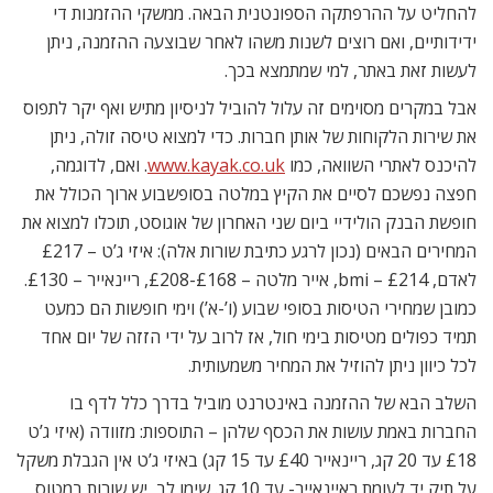
להחליט על ההרפתקה הספונטנית הבאה. ממשקי ההזמנות די
ידידותיים, ואם רוצים לשנות משהו לאחר שבוצעה ההזמנה, ניתן
לעשות זאת באתר, למי שמתמצא בכך.
אבל במקרים מסוימים זה עלול להוביל לניסיון מתיש ואף יקר לתפוס
את שירות הלקוחות של אותן חברות. כדי למצוא טיסה זולה, ניתן
להיכנס לאתרי השוואה, כמו
www.kayak.co.uk
. ואם, לדוגמה,
חפצה נפשכם לסיים את הקיץ במלטה בסופשבוע ארוך הכולל את
חופשת הבנק הולידיי ביום שני האחרון של אוגוסט, תוכלו למצוא את
המחירים הבאים (נכון לרגע כתיבת שורות אלה): איזי ג’ט – £217
לאדם, bmi – £214, אייר מלטה – £168-£208, ריינאייר – £130.
כמובן שמחירי הטיסות בסופי שבוע (ו’-א’) וימי חופשות הם כמעט
תמיד כפולים מטיסות בימי חול, אז לרוב על ידי הזזה של יום אחד
לכל כיוון ניתן להוזיל את המחיר משמעותית.
השלב הבא של ההזמנה באינטרנט מוביל בדרך כלל לדף בו
החברות באמת עושות את הכסף שלהן – התוספות: מזוודה (איזי ג’ט
£18 עד 20 קג, ריינאייר £40 עד 15 קג) באיזי ג’ט אין הגבלת משקל
על תיק יד לעומת ראיינאייר- עד 10 קג. שימו לב, יש שורות במטוס