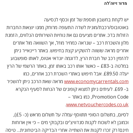
מדור זיוה’לה
יש לקחת בחשבון תוספת של זמן וכסף לנסיעה
באוטובוס/רכבת/מונית לשדה התעופה מרוחק ממנו יוצאות החברות
הזולות בדכ. אתרים מציעים גם את נוחיות השירותים הנלווים, הזמנת
מלון והשכרת רכב – שנראה כמחיר מוזל, אך השוואה מול אתרים
אחרים מראה ששווה להשקיע קצת בחיפוש. באתר ריינאייר ניתן
להזמין רכב של חברת הרץ, לדוגמה יונדאי אטוס, לאותו סופשבוע
במלטה ב-£83 – כאשר אותו רכב באותו זמן, באתר הרשמי של הרץ
יעלה £89.50. אבל חיפוש באתרי השכרת רכב אחרים, כמו
www.economycarrentals.com
מראה שאת הרכב ניתן להשכיר
ב- £69. לעיתים ניתן למצוא קופונים של הנחות לסעיף הנקרא
Promotion Code, כמו באתר –
.
www.netvouchercodes.co.uk
לסיום, בתשלום הסופי תתווסף עמלה על תשלום מראש (כ- £5),
וכמובן לא לשכוח לקנות סנדוויצ’ים ובקבוקי מים – כי אין ארוחות
חינם! רק זכרו לקנות את השתייה אחרי הבדיקה הביטחונית… טיסה