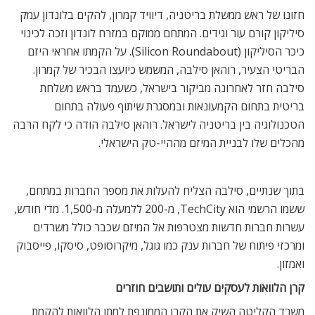
חזונו של ראש ממשלת בריטניה, דיוויד קמרון, להקים בלונדון עמק
סיליקון קורם עור וגידים. המתחם ממוקם במזרח לונדון וזכה לכינוי
כיכר הסיליקון (Silicon Roundabout). על הקמתו אחראי היזם
הבריטי הצעיר, רוהאן סילבה, המשמש כיועצו הבכיר של קמרון.
סילבה חזר לאחרונה מביקור בישראל, כשעמד בראש משלחת
בריטית בתחום הקמעונאות ובמסגרת שיתוף פעולה בתחום
הטכנולוגיה בין בריטניה לישראל. רוהאן סילבה הודה כי לקח הרבה
מהכלים שלו לבניית המיזם מההיי-טק הישראלי.
בתוך שנתיים, סילבה הצליח להעלות את מספר החברות במתחם,
ששמו הרשמי הוא TechCity, מ-200 ללמעלה מ-1,500. מדי חודש,
עשרות חברות חדשות מצטרפות אל המיזם שכבר כולל משרדים
ומרכזי פיתוח של חברות ענק כמו גוגל, מיקרוסופט, סיסקו, פייסבוק
ואמזון.
קרן הלוואות לעסקים עולים ותושבים חוזרים
משרד הקליטה השיק את הקרן הממונפת למתן הלוואות להקמת