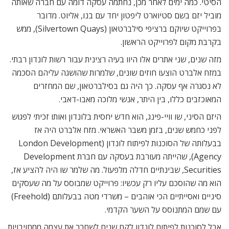
הסיטי. כמה ימים לאחר מכן, נחתמה עסקה דומה עם חברה שאותה
מוביל יזם בשם סטיוארט ליפטון יחד עם בנו, אליוט. מדובר
בפרוייקט שיוקם ברציפי סילברטאון (Silvertown Quays), ממש
בקרבת מקום לפרוייקט הראשון.
מזה שנים, שני אתרים אלו היוו בעיה רצינית עבור רשות לונדון רבתי.
במזח אלברט הוצעו חוזים שונים, שלמרות שהושגה עליהם הסכמה
לא נסגרה אף עסקה. כך היה גם בסילברטאון, שם המחזרים
המאוכזבים כללו, בין היתר, אנשי מלוכה מאבו-דאבי.
היזם הסיני, שו וויי-פינג, הוא חדש יחסית בלונדון ואותו זכיתי לפגוש
לפני כחמש שנים, בזמן משבר האשראי. מזח אלברט היה אז
בבעלותה של הסוכנות לפיתוח לונדון (London Development
Agency), שהייתה מעורבת בעסקה עם חברת Development
Securities, שבינתיים חדלה מלפעול. מה שלמר שו היה להציע אז,
הוא מה שהוסכם עליו רק עכשיו: פרוייקט שמבוסס על מה שעסקים
סיניים ואסייתיים הכי אוהבים – משרדי מטה בבעלותם (Freehold)
עם שמם המתנוסס על השער הקדמי.
אבל לסוכנות לפיתוח לונדון לקח שנים לשחרר את עצמה ממחויבויות