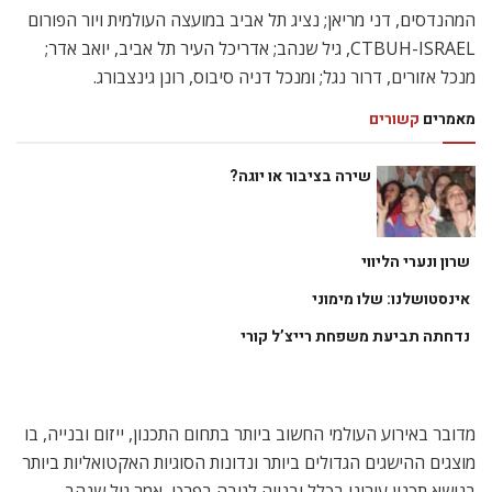
המהנדסים, דני מריאן; נציג תל אביב במועצה העולמית ויור הפורום
CTBUH-ISRAEL, גיל שנהב; אדריכל העיר תל אביב, יואב אדר;
מנכל אזורים, דרור נגל; ומנכל דניה סיבוס, רונן גינצבורג.
מאמרים
קשורים
שירה בציבור או יוגה?
שרון ונערי הליווי
אינסטושלנו: שלו מימוני
נדחתה תביעת משפחת רייצ’ל קורי
מדובר באירוע העולמי החשוב ביותר בתחום התכנון, ייזום ובנייה, בו
מוצגים ההישגים הגדולים ביותר ונדונות הסוגיות האקטואליות ביותר
בנושא תכנון עירוני בכלל ובנייה לגובה בפרט, אמר גיל שנהב.