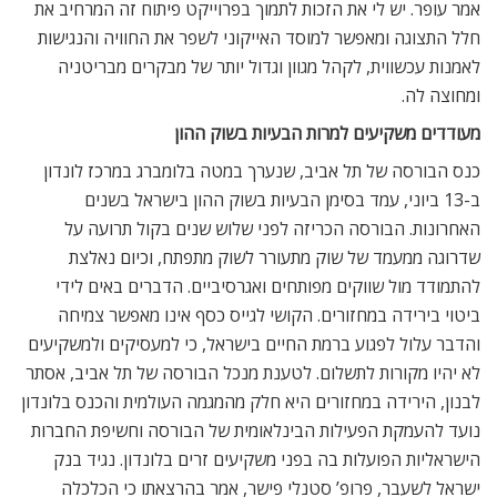
אמר עופר. יש לי את הזכות לתמוך בפרוייקט פיתוח זה המרחיב את
חלל התצוגה ומאפשר למוסד האייקוני לשפר את החוויה והנגישות
לאמנות עכשווית, לקהל מגוון וגדול יותר של מבקרים מבריטניה
ומחוצה לה.
מעודדים משקיעים למרות הבעיות בשוק ההון
כנס הבורסה של תל אביב, שנערך במטה בלומברג במרכז לונדון
ב-13 ביוני, עמד בסימן הבעיות בשוק ההון בישראל בשנים
האחרונות. הבורסה הכריזה לפני שלוש שנים בקול תרועה על
שדרוגה ממעמד של שוק מתעורר לשוק מתפתח, וכיום נאלצת
להתמודד מול שווקים מפותחים ואגרסיביים. הדברים באים לידי
ביטוי בירידה במחזורים. הקושי לגייס כסף אינו מאפשר צמיחה
והדבר עלול לפגוע ברמת החיים בישראל, כי למעסיקים ולמשקיעים
לא יהיו מקורות לתשלום. לטענת מנכל הבורסה של תל אביב, אסתר
לבנון, הירידה במחזורים היא חלק מהמגמה העולמית והכנס בלונדון
נועד להעמקת הפעילות הבינלאומית של הבורסה וחשיפת החברות
הישראליות הפועלות בה בפני משקיעים זרים בלונדון. נגיד בנק
ישראל לשעבר, פרופ’ סטנלי פישר, אמר בהרצאתו כי הכלכלה