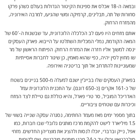
ובמאה ה-18 אכלס את ספינות הקיטור הגדולות בעולם כשהן פרקו
סחורות של תה, תבלינים, קרמיקה ומשי שהגיעו, למרבה האירוניה,
מהמזרח הרחוק.
אותם מזחים היו פעם לב הכלכלה הלונדונית, עד שבשנות ה-60′ של
המאה הקודמת, נמלי המכליות השתלטו על הייבוא. פארק העסקים
ינסה למשוך אליו חזרה את המזרח הרחוק. הפיתוח הראשון של מר
שו מחוץ לסין יהיה, כפי שהוא מאמין, כן שיגור לחברות אסייתיות
שמעוניינות להתרחב אל תוך בריטניה ואירופה.
בפארק העסקים שלו בבייג’ין ישנם למעלה מ-500 בניינים בשטח
של כ-161 אקרים (כ-650 דונם). על התכנית הלונדונית עמל
האדריכל המוביל, סר טרי פארל, והיא כוללת גם טיילת לצד המזח
וכיכרות עם שטחים ציבוריים.
בתוך מספר ימים מאז מעמד החתימה, נסגרה עסקה שנייה בשווי של
1.5 מיליארד לישט להקמת מרכז מותגים גלובלי שבו חברות, כמו
אפל, נייק וברברי, יוכלו לנסות ולהציג את מוצריהן החדשים. מזחי
סילברטאון יכילו עד כ-24 מבני מותגים מודרניים, שם לקוחות