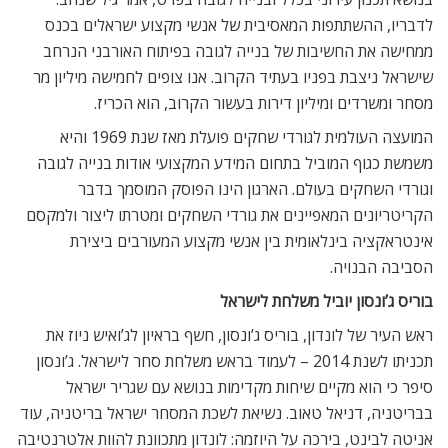
לדבריו, ההשתתפות המאסיבית של אנשי מקצוע ישראלים בכנס
ממחישה את החשיבות של בנייה לגובה בפיתוח האורבני הנרחב
שישראל ניצבת בפניו בעתיד הקרוב. אנו צופים לחמישה מיליון מר
מסחר ומשרדים ומיליון דירות בעשור הקרוב, הוא הכריז.
המועצה העולמית לגורדי שחקים פועלת מאז שנת 1969 והיא
משמשת כגוף המוביל בתחום המידע המקצועי אודות בנייה לגובה
וגורדי השחקים בעולם. הארגון הינו הפוסק המוסמך בדבר
הקריטריונים המאפיינים את גורדי השחקים ומטרתו ליצור ולמקסם
אינטראקציה בינלאומית בין אנשי מקצוע המעורבים ביצירת
הסביבה הבנויה.
בוריס ג’ונסון יוביל משלחת לישראל
ראש העיר של לונדון, בוריס ג’ונסון, חשף בראיון לג’ואיש ניוז את
תכניתו לשנת 2014 – לעמוד בראש משלחת סחר לישראל. ג’ונסון
סיפר כי הוא מקיים שיחות מקדימות בנושא עם שגריר ישראל
בבריטניה, דניאל טאוב. נשיאת לשכת המסחר ישראל בריטניה, עוד
אניטה לבינט, בירכה על היוזמה: לונדון מתכוונת להוות אלטרנטיבה