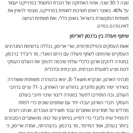
שנה ל-30 שנה. אחוז האחזקה של חברת החשמל בפרוייקט יעמוד
על 40%. באוצר רואים חשיבות לאומית בפרוייקט, שצפוי להאיץ את
תשתיות התקשורת בישראל באופן כללי, ואת תשתיות הגישה
לאינטרנט בפרט.
שיתוף פעולה בין ברנסון לאריסון
אשת העסקים והפילנתרופית, שרי אריסון, נכללה ברשימת המנהיגים
העסקיים שהוזמנו לשתף פעולה עם היזם האגדי, סר ריצ’רד ברנסון,
במטרה להקים ארגון כלכלי עולמי שינסה להפוך את העולם העסקי
לכוח מניע לתועלת חברתית, סביבתית וכלכלית.
מנהיגי הארגון, שנקרא B-Team, יצאו בהצהרה משותפת ששודרה
בשידור ישיר מקוון מלונדון, בחודש יוני האחרון, ב-71 ערים ברחבי
העולם, ובה התחייבו לפעול במטרה ליצור שינוי חיובי בעולם
העסקי. חברי הארגון יעבדו יחד עם שותפים שונים כדי לפתח
מודלים של תמריצים ואתגרים עבור תאגידים ועובדים. אנחנו רוצים
להתחיל שיח גלובלי כדי לסייע בפיתרון של כמה מהאתגרים הסבוכים
ביותר בעולם, אמר המייסד, סר ברנסון. בהצהרתה, אמרה אריסון, כי