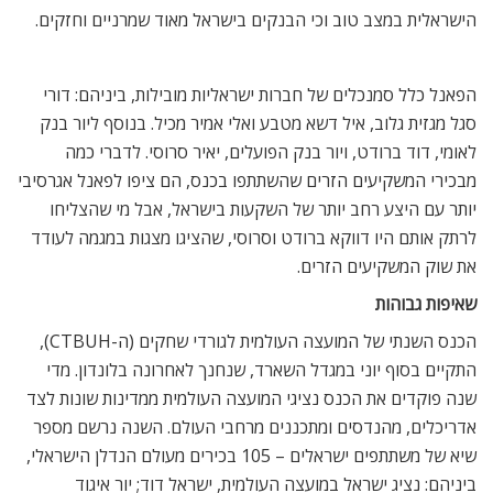
הישראלית במצב טוב וכי הבנקים בישראל מאוד שמרניים וחזקים.
הפאנל כלל סמנכלים של חברות ישראליות מובילות, ביניהם: דורי
סגל מגזית גלוב, איל דשא מטבע ואלי אמיר מכיל. בנוסף ליור בנק
לאומי, דוד ברודט, ויור בנק הפועלים, יאיר סרוסי. לדברי כמה
מבכירי המשקיעים הזרים שהשתתפו בכנס, הם ציפו לפאנל אגרסיבי
יותר עם היצע רחב יותר של השקעות בישראל, אבל מי שהצליחו
לרתק אותם היו דווקא ברודט וסרוסי, שהציגו מצגות במגמה לעודד
את שוק המשקיעים הזרים.
שאיפות גבוהות
הכנס השנתי של המועצה העולמית לגורדי שחקים (ה-CTBUH),
התקיים בסוף יוני במגדל השארד, שנחנך לאחרונה בלונדון. מדי
שנה פוקדים את הכנס נציגי המועצה העולמית ממדינות שונות לצד
אדריכלים, מהנדסים ומתכננים מרחבי העולם. השנה נרשם מספר
שיא של משתתפים ישראלים – 105 בכירים מעולם הנדלן הישראלי,
ביניהם: נציג ישראל במועצה העולמית, ישראל דוד; יור איגוד