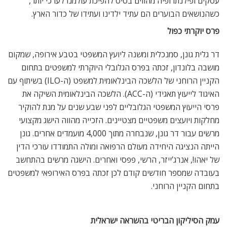
עסקים ופילנתרופיה מהווים בסיס להפיכת עולמנו לערכי יותר,
כשהנושאים הבוערים הם עתיד ילדינו ועתידו של כדור הארץ.
פרס יוקרתי כפול
דר גלית גונן, סמנכלית ומשנה ליועץ המשפטי בטבע אירופה, שמקום
מושבה בלונדון, זכתה בפרס הגלובלי היוקרתי למשפטים בתחום
הקניין הרוחני של הלשכה הבינלאומית למשפט (ה-ILO) בשיתוף עם
האיגוד לייעוץ תאגידי (ה-ACC). הלשכה הבינלאומית השיקה את
פרסי הייעוץ המשפטי הגלובליים לפני שבע שנים על מנת להוקיר
מחלקות ויועצים משפטיים מצטיינים. הזכייה מהווה הישג מקצועי
מרשים עבור דר גונן, שנבחרה מתוך 4,000 מועמדים אחרים. גונן
הייתה הנציגה היחידה מעולם הרפואה ומולה התמודדו עורכי הדין
של יאהו!, אנרג’ייזר, הרשי, פפסי ואחרים. הישגה מרשים בהתחשב
בעובדה שמספר חודשים קודם לכן זכתה בפרס האירופאי למשפטים
בתחום הקניין הרוחני.
עמק הסיליקון הבריטי בהשראה ישראלית