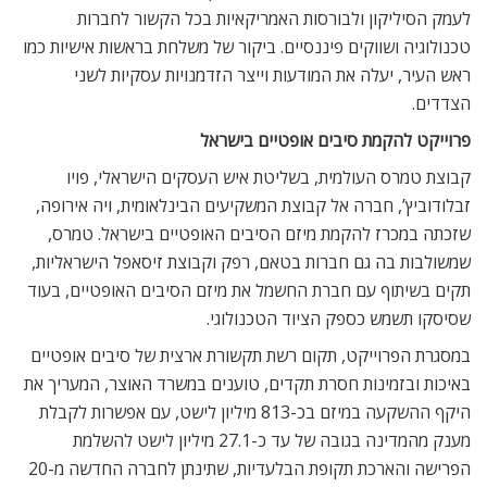
לעמק הסיליקון ולבורסות האמריקאיות בכל הקשור לחברות
טכנולוגיה ושווקים פיננסיים. ביקור של משלחת בראשות אישיות כמו
ראש העיר, יעלה את המודעות וייצר הזדמנויות עסקיות לשני
הצדדים.
פרוייקט להקמת סיבים אופטיים בישראל
קבוצת טמרס העולמית, בשליטת איש העסקים הישראלי, פויו
זבלודוביץ’, חברה אל קבוצת המשקיעים הבינלאומית, ויה אירופה,
שזכתה במכרז להקמת מיזם הסיבים האופטיים בישראל. טמרס,
שמשולבות בה גם חברות בטאם, רפק וקבוצת זיסאפל הישראליות,
תקים בשיתוף עם חברת החשמל את מיזם הסיבים האופטיים, בעוד
שסיסקו תשמש כספק הציוד הטכנולוגי.
במסגרת הפרוייקט, תקום רשת תקשורת ארצית של סיבים אופטיים
באיכות ובזמינות חסרת תקדים, טוענים במשרד האוצר, המעריך את
היקף ההשקעה במיזם בכ-813 מיליון לישט, עם אפשרות לקבלת
מענק מהמדינה בגובה של עד כ-27.1 מיליון לישט להשלמת
הפרישה והארכת תקופת הבלעדיות, שתינתן לחברה החדשה מ-20