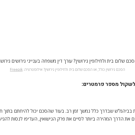
הסכם גירושין כולל, או הסכם שלום בית ולחילופין גירושין? אילוסטרציה:
Freepik
לשקול מספר פרמטרים:
ת בביהמ”ש שבדרך כלל נמשך זמן רב. בעוד שהסכם יכול להיחתם בתוך ח
ת הדרך המהירה ביותר לסיים את פרק הנישואין, העדיפו לנסות להגיע ל