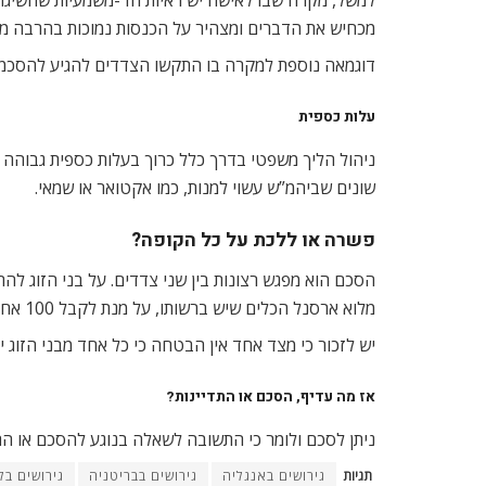
מכחיש את הדברים ומצהיר על הכנסות נמוכות בהרבה מכ
דוגמאה נוספת למקרה בו התקשו הצדדים להגיע להסכמות
עלות כספית
ניהול הליך משפטי בדרך כלל כרוך בעלות כספית גבוהה י
שונים שביהמ”ש עשוי למנות, כמו אקטואר או שמאי.
פשרה או ללכת על כל הקופה?
הסכם הוא מפגש רצונות בין שני צדדים. על בני הזוג ל
מלוא ארסנל הכלים שיש ברשותו, על מנת לקבל 100 אחוז מדרישותיו.
יש לזכור כי מצד אחד אין הבטחה כי כל אחד מבני הזוג 
אז מה עדיף, הסכם או התדיינות?
ניתן לסכם ולומר כי התשובה לשאלה בנוגע להסכם או הת
תגיות
גירושים באנגליה
גירושים בבריטניה
גירושים בלו