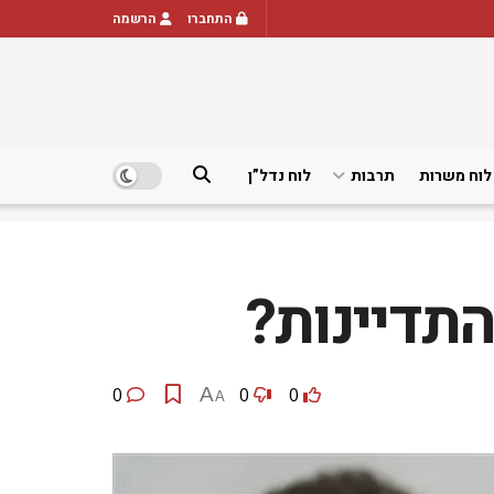
התחברו
הרשמה
לוח משרות
תרבות
לוח נדל”ן
תדיינות?
0
A
0
0
A