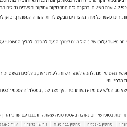
פי שטוענת האישה. במקרה כזה המחלוקות עמוקות והפערים גדולים מדי.
, הינו כאשר כל אחד מהצדדים מבקש להיות ההורה המשמורן, וטוען לפ
ותר מאשר עלותו של ניהול מו”מ לצורך הגעה להסכם. להליך המשפטי עלולו
התפשר מעט על מנת להגיע לעמק השווה. לעומת זאת, בהליכים משפטיים הו
ייצא מביהמ”ש עם מלוא תאוותו בידו. אך מצד שני, במסלול ההסכמי לבטח
דיינות בסופו של יום נעוצה באסטרטגיה שאותה תתכננו עם עורכי הדין 
נדון
גירושין באנגליה
גירושין בבריטניה
גירושין בלונדון
עו"ד באנגל