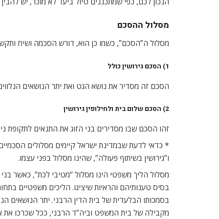
הנכון לכם, כפי שמתכננים טיול ביעד לא מוכר, יש להבין
מסלול ההסכם
מסלול ה”הסכם”, כשמו כן הוא, דורש הסכמה ושיח ותקשור
1) הסכם גירושין כולל
הסכם זה מסדיר את נושא הגט ואת יתר הנושאים הנלווים וה
2) הסכם שלום בית ולחילופין גירושין
זהו הסכם שבו מסדירים בני הזוג את התנאים לתקופת ניס
* כדאי לדעת שבמדינת ישראל קיימים מסלולים הסכמיים 
ו”גירושין בשיתוף פעולה”, שהינו מסלול בפני עצמו.
מסלול הליך משפטי הינו מסלול “מטיבי לכת”, כאשר בנ
בסיס טענותיהם והראיות שיציגו. הליכים משפטיים בתחו
בסמכותו הבלעדית של בית הדין הרבני. יתר הנושאים הנל
מקבילה של בית המשפט וביה”ד הרבני, ככל שכרכו את או