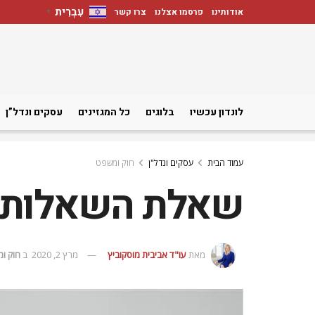
עִבְרִית
אודותינו
פרסמו אצלנו
צרו קשר
▼
לונדון עכשיו
בלוגים
כל המגזינים
עסקים ונדל”ן
עמוד הבית
עסקים ונדל"ן
חוק ומשפט
שאלת השאלות: מ
מאת
עו"ד אביבית מוסקוביץ
מרץ 2, 2020
ב
חוק ו