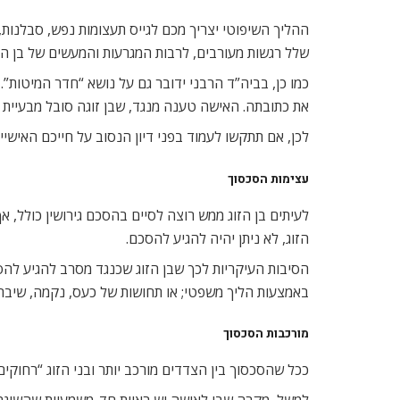
ההליך השיפוטי יצריך מכם לגייס תעצומות נפש, סבלנות,
שלל רגשות מעורבים, לרבות המגרעות והמעשים של בן הזוג 
כמו כן, בביה”ד הרבני ידובר גם על נושא “חדר המיטות
את כתובתה. האישה טענה מנגד, שבן זוגה סובל מבעיית “א
לכן, אם תתקשו לעמוד בפני דיון הנסוב על חייכם האישי
עצימות הסכסוך
לעיתים בן הזוג ממש רוצה לסיים בהסכם גירושין כולל, אך
הזוג, לא ניתן יהיה להגיע להסכם.
הסיבות העיקריות לכך שבן הזוג שכנגד מסרב להגיע להסכם
באמצעות הליך משפטי; או תחושות של כעס, נקמה, שיברון
מורכבות הסכסוך
ככל שהסכסוך בין הצדדים מורכב יותר ובני הזוג “רחוקי
למשל, מקרה שבו לאישה יש ראיות חד-משמעיות שהשיגה בא