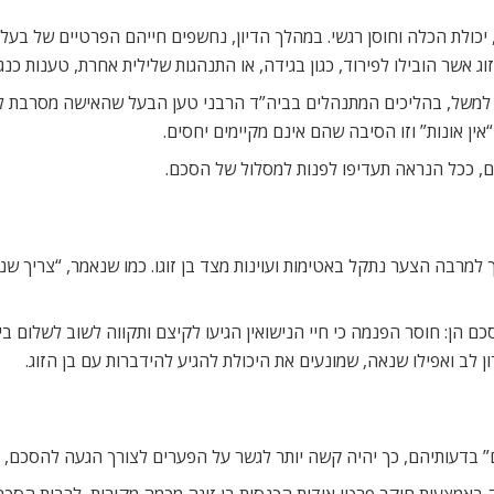
 יכולת הכלה וחוסן רגשי. במהלך הדיון, נחשפים חייהם הפרטיים של בעל
אשר הובילו לפירוד, כגון בגידה, או התנהגות שלילית אחרת, טענות כנגד 
”. למשל, בהליכים המתנהלים בביה”ד הרבני טען הבעל שהאישה מסרבת לק
ין אונות” וזו הסיבה שהם אינם מקיימים יחסים.
ים, ככל הנראה תעדיפו לפנות למסלול של הסכם.
 למרבה הצער נתקל באטימות ועוינות מצד בן זוגו. כמו שנאמר, “צריך שניי
 הן: חוסר הפנמה כי חיי הנישואין הגיעו לקיצם ותקווה לשוב לשלום בי
 לב ואפילו שנאה, שמונעים את היכולת להגיע להידברות עם בן הזוג.
ם” בדעותיהם, כך יהיה קשה יותר לגשר על הפערים לצורך הגעה להסכם, ו
מצעות חוקר פרטי אודות הכנסות בן זוגה מכמה מקורות, לרבות הסכם פני