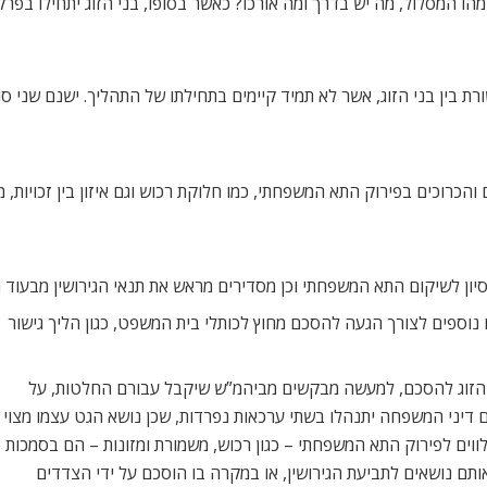
 מהו המסלול, מה יש בדרך ומה אורכו? כאשר בסופו, בני הזוג יתחילו בפר
ת בין בני הזוג, אשר לא תמיד קיימים בתחילתו של התהליך. ישנם שני סו
כרוכים בפירוק התא המשפחתי, כמו חלוקת רכוש וגם איזון בין זכויות, מש
יון לשיקום התא המשפחתי וכן מסדירים מראש את תנאי הגירושין מבעוד מ
נוספים לצורך הגעה להסכם מחוץ לכותלי בית המשפט, כגון הליך גישור
י הזוג להסכם, למעשה מבקשים מביהמ”ש שיקבל עבורם החלטות, על
ם דיני המשפחה יתנהלו בשתי ערכאות נפרדות, שכן נושא הגט עצמו מצוי
ווים לפירוק התא המשפחתי – כגון רכוש, משמורת ומזונות – הם בסמכות
תם נושאים לתביעת הגירושין, או במקרה בו הוסכם על ידי הצדדים