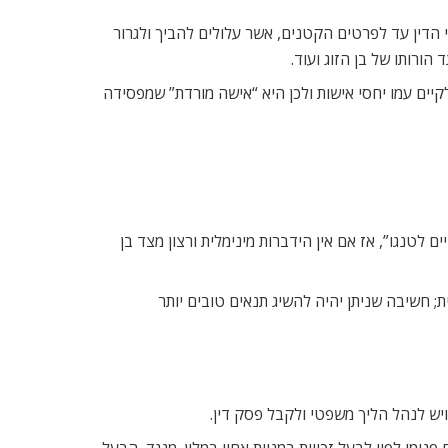
י הדין עד לפרטים הקטנים, אשר עלולים להביך ולגרור
הורותו של בן הזוג ועוד.
יים עמו יחסי אישות ולכן היא “אישה מורדת” שמפסידה
ם לטנגו”, אז אם אין הידברות מינימלית ורצון מצד בן
ת; חשיבה שניתן יהיה להשיג תנאים טובים יותר
יש לנהל הליך משפטי ולקבל פסק דין.
מי לפיו לבעל זכויות במניות אחיו במלון. מנגד, הבעל