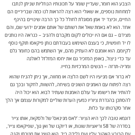
הצבע הוא חומר, שעדיין שומר על תכונותיו הנוזליות שניתן לנתבו
למחוזות נוספים, או שאולי הוא רצה להראות לנו כמה שבריריים הם
החיים, וכיצד יד אמן מסוגלת לחולל כל כך הרבה שינויים בהינף
אחד. הוא לא באמת שאל את רשותם של אותם אמנים ידועי שם, והם
מצידם – גם אם היו יכולים לקום מקברם ולהגיב – כנראה היו נותנים
לו יד חופשית, כי בעצם השימוש בעבודתם נותן פיקאסו תוקף נוסף
לקיומם. הוא אומנם לא העתיק מהם, אך השתמש בהם כחומר גלם
עד כדי ניצול, באופן המזכיר גם את יחסו המזלזל לאולגה
ומריה-תרזה – הנשים המרכזיות בחייו.
לא ברור אם מניעיו היו לשם הלצה או מחווה, אך ניתן להניח שהוא
רצה לפתוח עם האמנים השונים בשיחה, להשוות, לחקור ובכך גם
להותיר את רישומו על עולם האמנות שעתיד לבוא. הוא יכול היה
להסתכן בהגדרת ציוריו כמעין הערות שוליים למקורות עצמם אך הלך
אחר סקרנותו עד כלות.
דוגמא טובה לכך היא הציור: ‘לאס מנינאס’ של ולסקאז, אותו צייר
בסדרה של 58 וריאציות שונות, או דיוקנו של ואן גוך, שפיקאסו צייר,
עם הכובע האהוב עליו ועם גלידה ביד. הוא השיג את מטרתו וקנה