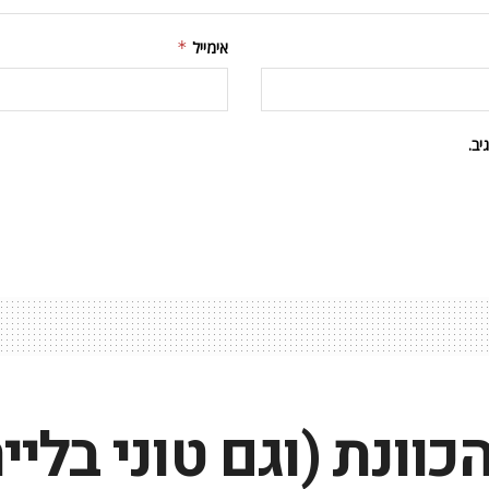
אימייל
*
ב.
כוונת (וגם טוני בלייר