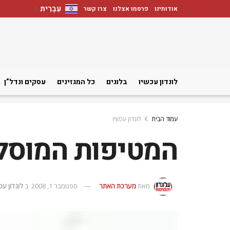
עִבְרִית
אודותינו
פרסמו אצלנו
צרו קשר
▼
לונדון עכשיו
בלוגים
כל המגזינים
עסקים ונדל”ן
עמוד הבית
לונדון עכשיו
המטיפות המוסלמ
מאת
מערכת האתר
ספטמבר 1, 2008
ב
לונדון עכ