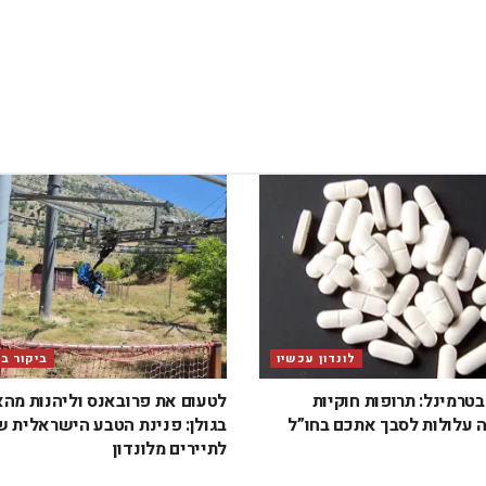
לונדון עכשיו
ביקור ב
טרמינל: תרופות חוקיות
לטעום את פרובאנס וליהנות מה
 עלולות לסבך אתכם בחו”ל
בגולן: פנינת הטבע הישראלית 
לתיירים מלונדון