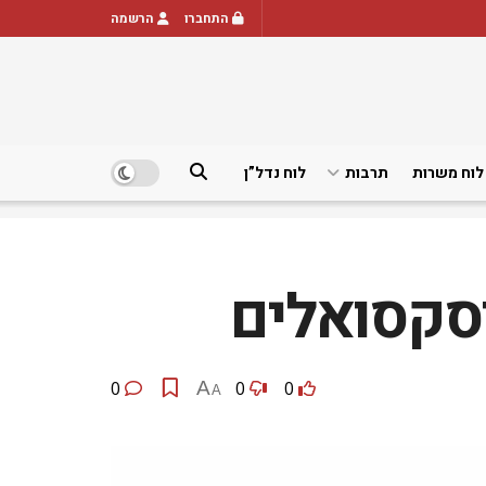
התחברו
הרשמה
לוח משרות
תרבות
לוח נדל”ן
סקסואלים
0
A
0
0
A