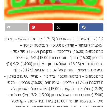
5.2 (שבת): אסטון וילה – ארסנל (17:15): קריסטל פאלאס – בולטון
(12:45): ליברפול – פולהאם (15:00): מנצ’סטר יונייטד –
בירמינגהאם (15:00): מידלסברו – בלקבורן (15:00): ניוקאסל –
צ’רלטון (15:00): נוריץ’ – ווסט ברום (15:00). 6/2 (א’): צ’לסי –
מנצ’סטר סיטי (16:05): סאות’המפטון – אברטון (14:00). 9/2 (ד’):
גביע אנגלי: משחקי הגומלין של הסיבוב הרביעי. 12/2 (שבת):
בירמינגהאם – ליברפול (15:00): בלקבורן – נוריץ’ (15:00): בולטון –
מידלסברו (17:05): צ’רלטון – טוטנהאם (15:00): אברטון – צ’לסי
(12:45): פולהאם – ניוקאסל (15:00): פורטסמות’ – אסטון וילה
(15:00): ווסט ברום – סאות’המפטון (15:00). 13/2 (א’): מנצ’סטר
סיטי – מנצ’סטר יונייטד (13:00). 14/2 (ב’): ארסנל – קריסטל