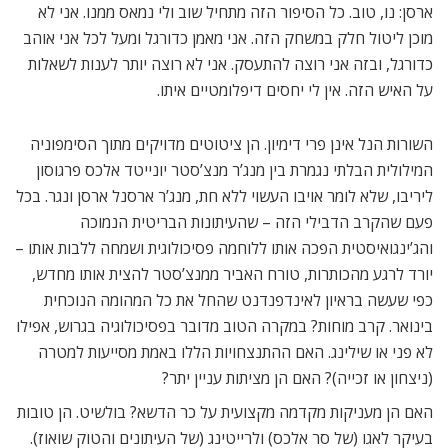
ארסן: נו, טוב. כל הסיפור הזה מתחיל שוב ולי נמאס ממנו. אני לא
מוכן ליטול חלק במשחק הזה. אני מאמן כדורגל ומעל לכל אני אוהב
כדורגל, ובזה אני רוצה להתעסק. אני לא רוצה יותר לענות לשאלות
על האיש הזה. אין לי יחסים דיפלומטיים איתו.
השורות הנל אינן פרי דימיון. הן ציטוטים מדויקים מתוך הסימפוניה
המילולית הבלתי נגמרת בין מנג’ר מנצ’סטר יונייטד אלכס פרגוסון
ליריבו, שלא לומר אויבו העשוי ללא חת, מנג’ר ארסנל ארסן ונגר. בכל
פעם שהקרב הדבילי הזה – שהעיתונות הבריטית הנמוכה
והג’ינגואיסטית הפכה אותו ללוחמה פסיכולוגית ושמחה ללבות אותו –
יורד לרגע מהכותרות, טורח האביר ממנצ’סטר להצית אותו מחדש,
כפי שעשה בראיון לאינדפנדנט שהחל את כל המהומה הנוכחית
בינואר. קרב מוחות? במקרה הטוב מדובר בפסיכולוגיה בגרוש, אפילו
לא פני או שילינג. האם ההתנצחויות הללו באמת מסייעות למטרה
(ניצחון או זכייה)? האם הן מציתות עניין יתר?
האם הן מעניקות מקדמה מקצועית על כר הדשא? בולשיט. הן טובות
בעיקר לאגו (של סר אלכס) ולרייטינג (של העיתונים והטוק שואוז).