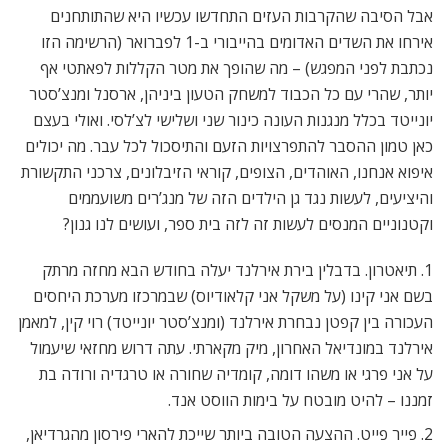
אבל הסיבה שהקרבות העזים התחדשו עכשיו היא שהתותחנים
אירחו את השדים האדומים בהייבורי ב-1 לפברואר (הרשימה הזו
נכתבת לפני המפגש) – מה שהופך את מטר הקללות לפאתטי אף
יותר, שהרי עם כל הכבוד למשחק הטעון ביניהן, ארסנל ומנצ’סטר
יונייטד בכלל מנגנות העונה כינור שני ושלישי לצ’לסי. ואולי בעצם
כאן טמון ההסבר להתפרצויות הזעם והתיסכול לכל עבר. מה יכולים
איפוא אנחנו, האוהדים, הצופים, קוראי הזיבלונים, צרכני התקשורת
והיציעים, לעשות נגד גן הילדים הזה של מנג’רים משועממים
וקטנוניים המנסים לעשות זה לזה בית ספר, ועושים לנו גנון?
1. תיאטרון. בדבלין בירת אירלנד יעלה בחודש הבא מחזה מרתק
בשם אני קינו (על משקל אני קלאודיוס) שבמרכזו מערכת היחסים
העכורה בין קפטן נבחרת אירלנד (ומנצ’סטר יונייטד) רוי קין, למאמן
אירלנד במונדיאל האחרון, מיק מקארתי. עתה דרוש מחזאי שיעמול
על אני פרגי או משהו דומה, קומדיה שחורה או טרגדיה ורודה בת
זמננו – להיט מובטח על בימות הווסט אנד.
2. פייר פייט. ההצעה הטובה ביותר שייכת להארי פירסון מהגרדיאן,