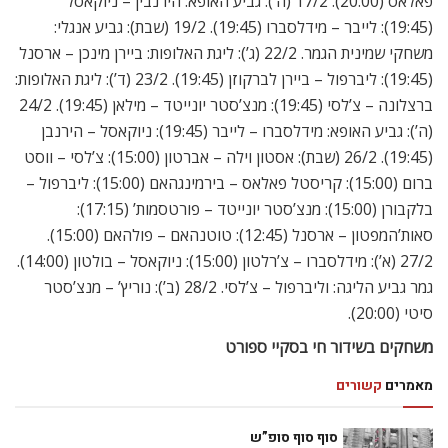
פאלאס (20:00). 17/2 (ה’): גביע האופא: הירנבין – ניוקאסל
(19:45): לייבר – מידלסברו (19:45). 19/2 (שבת): גביע אנגלי:
משחקי שמינית הגמר. 22/2 (ג’): ליגת האלופות: ביירן מינכן – ארסנל
(19:45): ליברפול – ביירן לברקוזן (19:45). 23/2 (ד’): ליגת האלופות:
ברצלונה – צ’לסי (19:45): מנצ’סטר יונייטד – מילאן (19:45). 24/2
(ה’): גביע האופא: מידלסברו – לייבר (19:45): ניוקאסל – הירנבן
(19:45). 26/2 (שבת): אסטון וילה – אברטון (15:00): צ’לסי – ווסט
ברום (15:00): קריסטל פאלאס – בירמינגהאם (15:00): ליברפול –
בלקבורן (15:00): מנצ’סטר יונייטד – פורטסמות’ (17:15):
סאות’המפטון – ארסנל (12:45): טוטנהאם – פולהאם (15:00).
27/2 (א’): מידלסברו – צ’רלטון (15:00): ניוקאסל – בולטון (14:00).
גמר גביע הליגה: וליברפול – צ’לסי. 28/2 (ב’): נוריץ’ – מנצ’סטר
סיטי (20:00).
משחקים בשידור חי בסקיי ספורט
מאמרים
קשורים
סוף סוף סופ”ש