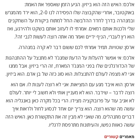
אלכס: האיש הזה הוא ביזיון. הגיע הזמן שאספר את האמת:
באוקטובר, אחרי שהקבוצה שלו הפסידה לנו 2-0, הוא ירד מהמגרש
ובמנהרה בדרך לחדר ההלבשה החל למתוח ביקורת על השחקנים
שלי ולכנות אותם רמאים. אמרתי לו לעזוב אותם בשקט ולהירגע, ואז
הוא רץ לעברי, הניף ידיים ואמר מה אתה רוצה לעשות לגבי זה?.
ארסן: שטויות. תמיד אמרתי לכם ששום דבר לא קרה במנהרה.
אלכס: אי אפשר להעלות על הדעת שמנג’ר לא מתנצל על ההתנהגות
של הכדורגלנים שלו בפני המנג’ר המארח, זה הרי ביזיון. אבל ממנו
אני לא מצפה לעולם להתנצלות. הוא סוג כזה של בן אדם. הוא ביזיון.
ארסן: הוא איבד מגע עם המציאות. אני לא רוצה לענות לו. אם הוא
רוצה לדבר – שידבר. הוא לא מעניין אותי ולא חשוב לי יותר. לעולם
לא אגיב עוד על פרובוקציה מצידו. הרי בכל מקרה כאן באנגליה הוא
עושה מה שהוא רוצה. הוא צריך יום אחד לנסוע לחול ולראות איך
דברים מתנהלים. מה שאני לא מבין זה את התקשורת כאן. האיש הזה
עושה כאוות נפשו, והעיתונות מתרפסת לרגליו.
מאמרים
קשורים