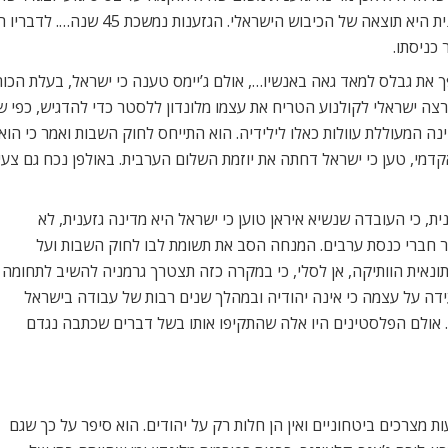
אלימות אסורים על פי האיסלאם, אבל האלי
כניסתו.
ך את גבלס למאד גאה באנשיו…, אולם ג’יימס טענה כי ישראל, בעלת הכו
מרצה ישראלי לקולנוע הטריח את עצמו מלונדון ללסטר כדי להדגיש, כפי
נה המעוללת עוולות כאלו לילידיה. הוא התייחס לחוק השבות ואמר כי הוא
קדמי, טען כי ישראל דחתה את יוזמת השלום הערבית. באולפן נכח גם צעי
ת, כי העובדה שנשיא איראן טוען כי ישראל היא מדינה גזענית, לא
סר חברי כנסת ערבים. המנחה הסב את תשומת לבו לחוק השבות ועל
נאית הוותיקה, אן לסלי, כי במקרה כזה תצטרך גרמניה להשיב לתחומה
דה על עצמה כי אינה יהודיה ובמהלך שנים רבות של עבודה בישראל
אולם הפלסטינים היו אלה שהתקיפו אותו בשל דברים שכתבה נגדם
 מצרכים ביטחוניים ואין הן חלות רק על יהודים. הוא סיפר על כך שגם