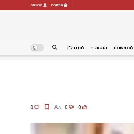
התחברו
הרשמה
לוח משרות
תרבות
לוח נדל”ן
0
A
0
0
A