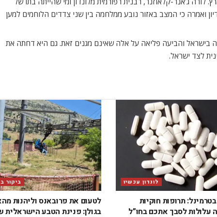
 לורה ג’אנר-קלאוזנר, רבנית רפורמית מלונדון ומי שהייתה בתו של
ן ואמרה כי המצב באזור נובע ממלחמה בין שני צדדים הלוחמים למען
 בישראל והביעה פליאה על אלה שאינם מגנים זאת. גם היא דחתה את
ית לצד ישראל.
לונדון עכשיו
ביקור ב
טרמינל: תרופות חוקיות
לטעום את פרובאנס וליהנות מה
 עלולות לסבך אתכם בחו”ל
בגולן: פנינת הטבע הישראלית 