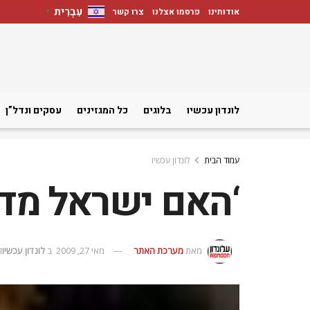
עִבְרִית
אודותינו
פרסמו אצלנו
צרו קשר
▼
לונדון עכשיו
בלוגים
כל המגזינים
עסקים ונדל”ן
עמוד הבית
לונדון עכשיו
‘האם ישראל מדי
מאת
מערכת האתר
מאי 27, 2009
ב
לונדון עכשיו
זמ