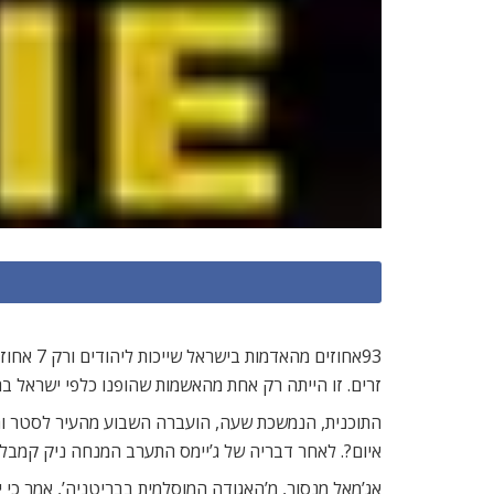
93אחוזי
זרים. זו הייתה רק אחת מהאשמות שהופנו כלפי ישראל בתוכנית הבוקר ‘ה
התוכנית, הנמשכת שעה, הועברה השבוע מהעיר לסטר והו
איום?. לאחר דבריה של ג’יימס התערב המנחה ניק קמבל ו
אג’מאל מנסור, מ’האגודה המוסלמית בבריטניה’, אמר כי י