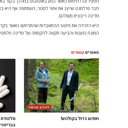
חפציו זכו לחיפוש כאשר נסע באוטובוס במהלך בקור בארץ.
חבר פרלמנט שייצג את אזור לסטר, השתתפה אף היא בדיו
מדינה ריבונית משלהם.
היא הזכירה את פיגועי ההתאבדות שהתרחשו כאשר בקרה
המונח גזענות והביעה תקווה להקמתה של מדינה פלסטינ
מאמרים
קשורים
לונדון עכשיו
חופש גדול בקולנוע!
מלכודת ב
בבריטניה