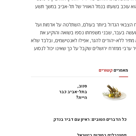
מות הפלסטינית היא תוצאה של הכיבוש הישראלי. הגזענות נמשכת 45 שנה…. לדבריו הוא עוכב בשעתו בנמל האוויר של תל-אביב במשך תשע
ח הצבאי הגדול ביותר בעולם, השתלטה על אדמות ועל
 שעשה בעבר, שבני משפחתו נספו בשואה והוקיע את
 מתיר ללא-יהודים להגר, אפילו לאנטישמים, ובלבד שלא
ר ערבי ממזרח ירושלים שקבל על כך שאינו יכול לנסוע
מאמרים
קשורים
סנוב,
בתל-אביב כבר
היית?
כל הדברים הטובים: ראיון עם דביר בנדק
פסטיבלים בסוכות בישראל