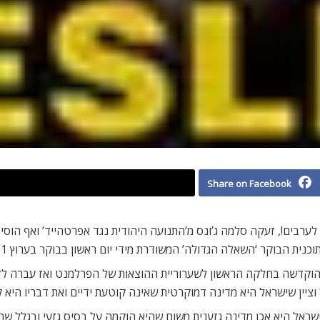
Share on Facebook
ם מהאדמות בישראל שייכות ליהודים ורק 7 אחוז לערבים!, זעקה סלמה ג’ונס מ’התנועה היהודית נגד 
שאלה הגדולה’ המשודרת מידי יום ראשון בבוקר בערוץ 1 של הבי.בי.סי בפני קהל באולפן.
קדשה בחלקה הראשון לשערוריית ההוצאות של הפרלמנט ואז עברה לדון 
ציין שישראל היא מדינה דמוקרטית שאינה קוטעת ידיים ואת דבריו היא ק
שראל היא אכן מדינה גזענית משום שהיא הוקמה על בסיס גזעי ובגלל שהיא 