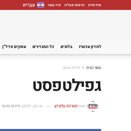
עִבְרִית
אודותינו
פרסמו אצלנו
צרו קשר
▼
לונדון עכשיו
בלוגים
כל המגזינים
עסקים ונדל”ן
עמוד הבית
תיירות ופנאי
גפילטפסט
מאת
מערכת עלונדון
יוני 26, 2015
ב
תיירות ופנאי