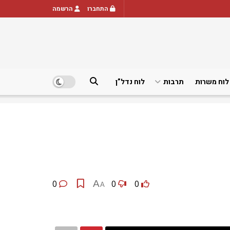
התחברו
הרשמה
לוח משרות
תרבות
לוח נדל”ן
0
A
0
0
A