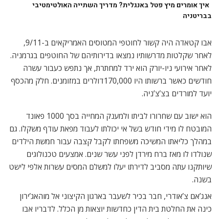
איך אומרים מיץ פטל באנגלית? מדריך השתייה האולטימטיבי
בבריטניה
אבו קטאדה היה קשור לחוטפי המטוסים האמריקאים ב-9/11,
לאחר שקלטות מדרשותיו נמצאו בדירותיהם של החוטפים בגרמניה.
לאחר אירועי ניו-יורק הוא ירד למחתרת, אך נתפש כעבור עשרה
חודשים כאשר ברשותו היו 170,000דולרים במזומנים. חלק מהכסף
יועד למורדים בצ’צ’ניה.
הוא ישוב עם שחרורו לביתו ולמענק המחייה בסך 1000 פאונד
המובטח לו מידי חודש בשל אי יכולתו לעבוד מפאת עודף משקלו. גם
במהלך כליאתו המשיכה משפחתו לקבל קצבה עבור חמשת הילדים
שנולדו לו מאז ברח מירדן לפני עשר שנים. אמצעים טכנולוגים
שיותקנו עתה מסביב לדירתו יעלו למשלם המסים עשרות אלפי לישט
בשנה.
אנג’אם צ’אודרי, חבר בכיר לשעבר בארגון הקיצוני אל מוהאג’ירון
כינה את החלטת בית הדין כחדשות יוצאות מן הכלל. לדבריו אבו