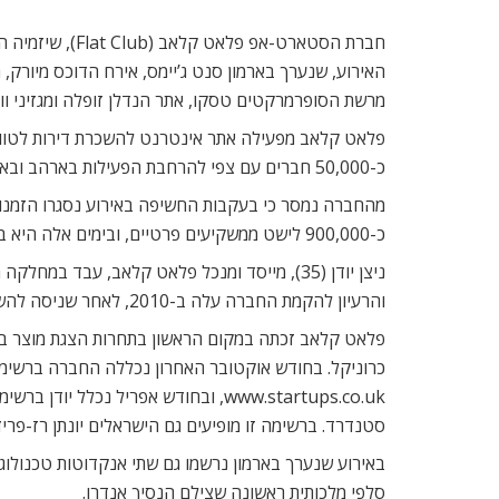
מרשת הסופרמרקטים טסקו, אתר הנדלן זופלה ומגזיני ווי
כ-50,000 חברים עם צפי להרחבת הפעילות בארהב ובאירופה בשנה הקרובה.
כ-900,000 לישט ממשקיעים פרטיים, ובימים אלה היא בדרך להשלמת סבב גיוס נוסף.
והרעיון להקמת החברה עלה ב-2010, לאחר שניסה להשכיר את דירתו לטווח קצר כשנסע לחופשה בחג המולד.
פלאט קלאב זכתה במקום הראשון בתחרות הצגת מוצר במש
סטנדרד. ברשימה זו מופיעים גם הישראלים יונתן רז-פרידמן
באירוע שנערך בארמון נרשמו גם שתי אנקדוטות טכנולוגי
סלפי מלכותית ראשונה שצילם הנסיך אנדרו.