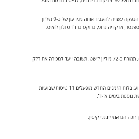
על אף החולשה בשווקים וביטול ההנפקה של חברת מטומי בחודש שעבר, הצליחה חברת בגיר, שבשליטת קרן פימי של ישי דוידי וחברת SG של צביקה ברינבוים, לגייס בבורסת AIM
החברה, שמייצרת ומשווקת חליפות מחויטות, ספגה הפסדים כבדים בעבר, אך הצליחה לעבור לרווח תפעולי בשנתיים האחרונות. ההנפקה עשויה להעביר אותה מגירעון של כ-9 מיליון
הודעה על כך נמסרה יום לאחר שקבוצת דלק דיווחה לבורסה על הסכם למכירת חברת הביטוח האמריקאית, ריפבליק (Republic), תמורת כ-72 מיליון לישט. תשובה ייעד למכירה את דלק
אל על הרחיבה את פעילותה בקו לונדון-תל אביב ומפעילה עד חמש טיסות ביום מישראל לבירת אנגליה, ובסך הכול 27 טיסות בשבוע. בלוח הזמנים החדש מופעלים 11 טיסות שבועיות
וכה הגראמי ייבגני קיסין.