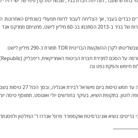
קעות הבריטית TDR תמורת כ-290 מיליון לישט.
 בריטים: נשיא אוניברסיטת אוקספורד פרופ’ אנדרו ד’ המילטון ולפסנתרן ז
___________