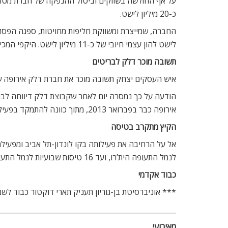
כ-20 מיליון לישט.
לישט להון עצמי חיובי של כ-11 מיליון לישט. היקפי המכירות של בגיר ב-2013 הסתכמו בכ-60 מיליון לישט, מחציתם ממרקס אנד ספנסר, ארקדיה גרופ, ברוקס ברד’רס וג’ון לואיס.
תשובה מוכר דלק לבריטים
איש העסקים יצחק תשובה מוכר את חברת דלק אירופה שבשליטתו לקרן ההש
אירופה כבר בפברואר 2013, מתוך כוונה להתמקד בפעילות חיפוש והפקת נפט וגז.
הקיץ מתקרב בטיסה
לנמל התעופה הית’רו, ועד 16 טיסות שבועיות לנמל התעופה לוטון. בתקופת השיא, בעיקר בחודשים יולי ואוגוסט, תתווסף טיסה יומית נוספת בימים א’-ד’.
כבוד אקדמי
*** אוניברסיטת בן-גוריון תעניק תארי דוקטור כבוד לשני
__________________________________________________
מאירועי