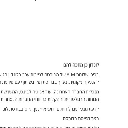
לונדון כן מחכה להם
בכירי שלוחת AIM של הבורסה לניירות ערך
להנפקה מקומית, נערך בבורסת תא, בשיתוף עם פירמת ראיית החשבון והייעוץ העסקי, BDO זיו האפט; HSBC ישראל; 
מנכלית החברה האחרונה, עוד אניטה לבינט, המשמשת גם
הנוחות הרגולטורית וההקלות בדיווחי החברות הנסחרות 
לדעת מנכל מגדל חיתום, רועי אייזנמן, גיוס בבורסת לונד
בגיר מגייסת בבורסה