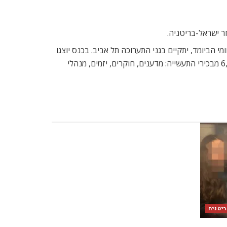
 הביומד, יתקיים בגני התערוכה תל אביב. בכנס יוצגו
טכנולוגיות, מוצרים חדשים ופיתוחים אחרונים בתחום מהארץ ומהעולם. לכנס, שמתקיים זו השנה ה-13, צפויים להגיע יותר מ-6,000 מבכירי התעשייה: מדענים, חוקרים, יזמים, מנהלי
יטניה