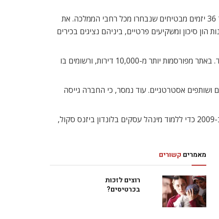
חברת הסטארט-אפ פלאט קלאב (Flat Club), שיזמיה הם הישראלים ניצן יודן ותומר קליש, נבחרה להשתתף באירוע מיוחד לכבוד 36 יזמים מבטיחים שנבחרו מכל רחבי הממלכה. את
רוע הוזמנו גם 200 מראשי המשק בבריטניה, מנהלי קרנות הון סיכון ומשקיעים פרטיים, ביניהם נציגים בכירים
פלאט קלאב מפעילה אתר אינטרנט להשכרת דירות לטווח קצר – בין לילה אחד לחצי שנה, עם אורך שכירות ממוצע של חודש אחד. באתר מפורסמות יותר מ-10,000 דירות, ורשומים בו
מים דיונים מתקדמים עם כמה משקיעים ושותפים אסטרטגיים. עוד נמסר, כי החברה גייסה
ניצן יודן (35), מייסד ומנכל פלאט קלאב, עבד במחלקה הפיננסית של בנק הפועלים וחלם על קריירה בנקאית. הוא הגיע ללונדון ב-2009 כדי ללמוד מינהל עסקים בלונדון ביזנס סקול,
מאמרים
קשורים
רוצים לזכות
בכרטיסים?