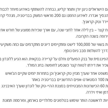
האירוע, שנערך בארמון סנט ג’יימס, אירח הדוכס מיורק, הנסיך אנדרו. לאי
ירד וטק-קראנץ’.
מהחברה נמסר כי בעקבות החשיפה באירוע נסגרו הזמנות בשווי של 100,000 לישט ומתקיי
פט אחד שערך מגזין טק-קראנץ’ וכן בתחרות יזמים שקיים הג’ואיש
כרוניקל. בחודש אוקטובר האחרון נכללה החברה ברשימת 100 הסטארט-אפים החדשניים בבריטניה באתר
www.startups.co.uk, ובחודש אפריל נכלל יודן ברשימת 60 הכישרונות המבטיחים בסצנת ההיי-טק של לונדון שערך האיבנינג
 ואיזי וידרה.
ות: לראשונה הותר שימוש בטלפונים סלולריים בארמון, ופורסמה תמונת