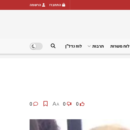
התחברו
הרשמה
לוח משרות
תרבות
לוח נדל”ן
0
A
0
0
A