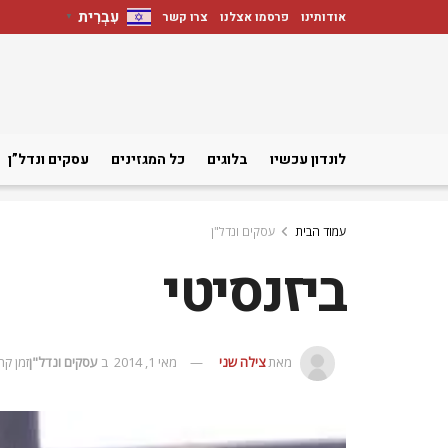
עִבְרִית
אודותינו
פרסמו אצלנו
צרו קשר
▼
לונדון עכשיו
בלוגים
כל המגזינים
עסקים ונדל”ן
עמוד הבית
עסקים ונדל"ן
ביזנסיטי
מאת
צילה שני
מאי 1, 2014
ב
עסקים ונדל"ן
זמן קריאה: 1