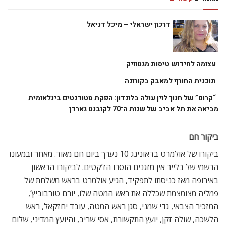
דרכון ישראלי – מיכל דניאל
עצומה לחידוש טיסות מגטוויק
תוכנית החורף למאבק בקורונה
“קרום” של חנוך לוין עולה בלונדון: הפקת סטודנטים בינלאומית
מביאה את תל אביב של שנות ה־70 לקובנט גארדן
ביקור חם
ביקורו של אולמרט בדאונינג 10 נערך ביום חם מאוד. מאחר ובמעונו
הרשמי של בלייר אין מזגנים הוסרו הז’קטים. לביקורו הראשון
באירופה מאז כניסתו לתפקיד, הגיע אולמרט בראש משלחת של
פמליה מצומצמת שכללה את ראש המטה שלו, יורם טורבוביץ’,
המזכיר הצבאי, גדי שמני, סגן ראש המטה, עובד יחזקאל, ראש
הלשכה, שולה זקן, יועץ התקשורת, אסי שריב, והיועץ המדיני, שלום