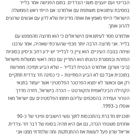
הבריטי ועם יועצים משני הצדדים. בתום הפגישה אמר בלייר
במסיבת עיתונאים משותפת עם אולמרט: אם הייתי ראש הממשלה
הישראלי הייתי מאמץ את אותה מדיניות שלא לדון עם אנשים שרוצים
להרוג אותך.
אולמרט מסר לעיתונאים הישראלים כי הוא מרוצה מהמפגש עם
בלייר. אני מרוצה הרבה יותר מכפי שהערכתי שאהיה, אמר ערכנו
שיחה בגובה העיניים. הוא ציין כי לבלייר יש ידע רחב וניסיון בסוגיות
המזהת ובמסגרת כהונתו הוא התדיין עם כמה ראשי ממשלות מישראל
(ביבי ושרון). אולמרט הבטיח לבלייר – שלא הביע תמיכה מפורשת
בתוכנית אבל גם לא הביע הסתייגות – כי נסיגה חד צדדית תתקיים
רק אם וכאשר לא ימצא הפרטנר הפלסטיני אשר יעמוד בתנאי
הקהילה הבינלאומית והקוורטט – הכרה בישראל, חזרה מדרך
הטרור ועמידה בהסכמים עליהם חתמו הפלסטינים עם ישראל מאז
אוסלו ב-1993.
תוכניתו מדברת בהתכנסות לתוך גושי הישובים ופינוי של כ-90
אחוזים משטחי הגדה, גם אם היא תהיה בסופו של דבר חד-צדדית.
אריאל שרון פעל לעשות את ההתנתקות. ומה שלמדתי ממנו אני