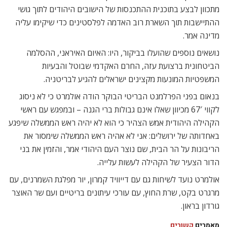
מתכוון לבצע בתוכנית ההתכנסות של הישובים היהודים לתוך גושי
ההתיישבות תוך השארת רוב האדמה לפלסטינים כדי שיקימו עליה
מדינה אמר.
נושאים נוספים שהועלו בביקור, היו: האיום האיראני, ההסלמה
הביטחונית ברצועת עזה, החרם האקדמי שבוטל והבעיות
המשפטיות המונעות מקצינים ישראלים להגיע לבריטניה.
בנאום בפני הפרלמנט הבריטי הבוקר הודה אולמרט כי לא ניסוג
לקווי 67′ מכיוון שאלו אינם גבולות ברי הגנה – ובמפגש עם ראשי
הקהילה היהודית אמש הצהיר כי הוא לא יהיה ראש הממשלה שיפגע
באחדותה של ירושלים: אני לא אהיה ראש הממשלה שימסור את
הריבונות על הר הבית, שם נוצר העם היהודי אמר, והזמין את בני
הדור הצעיר של הקהילה לעשות עלייה.
אולמרט נועד לשיחות גם עם דייוויד קמרון, יור מפלגת השמרנים, עם
מרגרט בקט, שרת החוץ, עם עורכי עיתונים בריטיים ועם שר האוצר
גורדון בראון.
מאמרים
קשורים