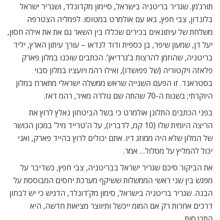
תורג’מן. שגריר בריטניה בישראל, סיימון מקדונלד, ושגריר ישראל
בלונדון, צבי חפץ, באו עם אולמרט במטוסו. לפמליה הצטרפה
משלחת של עיתונאים בכירים שכללו בין השאר גם את את אילה חסון,
יעל דן, שמעון שיפר, בן כספית ודוד לנדאו – עורך עיתון הארץ, יליד
בריטניה, שהוזמן להרצות ב’גרדיאן’. הכתבים שוכנו במלון פארק
פלאזה ויקטוריה (של פפושדו), ואילו רהמ ויועציו במלון סבוי
בסטראנד. זו הפעם השנייה שראש ממשלה ישראלי מתארח במלון
היוקרתי; בשנות ה-70 שהתה שם גולדה מאיר, רהמ דאז.
בפני הכתבים התלונן אולמרט כי בשל הביטחון נאלץ לרוץ את
הריצה היומית שלו (10 קמ, לדבריו), על ה’טרייד מיל’ במכון הכושר
של המלון שלא היה ממוזג דיו. אתם יכולים לרוץ בהייד פארק, ואני
יכול להמליץ על מסלול… אמר.
את הביקור סיכם שגריר ישראל בבריטניה, צבי חפץ, כשדיבר על
מפגש בין שני ראשי הממשלות ששיקף מערכת יחסים המבוססת על
הבנה. שגריר בריטניה בישראל, סימון מק’דונלד, הדגיש כי יש לבחון
דרכים אחרות רק אם המומ ייכשל ותיווצר מציאות חדשה, היא
התכנסות.