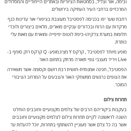
ובימה, אור וצליל, בסמטאות הציוריות ובאתרים הייחודיים והמסלולים
המרכזיים ברחבי העיר העתיקה בירושלים.
רחבת שער יפו בכניסה לפסטיבל מעוצבת בציפורי אור עדינות כנף 
מרקדות עם הרוח ובכדורים ענקיים מוארים, מלאים ביצורים ולוכדי
חלומות במערת צדקיהו-כיפת לוטוס יפיפייה ומוארת עם מאות עלי
כותרת.
מופע מיוחד לפסטיבל , קרקס Y מציג:מופע- Q קרקס רוק סוחף ב-
Live ויריד מעצבי גופי תאורה מרתק בתחום האור.
הפסטיבל, חגיגה אמנותית-חושית רבת רושם וקסומה אשר משאירה
את הצופים נרגשים ממשחקי האור והצבעים על המרחב הציבורי
המוכר.
תחרות צילום
בעקבות ביקוריהם הרבים של צלמים מקצועיים וחובבים הוחלט
השנה לראשונה לקיים תחרות צילום לצלמים מקצועיים וחובבים
אשר בה כל צלם אשר מעוניין להשתתף בתחרות, יוכל להעלות עד