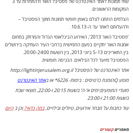
שתי תמונות לאתר האינטרנט של פסטיבל האור ולהתחרות על 3
המקומות הראשונים.
הצלמים הוזמנו לצלם באופן חופשי תמונות מתוך הפסטיבל –
ולהעלותם לאתר עד ה-10.6.13.
‘פסטיבל האור 2013’, האירוע הבינלאומי הגדול והמרתק בתחום
אמנות האור יתקיים בפעם החמישית ברחבי העיר העתיקה בירושלים
בין התאריכים 5-13 ביוני 2013, בין השעות 20:00-24:00.
הפסטיבל מיועד לכל הגילאים. הכניסה חופשית.
אתר האינטרנט של הפסטיבל http://lightinjerusalem.org.il
מופע Qהזמנת כרטיסים : בימות- 6226* או ב
אתר האינטרנט
מועדי המופעים:ימים א’-ה’ בשעות 20:15 ו-22:00, מוצאי שבת
בשעות 21:00 ו-23:00
עוד כתבות על מבחר אירועים, טיולים ובילויים,
במה כדאי?
וכן ב
היום
מאמרים
קשורים