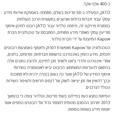
כ-400 אלף שקל.
JATO, הפעילה ב-50 מדינות בעולם, מתמחה באספקת שירותי מידע
עסקי עבור חברות גדולות וארגונים בתעשיית הרכב העולמית.
במסגרת פרויקט זה, פיתחה טלדור עבור JATO רובוט למיכון איסוף
מודיעין עסקי מאתרי מידע פתוחים, המתבסס על טכנולוגיית חברת
Kapow המיוצגת על ידי חברת טלדור.
הטכנולוגיה של Kapow מאפשרת לסרוק ולאסוף באמצעות רובוטים
חכמים, מידע הזמין באינטרנט ברשתות חברתיות, פורומים, בלוגים,
אתרי אינטרנט וחדרי צ’אט ולאחר מכן למיינם, ולהציג נתונים אלה
בהתאם להעדפות המשתמש. הרובוט יביא לאוטומציה בשירותי
איסוף המידע של JATO שעד כה נעשו בצורה ידנית ולא ממוכנת
ובכך להאיץ את זמן יציאה לשוק של דגמים חדשים ולשיפור השירות
הכולל לצרכנים.
הפיתוח נמצא כעת בפיילוט בשתי מדינות, וטלדור צופה כי בהמשך
2013 יתרחב ההסכם מהותית למספר גדול של רובוטים נוספים אשר
יאספו מידע בשפות נוספות.