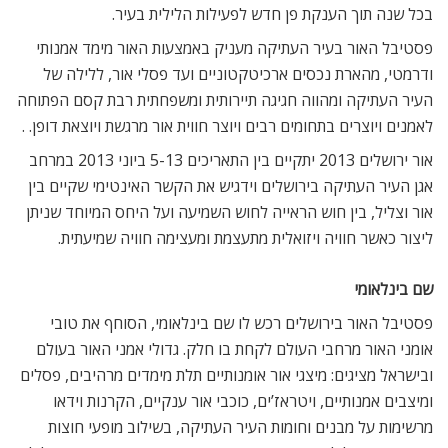
בכל שנה תוך הענקת פן חדש לפעילות הלילית בעיר.
פסטיבל האור בעיר העתיקה מעניק באמצעות האור מימד אמנותי
ודרמטי, מהארת נכסים ארכיטקטוניים ועד פסלי אור, ללילה של
העיר העתיקה ומהווה חגיגה תיירותית ומשפחתית רבת קסם הפתוחה
לאמנים ויוצרים בתחומים רבים ויוצר חווית אור מרגשת ויוצאת דופן. .
אור ירושלים 2013 יתקיים בין התאריכים 5-13 ביוני 2013 במרחב
אגן העיר העתיקה בירושלים וידגיש את הקשר האינטימי שקיים בין
אור וצליל, בין חוש הראייה לחוש השמיעה ועל היחס המיוחד שניתן
ליצור כאשר חוויה ויזואלית מתעצמת ומעצימה חוויה שמיעתית.
שם בינלאומי
פסטיבל האור בירושלים רכש לו שם בינלאומי, הסוחף את טובי
אומני האור מרחבי העולם לקחת בו חלק. גדולי אמני האור בעולם
ובישראל מציגים: מיצגי אור אומנותיים תלת מימדים מרהיבים, פסלים
ומיצבים אמנותיים, ויטראז’ים, כוכבי אור ענקיים, הקרנות וידאו
מרשימות על מבנים וחומות העיר העתיקה, בשילוב מופעי חוצות