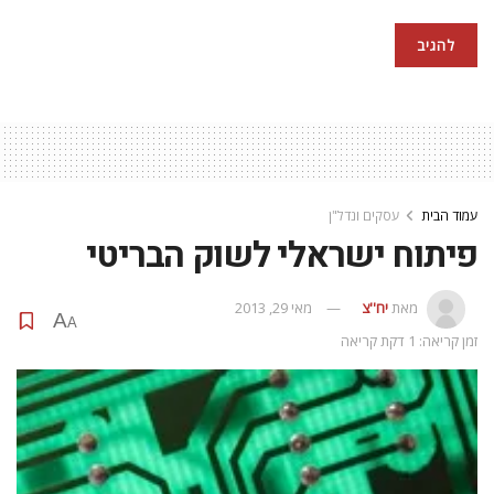
עמוד הבית
עסקים ונדל"ן
פיתוח ישראלי לשוק הבריטי
מאת
יח''צ
מאי 29, 2013
A
A
זמן קריאה: 1 דקת קריאה