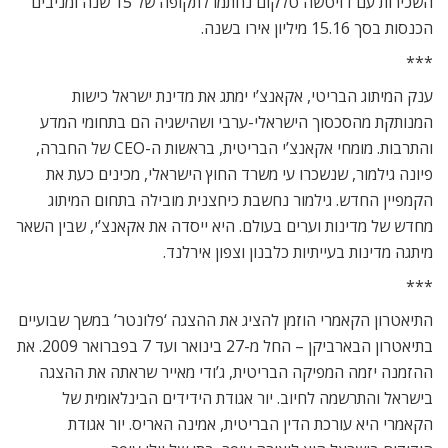
השכירות עם דויטשה טלקום נחתמו לתקופה של 15 שנה ומניבים
הכנסות בסך 15.16 מיליון אירו בשנה.
***
ענק המיתוג הבריטי, אקאנצ’י ימתג את מדינת ישראל כישות
המנותקת מהסכסוך הישראלי-ערבי ושהישגיה הם בתחומי המדע
והתרבות. מומחי אקאנצ’י הבריטית, בראשות ה-CEO של החברה,
פיונה גילמור, שנשכרו עי משרד החוץ הישראלי, מכינים כעת את
הקמפיין החדש. גילמור נחשבת כיחצנית מובילה בתחום המיתוג
מחדש של מדינות וערים בעולם. היא ייסדה את אקאנצ’י, שבין השאר
מיתגה מדינות בעייתיות כלבנון וצפון אירלנד.
***
התיאטרון הקאמרי הוזמן להציג את ההצגה ‘פלונטר’ במשך שבועיים
בתיאטרון הבארביקן – החל מ-27 בינואר ועד 7 בפברואר 2009. את
ההזמנה יזמה המפיקה הבריטית, ג’ודי מאייר שראתה את ההצגה
בישראל והתרשמה לחיוב. יור אגודת הידידים הבינלאומית של
הקאמרי היא עורכת הדין הבריטית, אמינה האריס. יור אגודת