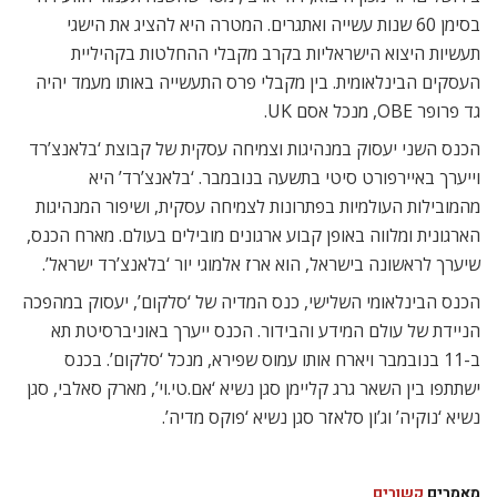
בסימן 60 שנות עשייה ואתגרים. המטרה היא להציג את הישגי
תעשיות היצוא הישראליות בקרב מקבלי ההחלטות בקהיליית
העסקים הבינלאומית. בין מקבלי פרס התעשייה באותו מעמד יהיה
גד פרופר OBE, מנכל אסם UK.
הכנס השני יעסוק במנהיגות וצמיחה עסקית של קבוצת ‘בלאנצ’רד
וייערך באיירפורט סיטי בתשעה בנובמבר. ‘בלאנצ’רד’ היא
מהמובילות העולמיות בפתרונות לצמיחה עסקית, ושיפור המנהיגות
הארגונית ומלווה באופן קבוע ארגונים מובילים בעולם. מארח הכנס,
שיערך לראשונה בישראל, הוא ארז אלמוגי יור ‘בלאנצ’רד ישראל’.
הכנס הבינלאומי השלישי, כנס המדיה של ‘סלקום’, יעסוק במהפכה
הניידת של עולם המידע והבידור. הכנס ייערך באוניברסיטת תא
ב-11 בנובמבר ויארח אותו עמוס שפירא, מנכל ‘סלקום’. בכנס
ישתתפו בין השאר גרג קליימן סגן נשיא ‘אם.טי.וי’, מארק סאלבי, סגן
נשיא ‘נוקיה’ וג’ון סלאזר סגן נשיא ‘פוקס מדיה’.
מאמרים
קשורים