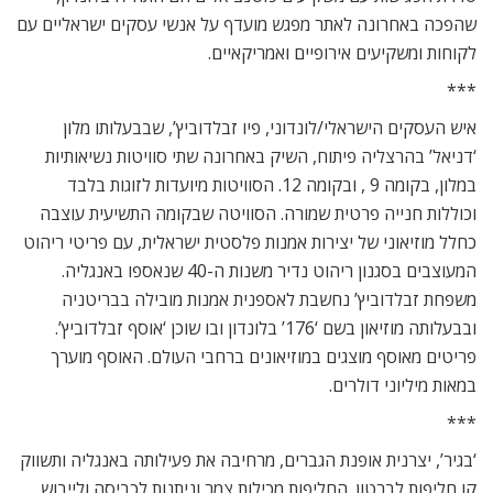
שהפכה באחרונה לאתר מפגש מועדף על אנשי עסקים ישראליים עם
לקוחות ומשקיעים אירופיים ואמריקאיים.
***
איש העסקים הישראלי/לונדוני, פיו זבלדוביץ’, שבבעלותו מלון
‘דניאל’ בהרצליה פיתוח, השיק באחרונה שתי סוויטות נשיאותיות
במלון, בקומה 9 , ובקומה 12. הסוויטות מיועדות לזוגות בלבד
וכוללות חנייה פרטית שמורה. הסוויטה שבקומה התשיעית עוצבה
כחלל מוזיאוני של יצירות אמנות פלסטית ישראלית, עם פריטי ריהוט
המעוצבים בסגנון ריהוט נדיר משנות ה-40 שנאספו באנגליה.
משפחת זבלדוביץ’ נחשבת לאספנית אמנות מובילה בבריטניה
ובבעלותה מוזיאון בשם ‘176’ בלונדון ובו שוכן ‘אוסף זבלדוביץ’.
פריטים מאוסף מוצגים במוזיאונים ברחבי העולם. האוסף מוערך
במאות מיליוני דולרים.
***
‘בגיר’, יצרנית אופנת הגברים, מרחיבה את פעילותה באנגליה ותשווק
קו חליפות לברטון. החליפות מכילות צמר וניתנות לכביסה ולייבוש