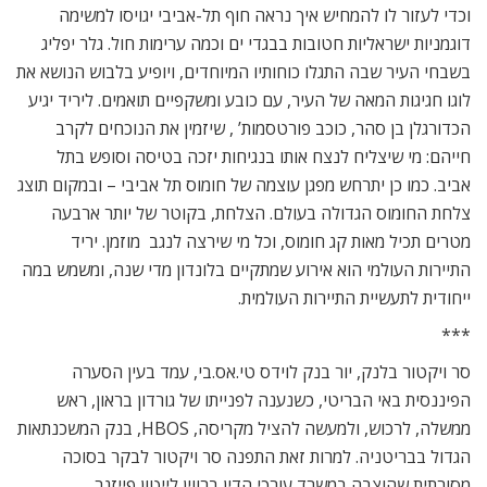
וכדי לעזור לו להמחיש איך נראה חוף תל-אביבי יגויסו למשימה
דוגמניות ישראליות חטובות בבגדי ים וכמה ערימות חול. גלר יפליג
בשבחי העיר שבה התגלו כוחותיו המיוחדים, ויופיע בלבוש הנושא את
לוגו חגיגות המאה של העיר, עם כובע ומשקפיים תואמים. ליריד יגיע
הכדורגלן בן סהר, כוכב פורטסמות’ , שיזמין את הנוכחים לקרב
חייהם: מי שיצליח לנצח אותו בנגיחות יזכה בטיסה וסופש בתל
אביב. כמו כן יתרחש מפגן עוצמה של חומוס תל אביבי – ובמקום תוצג
צלחת החומוס הגדולה בעולם. הצלחת, בקוטר של יותר ארבעה
מטרים תכיל מאות קג חומוס, וכל מי שירצה לנגב  מוזמן. יריד
התיירות העולמי הוא אירוע שמתקיים בלונדון מדי שנה, ומשמש במה
ייחודית לתעשיית התיירות העולמית.
***
סר ויקטור בלנק, יור בנק לוידס טי.אס.בי, עמד בעין הסערה
הפיננסית באי הבריטי, כשנענה לפנייתו של גורדון בראון, ראש
ממשלה, לרכוש, ולמעשה להציל מקריסה, HBOS, בנק המשכנתאות
הגדול בבריטניה. למרות זאת התפנה סר ויקטור לבקר בסוכה
מסורתית שהוצבה במשרד עורכי הדין ברווין לייטון פייזנר,