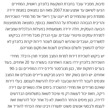
סיבות, מסביר עובד בחברת השקעות בלונדון. ראשית, המחירים
הגיעו לשיאם עד אמצע שנת 2007 ומאז הם נמצאים במגמת ירידה
מתמדת כיוון שהמחירים לא ייצגו ערך ריאלי אל מול מחירי השכירויות
והריבית הגבוהה המוטלת על ההלוואות. בנוסף, כתוצאה מהתפוצצות
הבועה העסקית, חלה ירידה משמעותית בפעילות הכלכלית שמביאה
לסגירת עסקים ופיטורי עובדים. ענף הנדלן סובל מירידה בביקוש
למשרדים, ועובדים שהרשו לעצמם לשכור דירות יקרות בלונדון לא
יכולים להמשיך ולשלם ונאלצים לשנות את מקום מגוריהם.
יש ביקוש לשכירת דירות למרות המצב מסביר תורן-היבלר. מחירי
השכירות בלונדון ירדו בשנה האחרונה בעשרה עד 20 אחוזים, בעוד
בערים רחוקות יותר, כגון מנצ’סטר ולידס ירדו המחירים גם ב-90
אחוזים. יש היום בשוק יותר היצע מביקוש ודיירים מנצלים את המצב
ומנסים לעבור לדירות שבעבר לא יכלו להרשות לעצמם. בעלי דירות
שאינם מורידים את מחירי ההשכרה בימים אלה נשארים עם דירה
ריקה, וזאת יכול לעשות רק מי שיכול לשאת בתשלומים הנדרשים
לדירה, כגון מיסים והחזר הלוואות. לא כל אחד יכול להרשות זאת
לעצמו ולבסוף אנשים פשוט יתעוררו ויבינו שזה הכרחי להוריד את