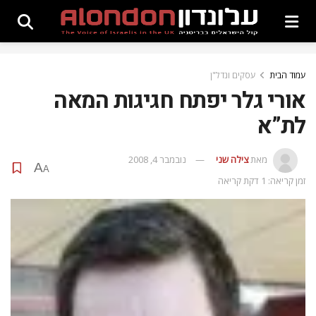
עמוד הבית
עסקים ונדל"ן
אורי גלר יפתח חגיגות המאה
לת”א
מאת
צילה שני
נובמבר 4, 2008
A
A
זמן קריאה: 1 דקת קריאה