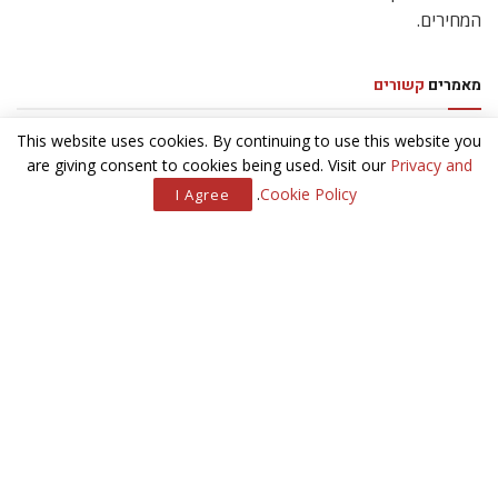
המחירים.
מאמרים
קשורים
This website uses cookies. By continuing to use this website you
מייאוש לאישוש
are giving consent to cookies being used. Visit our
Privacy and
.
Cookie Policy
I Agree
חברת התעופה מונרך תטוס לשני יעדים בישראל
בואו לתמוך בנבחרת ישראל מול וויילס
מנות מארץ הפלאות – חוויות ממסעדת ”הברווז השמן”
מורי פאנה, ממשרד התיווך ‘קינגסלי’ס’ בגולדרס גרין, מתייחס לשוק
המכירות הנדלן ואומר כי הוא משותק, בעיקר משום שהמוכרים לא
מוכנים להוריד את המחיר ורובם מעדיפים שלא למכור כלל או
להשכיר את הנכס עד שהשוק יתאושש. לעומת זאת, שוק השכירויות
פעיל מאוד, בעיקר כשמדובר בדירות קטנות של שניים עד שלושה