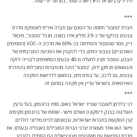
הידידים בישראל היא ליאורה עופר, בתו של יולי עופר.
***
חברת ‘טמבור’ חתמה על הסכם עם חברה אירית לאספקת סדרת
צבעים בהיקף של כ-3.9 מיליון אירו בשנה. מנכל ‘טמבור’, מיכאל
דיין, מסר שטמבור והפחיתה בכ-60% את מרכיב ה-VOC (הממיסים
האורגניים) בצבעי המים, כדי להקטין את הפגיעה הסביבתית של
הצבע. טמבור תציג למעלה מ-40 צבעים המתאימים לבנייה ירוקה
והנושאים תו תקן ירוק. ‘טמבור’ הינה מהחברות המובילות בהחדרת
צבעים, גם לרכב, על בסיס מים, בהתאם לדרישות התקינה
האירופאית. בישראל עדיין אין תקינה בתחום זה
***
דני גילרמן לשעבר שגריר ישראל באום, מתיו ברונפמן, בעל גרעין
השליטה בבנק דיסקונט ושולם פישר- שותפו של ברונפמן מקימים
קרן השקעות בחברות ישראליות, ובכוונתם לגייס מיליוני דולרים.
פישר הוא אחד מעשרת יצרני הנרות המובילים באנגליה ובעולם. את
סדרת הפגישות עם משקיעים פוטנציאלים הם התחילו בלונדון,