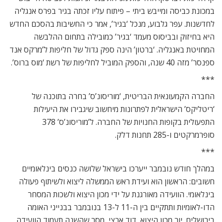
במכונת כביסה ומייבש ביתי – פיתוח עליו זכתה בגיר בפרס אנגליה
לחדשנות. עפר גלבוע, מנכל ‘בגיר’, אמר כי החשיבות בהסכם החדש
היא בחיזוק ובביסוס מעמד ‘בגיר’ כמובילה בתחום ההלבשה
המחויטת באנגליה. ‘ברטון’ הינה ספק גדול של חליפות ל’מרקס אנד
ספנסר’ מזה 40 שנה, והספק המוביל לחליפות של רשת ‘מוס ברוס’.
***
החברה הקמעונאית הבריטית, ‘מוריסונ’ס’ בחרה בתוכנה של
‘ריטליקס’ הישראלית לפתרונות מיחשוב שיגבירו את היעילות
התפעולית בקופות החנויות של החברה. ל’מוריסונ’ס’ 378
סופרמרקטים ו-285 תחנות דלק.
***
במהלך חודש נובמבר ייערכו בישראל שלושה כנסים בינלאומיים
חשובים: הראשון הוא ועידת ראש הממשלה ליצוא ולשיתוף פעולה
בינלאומי. הוועידה מאורגנת על ידי מכון היצוא ולשכות המסחר
הדו-לאומיות ותתקיים בין ה-11 ל-13 בנובמבר בבנייני האומה
בירושלים. יור מכון היצוא, דוד ארצי, מסר שהשנה תעמוד הוועידה