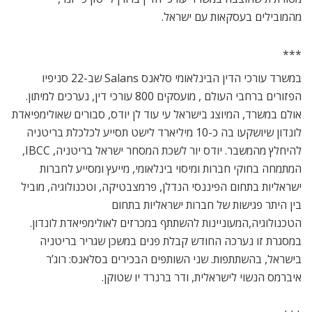
מהמובילים בעסקאות עם ישראל.
***
במשרד עורכי הדין הבינלאומי סלאנס Salans שב-22 סניפיו
הפזורים ברחבי העולם , מועסקים 800 עורכי דין, נערכים למיתון.
אולם במשרד, המיוצג בישראל עי עוד לן יודס, סבורים שאולימפיאדת
לונדון שיושקעו בה כ-10 מיליארד לישט תסייע לכלכלת בריטניה
להיחלץ מהמשבר. יודס יור לשכת המסחר ישראל בריטניה, IBCC,
המתמחה בחוקי חברות ומיסוי בינלאומי, מייעץ ומסייע לחברות
ישראליות בתחום הפיננסי הנדלן, פרמצבטיקה, וטכנולוגיה, מוביל
בין היתר פגישות של חברות ישראליות בתחום
הטכנולוגיה,המעוניינות להשתתף במכרזים לאולימפיאדת לונדון.
במסגרת זו נערכה החודש קבלת פנים במשכן שגריר בריטניה
בישראל, בהשתתפות. שני השותפים הבכירים בסלאנס: רוג’ר
איברמס הנשוי לישראלית, ודר ברנרד יו שטוקן.