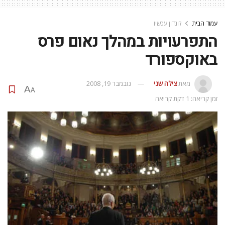
עמוד הבית
לונדון עכשיו
התפרעויות במהלך נאום פרס
באוקספורד
מאת
צילה שני
נובמבר 19, 2008
A
A
זמן קריאה: 1 דקת קריאה