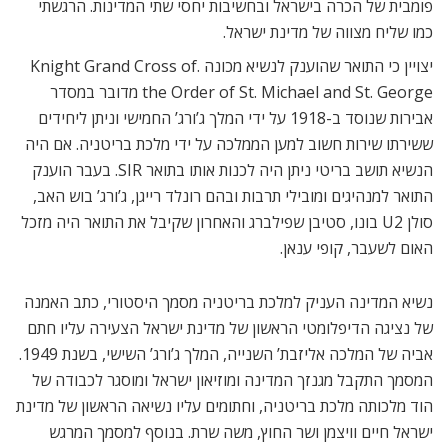
פומבית של הכרה בישראל ובחשיבות יחסי שתי המדינות. הרגשתי
כמו שליח מצווה של מדינת ישראל.
יצויין כי התואר שהוענק לנשיא מכונה .Knight Grand Cross of
the Order of St. Michael and St. George מדובר במסדר
אבירות שנוסד ב-1918 על ידי המלך ג’ורג’ החמישי וניתן ליחידים
ששירתו שירות חשוב למען הממלכה על ידי מלכת בריטניה. אם היה
הנשיא תושב בריטי ניתן היה לכנות אותו בתואר SIR. בעבר הוענק
התואר למנהיגים ומובילי תרבות ובהם רונלד רייגן, ג’ורג’ בוש האב,
סולן U2 בונו, סטיבן שפילברג והאחרון שקיבל את התואר היה מזכל
האום לשעבר, קופי ענאן.
נשיא המדינה העניק למלכת בריטניה מסמך היסטורי, כתב האמנה
של נציגה הדיפלומטי הראשון של מדינת ישראל הצעירה עליו חתם
אביה של המלכה אליזבת’ השנייה, המלך ג’ורג’ השישי, בשנת 1949.
המסמך התקבל מגנזך המדינה ומוזיאון ישראל ומוסגר לכבודה של
הוד מלכותה מלכת בריטניה, וחתומים עליו נשיאה הראשון של מדינת
ישראל חיים וויצמן ושר החוץ, משה שרת. בנוסף למסמך המרגש