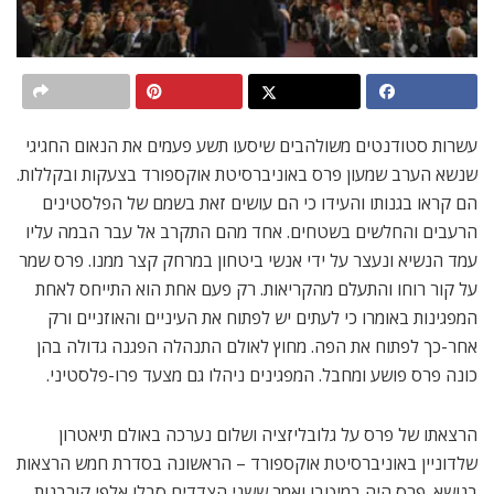
עשרות סטודנטים משולהבים שיסעו תשע פעמים את הנאום החגיגי
שנשא הערב שמעון פרס באוניברסיטת אוקספורד בצעקות ובקללות.
הם קראו בגנותו והעידו כי הם עושים זאת בשמם של הפלסטינים
הרעבים והחלשים בשטחים. אחד מהם התקרב אל עבר הבמה עליו
עמד הנשיא ונעצר על ידי אנשי ביטחון במרחק קצר ממנו. פרס שמר
על קור רוחו והתעלם מהקריאות. רק פעם אחת הוא התייחס לאחת
המפגינות באומרו כי לעתים יש לפתוח את העיניים והאוזניים ורק
אחר-כך לפתוח את הפה. מחוץ לאולם התנהלה הפגנה גדולה בהן
כונה פרס פושע ומחבל. המפגינים ניהלו גם מצעד פרו-פלסטיני.
הרצאתו של פרס על גלובליזציה ושלום נערכה באולם תיאטרון
שלדוניין באוניברסיטת אוקספורד – הראשונה בסדרת חמש הרצאות
בנושא. פרס היה במיטבו ואמר ששני הצדדים סבלו אלפי קורבנות.