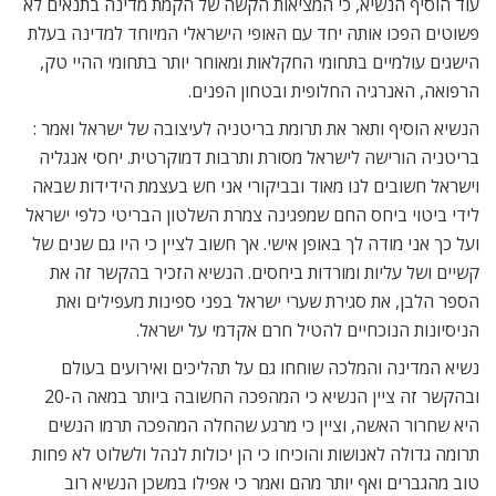
עוד הוסיף הנשיא, כי המציאות הקשה של הקמת מדינה בתנאים לא
פשוטים הפכו אותה יחד עם האופי הישראלי המיוחד למדינה בעלת
הישגים עולמיים בתחומי החקלאות ומאוחר יותר בתחומי ההיי טק,
הרפואה, האנרגיה החלופית ובטחון הפנים.
הנשיא הוסיף ותאר את תרומת בריטניה לעיצובה של ישראל ואמר :
בריטניה הורישה לישראל מסורת ותרבות דמוקרטית. יחסי אנגליה
וישראל חשובים לנו מאוד ובביקורי אני חש בעצמת הידידות שבאה
לידי ביטוי ביחס החם שמפגינה צמרת השלטון הבריטי כלפי ישראל
ועל כך אני מודה לך באופן אישי. אך חשוב לציין כי היו גם שנים של
קשיים ושל עליות ומורדות ביחסים. הנשיא הזכיר בהקשר זה את
הספר הלבן, את סגירת שערי ישראל בפני ספינות מעפילים ואת
הניסיונות הנוכחיים להטיל חרם אקדמי על ישראל.
נשיא המדינה והמלכה שוחחו גם על תהליכים ואירועים בעולם
ובהקשר זה ציין הנשיא כי המהפכה החשובה ביותר במאה ה-20
היא שחרור האשה, וציין כי מרגע שהחלה המהפכה תרמו הנשים
תרומה גדולה לאנושות והוכיחו כי הן יכולות לנהל ולשלוט לא פחות
טוב מהגברים ואף יותר מהם ואמר כי אפילו במשכן הנשיא רוב