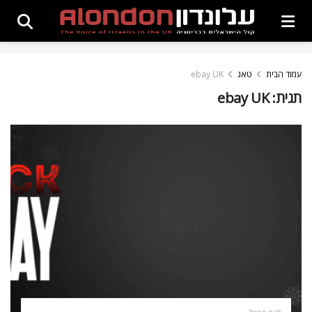
עמוד הבית
טאג
ebay UK
תגית:
ebay UK