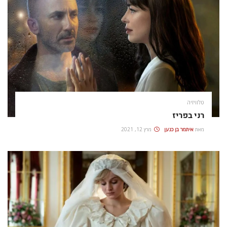
טלוויזיה
רני בפריז
מאת
איתמר בן כנען
מרץ 12, 2021