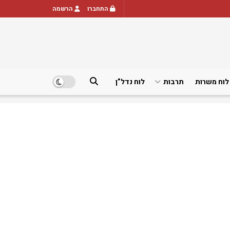
התחברו
הרשמה
לוח משרות
תרבות
לוח נדל”ן