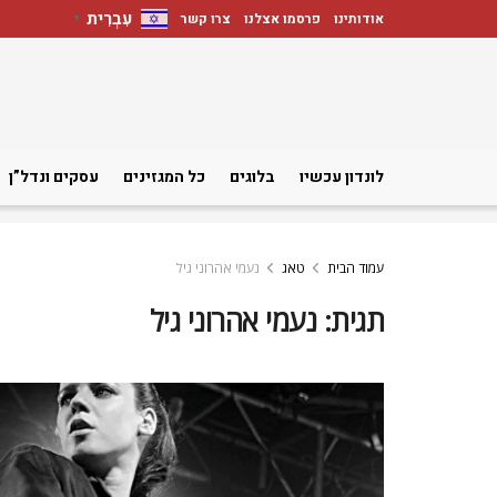
עִבְרִית
אודותינו
פרסמו אצלנו
צרו קשר
▼
לונדון עכשיו
בלוגים
כל המגזינים
עסקים ונדל”ן
עמוד הבית
טאג
נעמי אהרוני גיל
תגית:
נעמי אהרוני גיל