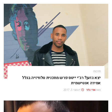
תרבות
יצא גזען? רג׳י ייטס פרש מתכנית טלוויזיה בגלל
אמירה אנטישמית
מאת
אודי גלזר
דצמבר 5, 2017