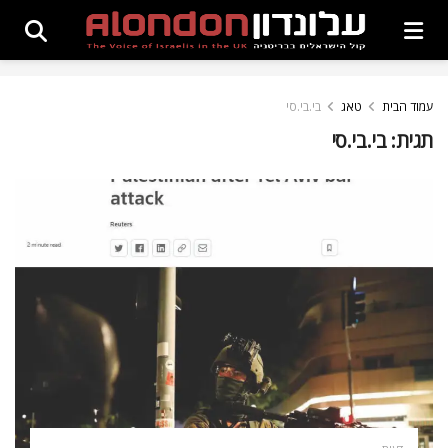
עמוד הבית
טאג
בי.בי.סי
תגית:
בי.בי.סי