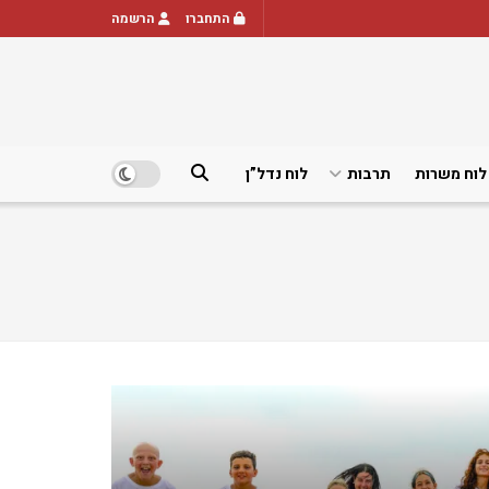
התחברו
הרשמה
לוח משרות
תרבות
לוח נדל”ן