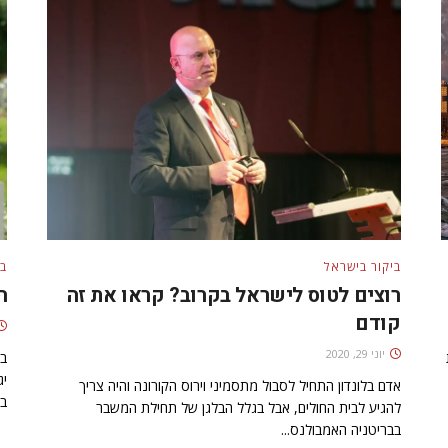
ביקור בישראל
בי
רוצים לטוס לישראל בקרוב? קראו את זה
ה
קודם
יוני 29, 2020
בח
יג
אדם בלונדון התחיל לסבול מתסמיני וירוס הקורונה והיה צריך
בא
להגיע לבית החולים, אבל בגלל הבלגן של תחילת המשבר
בבריטניה האמבולנס...