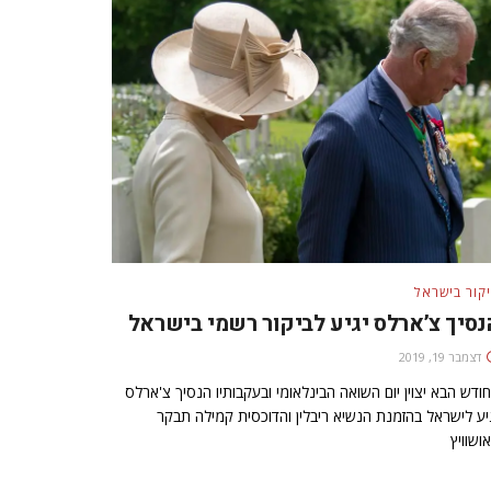
קור בישראל
נסיך צ’ארלס יגיע לביקור רשמי בישראל
דצמבר 19, 2019
ודש הבא יצוין יום השואה הבינלאומי ובעקבותיו הנסיך צ'ארלס
יע לישראל בהזמנת הנשיא ריבלין והדוכסית קמילה תבקר
ושוויץ