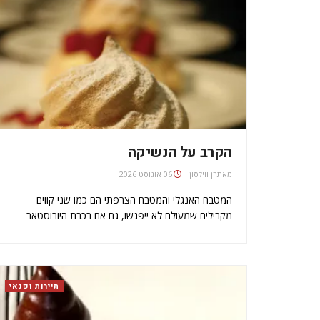
הקרב על הנשיקה
מאת
06 אוגוסט 2026
המטבח האנגלי והמטבח הצרפתי הם כמו שני קווים
מקבילים שמעולם לא ייפגשו, גם אם רכבת היורוסטאר
תגמע את מרחק התעלה בין המדינות בארבע דקות. אבל
ברוח האולימפיאדה, נעמיד למבחן קינוחי קיץ מרעננים
המבוססים על קציפות חלבונים של אוכלי הצפרדעים
לעומת…
תיירות ופנאי