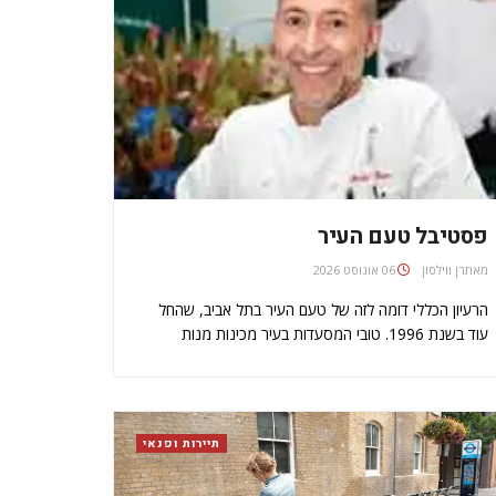
פסטיבל טעם העיר
מאת
06 אוגוסט 2026
הרעיון הכללי דומה לזה של טעם העיר בתל אביב, שהחל
עוד בשנת 1996. טובי המסעדות בעיר מכינות מנות
קטנות, שמתומחרות בהתאם, ומאפשרות לכל באי
הפסטיבל לטעום מהמטבח העילי שלהן, בדרך כלל בצלחות
וסכום מפלסטיק. זו אולי לא החוויה הקולינרית הגדולה…
תיירות ופנאי