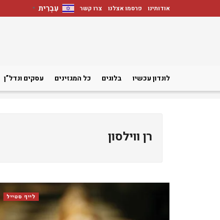
עִבְרִית
אודותינו
פרסמו אצלנו
צרו קשר
▼
לונדון עכשיו
בלוגים
כל המגזינים
עסקים ונדל”ן
לייף סטייל