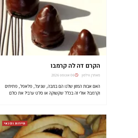
הקרם דה לה קרמבו
מאת
06 אוגוסט 2026
האם אבות המזון שלנו הם במבה, שניצל, פלאפל, פתיתים
וקרמבו? אולי זה בכלל שקשוקה או סלט ערבי? את כולם
ניתן להשיג בלונדון, ולמרות זאת עדיין יש לנו געגועים
קולינריים לארץ.קיימות מגוון השפעות ישראליות על תחום
המסעדנות בלונדון. אנשים מוכשרים לימדו…
תיירות ופנאי