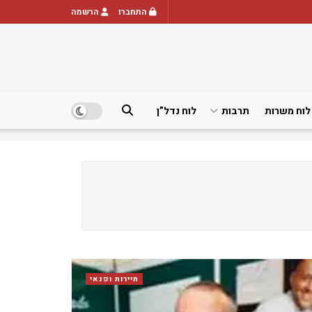
התחברו
הרשמה
לוח משרות
תרבות
לוח נדל”ן
תיירות ופנאי