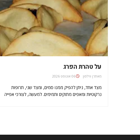
על טהרת הפרג
מאת
06 אוגוסט 2026
מצד אחד, ניתן להפיק ממנו סמים, ומצד שני, תרופות
נרקוטיות ומאפים מתוקים ותמימים. למעשה, לצורכי אפייה
משתמשים רק בשאריות, משום שהזרעים של הפרג
מבשילים והם מאבדים את ההשפעה המסממת שלהם.
כילד, אתה לא ממש אוהב פרג. שוקולד מנצח בנוקאאוט.
שינוי…