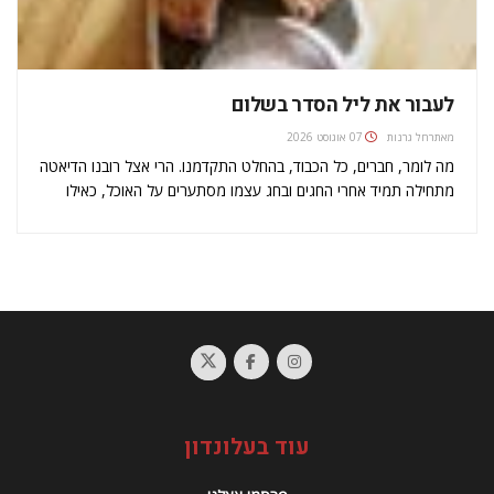
לעבור את ליל הסדר בשלום
מאת
רחל גרנות
07 אוגוסט 2026
מה לומר, חברים, כל הכבוד, בהחלט התקדמנו. הרי אצל רובנו הדיאטה
מתחילה תמיד אחרי החגים ובחג עצמו מסתערים על האוכל, כאילו
אנחנו לוקחים חלק בסעודה האחרונה של הנידון למוות. הגיע הזמן
להבין שכל דיאטות הכסאח עם המלפפון והחסה הם out,…
עוד בעלונדון