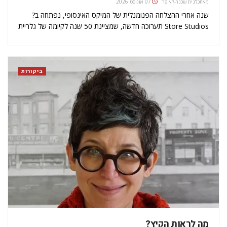
מאת
כלנית שכנר-לאופר
07 אוגוסט 2026
שנה אחרי ההצלחה הפנומנלית של המיקס האינסופי, נפתחה ב?
Store Studios תערוכה חדשה, שמציינת 50 שנה לקיומה של גלריית
ליסון. לשם כך, חברה הגלריה ל?Store X The Vinyl Factory כדי
ליצור ביחד את הכל בבת אחת  תערוכה קבוצתית שאפתנית
שמציגה…
ביקורות
מה לראות הקיץ?