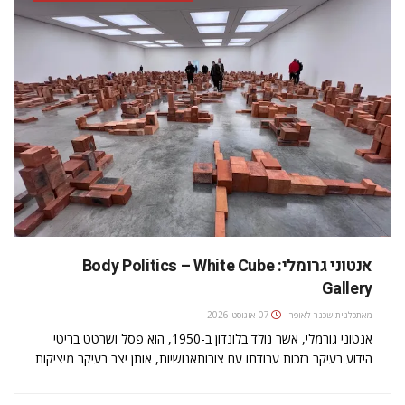
אנטוני גרומלי: Body Politics – White Cube
Gallery
מאת
כלנית שכנר-לאופר
07 אוגוסט 2026
אנטוני גורמלי, אשר נולד בלונדון ב-1950, הוא פסל ושרטט בריטי
הידוע בעיקר בזכות עבודתו עם צורותאנושיות, אותן יצר בעיקר מיציקות
של גופו העירום. אנטוני גורמלי זוכה להערכה רבה בעולם האמנות
בזכותהפסלים, המיצבים ויצירות האמנות הציבוריות שלו שחוקרות את