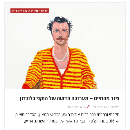
היחס בין…
אתרי תיירות בבריטניה
ציור מהחיים – תערוכה חדשה של הוקני בלונדון
מאת
כלנית שכנר-לאופר
07 אוגוסט 2026
סקרתי וכתבתי כבר רבות אודות האמן הבריטי המצוין, הסלבריטאי בן
ה- 86, במגזין עלונדון ובבלוג האישי שלי במהלך השנים. ועדיין,
כשנפתחת תערוכה חדשה של הוקני יש בהחלט למה לצפות!