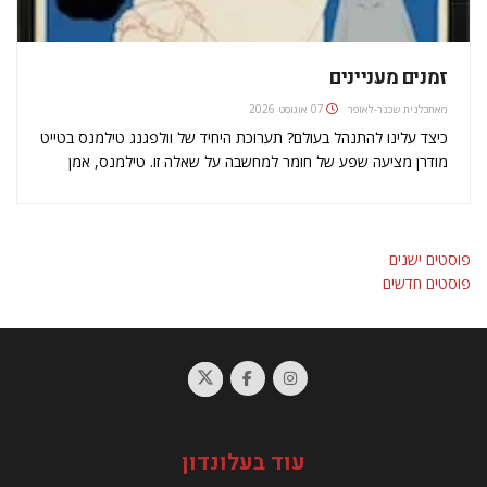
זמנים מעניינים
מאת
כלנית שכנר-לאופר
07 אוגוסט 2026
כיצד עלינו להתנהל בעולם? תערוכת היחיד של וולפגנג טילמנס בטייט
מודרן מציעה שפע של חומר למחשבה על שאלה זו. טילמנס, אמן
גרמני מוערך, צלם ומוזיקאי, זכה בפרס טרנר היוקרתי בשנת 2000,
ונחשב (בצדק) לאחד האמנים המשפיעים הפועלים כיום. הוא מצלם…
ניווט
פוסטים ישנים
פוסטים חדשים
עוד בעלונדון