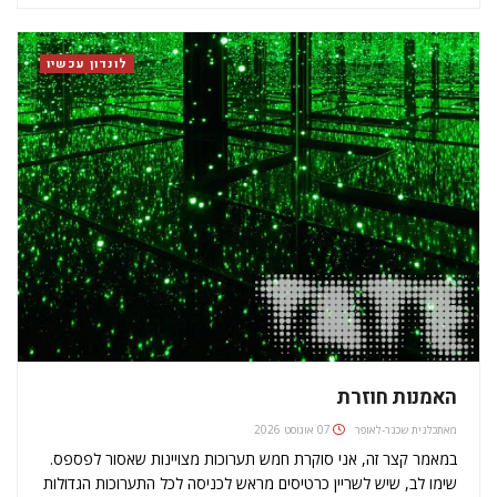
התערוכה של הוקני בנשיונל פורטריט גלרי (National Portrait
Gallery) חוזרת לפשטות…
לונדון עכשיו
האמנות חוזרת
מאת
כלנית שכנר-לאופר
07 אוגוסט 2026
במאמר קצר זה, אני סוקרת חמש תערוכות מצויינות שאסור לפספס.
שימו לב, שיש לשריין כרטיסים מראש לכניסה לכל התערוכות הגדולות