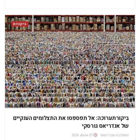
והזמניות במוזיאונים, וכי הכניסה לגלריות ולמוזיאונים עדיין מוגבלת
לקבוצות של עד 6 איש. נכון למועד כתבה זו, יש לעטות כמובן…
ביקורות
ביקורתערוכה: אל תפספסו את התצלומים הענקיים
של אנדריאס גורסקי
מאת
כלנית שכנר-לאופר
07 אוגוסט 2026