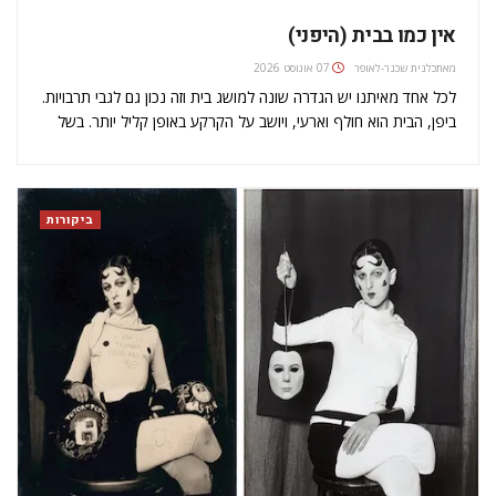
אין כמו בבית (היפני)
מאת
כלנית שכנר-לאופר
07 אוגוסט 2026
לכל אחד מאיתנו יש הגדרה שונה למושג בית וזה נכון גם לגבי תרבויות.
ביפן, הבית הוא חולף וארעי, ויושב על הקרקע באופן קליל יותר. בשל
האקלים המתון במדינת האיים האסייתית, מבני העץ היו הבסיס
לארכיטקטורה המסורתית המקומית, והטכניקות המשמשות לבנייה…
ביקורות