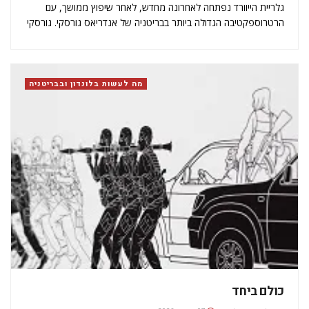
גלריית הייוורד נפתחה לאחרונה מחדש, לאחר שיפוץ ממושך, עם
הרטרוספקטיבה הגדולה ביותר בבריטניה של אנדריאס גורסקי. גורסקי
נחשב לאחד מהצלמים המשמעותיים והמפורסמים ביותר בימינו. הוא
ידוע בתמונותיו הענקיות והמרהיבות, המציגות אתרים סמליים ודימויים
של הכלכלה העולמית והחיים העכשוויים. התערוכה מציגה…
מה לעשות בלונדון ובבריטניה
כולם‭ ‬ביחד