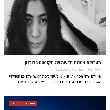
תערוכת אמנות חדשה של יוקו אונו בלונדון
מאת
כלנית שכנר-לאופר
07 אוגוסט 2026
אין אדם שלא מכיר את יוקו אונו, בעיקר בזכות הקשר שלה עם המוזיקאי
האגדי ג'ון לנון מהביטלס. אך התערוכה החדשה של אונו בטייט מודרן
בלונדון, באה להזכיר שעם כל הכבוד לג'ון לנון, לאונו יש תרומה
משמעותית וגדולה לעולם האמנות, וקריירה…
אטרקציות בלונדון