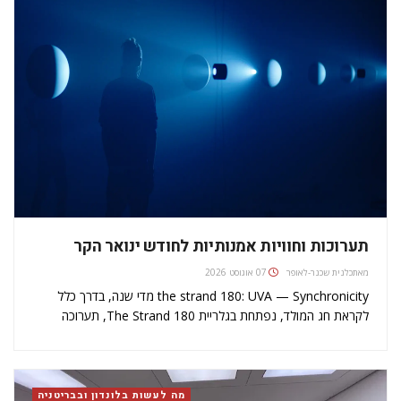
תערוכות וחוויות אמנותיות לחודש ינואר הקר
מאת
כלנית שכנר-לאופר
07 אוגוסט 2026
the strand 180: UVA — Synchronicity מדי שנה, בדרך כלל
לקראת חג המולד, נפתחת בגלריית 180 The Strand, תערוכה
אינטראקטיבית אורקולית, המזמינה את הקהל לבחון את הוידאוארט
הרב-חושי הזה בחלל בו הוא מוצג. גם הפעם, זהו המופע הסוחף ביותר
בלונדון…
מה לעשות בלונדון ובבריטניה