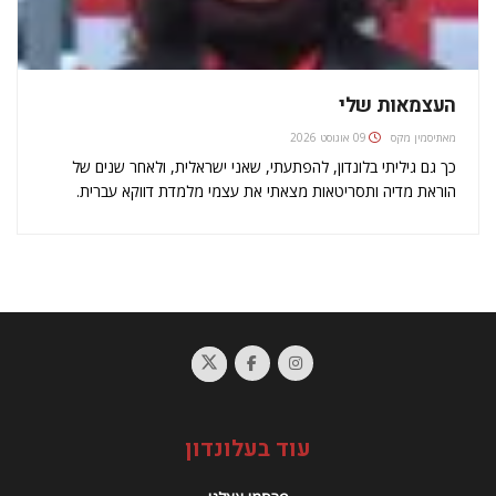
העצמאות שלי
מאת
יסמין מקס
09 אוגוסט 2026
כך גם גיליתי בלונדון, להפתעתי, שאני ישראלית, ולאחר שנים של
הוראת מדיה ותסריטאות מצאתי את עצמי מלמדת דווקא עברית.
פגשתי אנשים מקסימים שבחרו לעבור תהליך של גיור ליברלי, נשים
וגברים המביעים עניין עמוק ביהדות ולא היו מביישים תלמידי חכמים,
למרות…
עוד בעלונדון