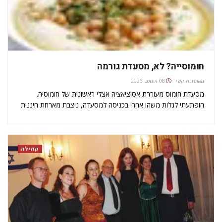
חומוסייה? לא, מסעדת גורמה
מאת
חנה קשי
08 אוגוסט 2026
מסעדת חומוס מעוררת אסוציאציה אצלי ראשונית של חומוסיה.
הופתעתי לגלות משהו אחר! בכניסה למסעדה, ניצבת מארחת חיננית
שמקבלת את פניכם, והמסעדה עצמה בעיצוב מודרני, שתי קומות, 60
מקומות ובקיץ פותחים את התקרה ויושבים באוויר הירושלמי הצלול
והנעים. כמו כן יש…
קהילה