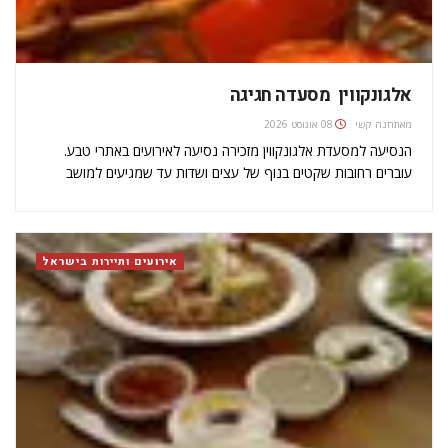
אלגונקווין  מסעדה חגיגה
מאת
חנה קשי
08 אוגוסט 2026
הנסיעה למסעדת אלגונקווין מזכירה נסיעה לאירועים באתרי טבע.
עוברים רחובות שקטים בנוף של עצים ושדות עד שמגיעים למושב
בניה. במרכזו, בבית שמזכיר בית בטוסקנה, נמצאת המסעדה
האינטימית והרומנטית הזאת. ההורים של צביקה היו ממקימי המושב
והזוג שגר כמה שנים בקנדה…
אירועים ותיירות בישראל