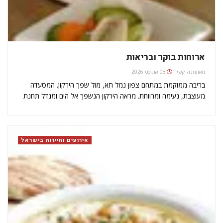
ארוחות בוקר ובריאות
מאת
חנה קשי
08 אוגוסט 2026
בריבה ממוקמת במתחם צפון נמל תא, מול שפך הירקון. המסעדה
מעוצבת, נעימה ומרווחת. מראה הירקון הנשפך אל הים ומגדל תחנת
הכוח רידינג רק משלים את החוויה. המסעדה - שנפתחה כחלק
ממתחם הפעילויות ההוליסטי דרך חיים של שירותי הבריאות הכללית -
…
אירועים ותיירות בישראל