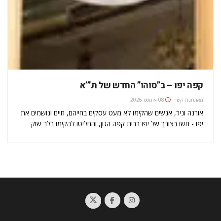
קפה יפו – ב”סוהו” החדש של ת”’א
מאת
חנה קשי
08 אוגוסט 2026
אורנה וניר, אנשים שהקימו לא מעט עסקים בחייהם, חיים ונושמים את
יפו - חשו בצורך של יפו בבית קפה הגון, והחליטו להקימו בלב שוק
הפשפשים, מקום שלאחרונה מושך תשומת לב הולכת וגוברת. אורנה
מצאה במקום הכי אסטרטגי חנות עתיקות, והציעה…