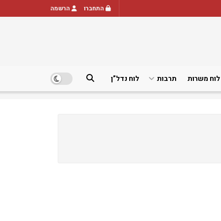
התחברו
הרשמה
לוח משרות
תרבות
לוח נדל”ן