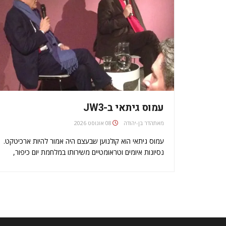
עמוס גיתאי ב-JW3
מאת
הדר בן-יהודה
08 אוגוסט 2026
עמוס גיתאי הוא קולנוען שבעצם היה אמור להיות ארכיטקט.
נסיונות איומים וטראומטיים משירותו במלחמת יום כיפור,
שינו את מסלול חייו והביאו אותו לעסוק בקולנוע ולפתח
סגנון ייחודי ואישי שקשור לנרטיב הישראלי. בין סרטיו:
כיפור, ירושלים ועכשיו רבין, היום האחרון.סרטו החדש…