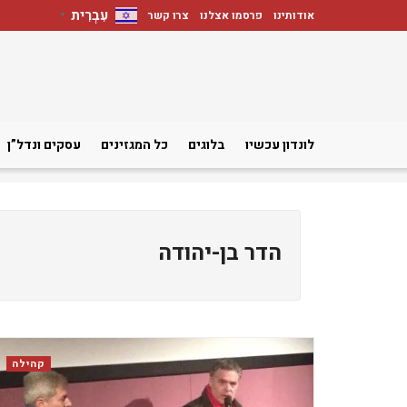
עִבְרִית
אודותינו
פרסמו אצלנו
צרו קשר
▼
לונדון עכשיו
בלוגים
כל המגזינים
עסקים ונדל”ן
הדר בן-יהודה
קהילה