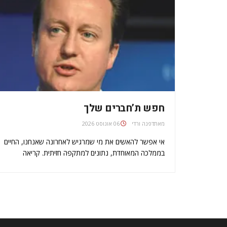
חפש ת’חברים שלך
מאת
דפנה ורדי
06 אוגוסט 2026
אי אפשר להאשים את מי שמרגיש לאחרונה שאנחנו, החיים
בממלכה המאוחדת, נתונים למתקפה חזיתית. קריאה
לבדיקה מחודשת של רישיונות ייצוא של ציוד צבאי לישראל,
גירוש דיפלומט ישראלי, אזהרה לבריטים המבקרים בישראל,
והתבטאויות עם טון אנטישמי של חברי פרלמנט. אבל
האמת…