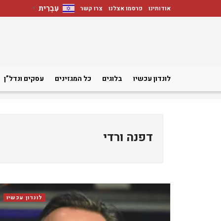
עִבְרִית
אודותינו
פרסמו אצלנו
צרו קשר
▼
לונדון עכשיו
בלוגים
כל המגזינים
עסקים ונדל”ן
דפנה ורדי
לונדון עכשיו