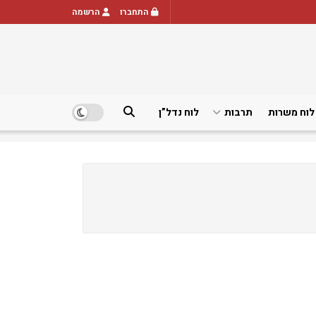
התחברו
הרשמה
לוח משרות
תרבות
לוח נדל”ן