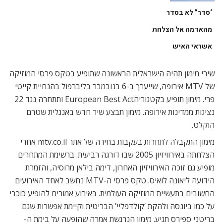
‘סדר” לא בסדר
מהאדמה אל הצלחת
אשראי האיש
שירי מימון תהיה הישראלית הראשונה שתופיע בטקס פרסי המוזיקה
של MTV אירופה, שייערך ב-6 בנובמבר בליברפול בהנחיית קייטי
פרי. מימון תופיע בקטגוריהEuropean Best Act ותתחרה נגד 22
נציגות ממדינות אירופה. מימון תבצע שיר חדש באנגלית שטרם
הוקלט.
מימון התקבלה לתחרות בעקבות בחירה של אתר mtv.co.il אחרי
הצלחתה באירוויזיון 2005 שבו דורגה רביעית. ברשימת המתחרים
מופיע גם זוכה האירוויזיון האחרון, דימה בילאן מרוסיה, והזמרת
הידועה ליאונה לואיס. טקס פרסי ה-MTV נחשב לאחד האירועים
החשובים בתעשיית המוזיקה העולמית. באירוע אמורים להופיע כוכבי
על כמו ביונסה ולהקת ‘קולדפליי’ הבריטית וקיימת אפשרות שגם
בריטני ספירס תגיע. מימון הנרגשת אמרה שהופעה על בימת ה-