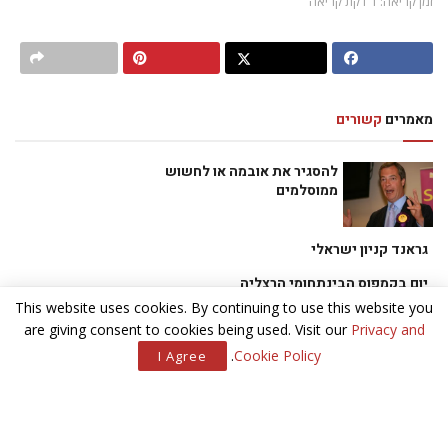
זמן קריאה: 1 דקת קריאה
מאמרים
קשורים
להסגיר את אובמה או לחשוש
ממוסלמים
גראנד קניון ישראלי
יום בקמפוס הבינתחומי הרצליה
This website uses cookies. By continuing to use this website you
תכנית החלוקה
are giving consent to cookies being used. Visit our
Privacy and
.
Cookie Policy
I Agree
לאחר שרכשה בקול תרועה גדולה את מנצ’סטר סיטי מתכוונת
משפחת המלוכה של דובאי להניח את כספה על שני מועדוני ספורט
נוספים בליגת העל האנגלית. אחד מהם הוא ווסטהאם יונייטד